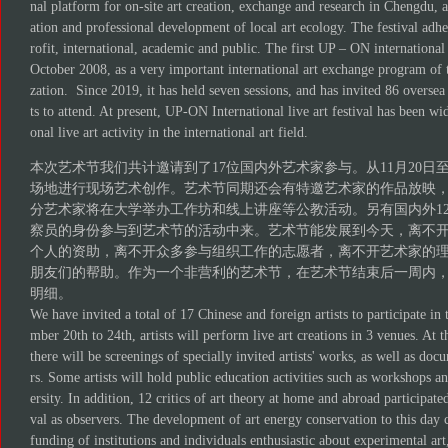
nal platform for on-site art creation, exchange and research in Chengdu, a
ation and professional development of local art ecology. The festival adhe
rofit, international, academic and public. The first UP – ON international l
October 2008, as a very important international art exchange program of
zation. Since 2019, it has held seven sessions, and has invited 86 oversea 
ts to attend. At present, UP-ON International live art festival has been wi
onal live art activity in the international art field.
本次艺术节我们共计邀请到了17位国内外艺术家参与。从11月20日至
场地进行现场艺术创作。艺术节同期还会有特邀艺术家的作品放映
分艺术家将在大学举办工作坊和线上讲座等公教活动。另有国内外1
察员的身份参与到艺术节的活动中来。艺术节能发展到今天，离不
个人的资助，离不开众多参与组织工作的志愿者，离不开艺术家的
朋友们的帮助。作为一个非营利的艺术节，在艺术节结束后一周内
明细。
We have invited a total of 17 Chinese and foreign artists to participate in 
mber 20th to 24th, artists will perform live art creations in 3 venues. At t
there will be screenings of specially invited artists' works, as well as do
rs. Some artists will hold public education activities such as workshops an
ersity. In addition, 12 critics of art theory at home and abroad participated 
val as observers. The development of art energy conservation to this day 
funding of institutions and individuals enthusiastic about experimental ar