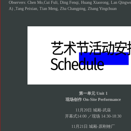
Observers: Chen Mo,Cui Fuli, Ding Fenqi, Huang Xiaorong, Lan Qingwei
A) ,Tang Peixian, Tian Meng, Zha Changping, Zhang Yingchuan
第一单元 Unit 1
现场创作 On-Site Performance
11月20日 城厢-武庙
开幕式14:00 ／现场 14:30-18:30
11月21日 城厢-原刚锉厂