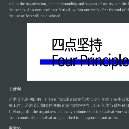
ved in the organization, the understanding and support of artists, and the
the scenes. As a non-profit art festival, within one week after the end of the
the use of fees will be disclosed.
非营利
艺术节无盈利目的，组织者与志愿者除在艺术活动期间除了基本日
酬工作，艺术节定期会向资助者提供财务报告，公开艺术节财务账
1. Non-profit: the organizers and many volunteers of the festival work wit
the accounts of the festival are published to the sponsors and artists.
国际化