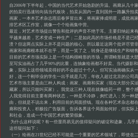
自2006年下半年起，中国的当代艺术开始急剧的升温。画廊从几十
的拍卖行迅速转向搞当代板块，拍卖从国内一直到国外一路飙升拍
画家，一本本艺术杂志雨后春笋冒出来，将画家捧成明星，成批画
排艺术区工作室，就像一个个绘画集中营。
最近，对艺术市场提出警告和批评的声音不绝于耳。主要归纳起来
平越来越差，艺术变成一种生产；二是如此高的市场价格是不是已
溃？但这两点实际上并不是问题的核心。所以最近这两个批评尽管
画家和画廊根本就不在乎，而是一笑了之，转身还是继续生产和销
目前的艺术市场实际上是一个结构很畸形的市场，所谓畸形就是大
至写实油画占了几乎90%的比重，连抽象绘画都不好卖。当代摄影
象，实际上这些领域卖得好的不会超过十个人。但写实油画确实从
好，连一个刚毕业的学生一出手就是几万，年收入超过北京的公司
艺术市场主要是由三种人构成：画家、画廊和买家（现在大部分买
藏家，所以只能叫买家）。我觉这三种人现在就像瞌药一样，整个感
人我觉得目前主要有两种状态，一种是不冷静，匆忙进入；另一种
由，但就是不说出来，利用目前的局面捞钱。现在各种艺术杂志都
廊和投资人，积极拉广告版面，告诉各界这个局面如何好，但实际
和社会，造成一个中国艺术的繁荣假象。
为什么这样说呢？有一些显而易见的值得疑问的破绽和迹象，几乎
这些疑问如下：
（一）绘画在21世纪已经不可能是一个重要的艺术领域了，即使在