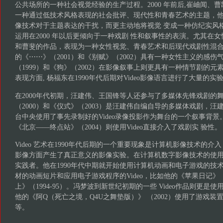
公共场所的一种社会视觉经验的生产过程。2000 年前后,崔岫闻、曹凯
一种通过低技术风格表现的社会批评、现代性和青春艺术的主题，他们的
像技术对于主题表达的干扰，而更主动地将视觉 变成一种仿纪实风格。
运用在2000 年以后更倾向于一种戏剧 性和叙事性的表演。尤其在
和曹斐的作品，表现为一种女性视觉、青春艺术和后现代戏剧性混
的《⋯⋯》（2001）和《别赋》（2002）具有一种女性主义的感伤气
（1999）和《狗》（2002）在影像叙事上则更具有一种情节剧的
表现方面, 杨福东在1990年代后期对Video影像语言进行了大量的实
在2000年代初期，汪建伟、王国锋等人还参与了多媒体先锋戏剧的舞台
（2000）和《仪式》（2003）是汪建伟自编自导的多媒体戏剧，汪
台中央使用了事先录制好的Video录像投影作为舞台的一个叙事背
《北京——终点站》（2004）则使用Video直接介入了戏剧实 验性。
Video 艺术在1990年代后期的一个重要现象是计算机影像技术的介入
影像方面产生了真正意义的影像实验。在计算机数字影像技术的使
实践者。他在1990年代中期就开始使用计算机动画和电子游戏的技
材的动画短片和应用电子游戏程序的Video，比如他的《苹果日记》（1
上》（1994-95）。冯梦波到新世纪初期的一些 Video作品则更是
他的《阿Q（死亡之境，Q4U之舞垫版）》 （2002）使用了游戏装
等。