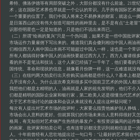
希特、佛洛伊德等有局部突破之外，大部分都没有什么前途。21世
术，这在国际艺术界也早就是一个公认的常识。几乎所有国际艺术
一个重要的位置了。我们中国人将来之不易挣来的财富，就这么一
是日落西山的没有伟大创造可能性的画种里去，是不是有点“土老冒”
识那些明星也一定是知道的，只是他们不说出来而已。
（二）所谓“绘画的复兴”只是一个伪问题，如果不是一些中国批评
市场运作力量雇佣下写出来的。难道我们真会傻到相信中国人画油
们相信西方人画中国山水画不可能超过中国人一样，这也是一个常
所有人都搞得好像中国人的油画快要超过西方人了。西方人邀请很
看的并不是笔法和技法，这个人家已经搞了一千年了，他们要看的
国传统、革命和现状的信息，就像看月份牌一样，这一点难道就没
（三）在纽约两大拍卖行出天价购买油画都是些什么人？基本上都
几乎没有介入。为什么这次希克和很多买中国前卫艺术的外国人都
我想他们都是太精明的人，油画就是人家的祖先发明的，他们不介
们都是精明的国际企业家和银行家，第二欧美人还是很懂当代艺术
关于艺术市场讨论的媒体和会议从来就没有人提出这种疑问呢？
每次有人提出对艺术市场的批评时，大家要么指责他嫉妒别人挣钱
市场会出人意料的更好。但就算我们的市场未来出人意料得很好又
格局，有无知但对艺术钢产生热情的暴发户，有投资设骗局的运作
的画家、批评家和拍卖公司，也有连常识都没意识到就相信这是一
人。十年前曾经有人悲壮地提出过一句口号：“让最好的艺术留在中