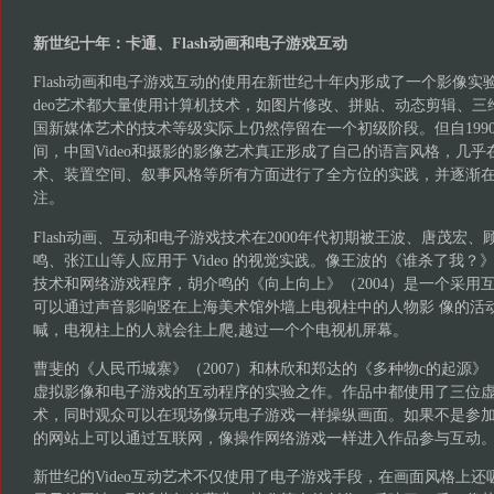
新世纪十年：卡通、Flash动画和电子游戏互动
Flash动画和电子游戏互动的使用在新世纪十年内形成了一个影像实验的
deo艺术都大量使用计算机技术，如图片修改、拼贴、动态剪辑、三
国新媒体艺术的技术等级实际上仍然停留在一个初级阶段。但自199
间，中国Video和摄影的影像艺术真正形成了自己的语言风格，几
术、装置空间、叙事风格等所有方面进行了全方位的实践，并逐渐
注。
Flash动画、互动和电子游戏技术在2000年代初期被王波、唐茂宏、
鸣、张江山等人应用于 Video 的视觉实践。像王波的《谁杀了我？》（2
技术和网络游戏程序，胡介鸣的《向上向上》（2004）是一个采用
可以通过声音影响竖在上海美术馆外墙上电视柱中的人物影 像的活
喊，电视柱上的人就会往上爬,越过一个个电视机屏幕。
曹斐的《人民币城寨》（2007）和林欣和郑达的《多种物c的起源》（
虚拟影像和电子游戏的互动程序的实验之作。作品中都使用了三位
术，同时观众可以在现场像玩电子游戏一样操纵画面。如果不是参
的网站上可以通过互联网，像操作网络游戏一样进入作品参与互动
新世纪的Video互动艺术不仅使用了电子游戏手段，在画面风格上