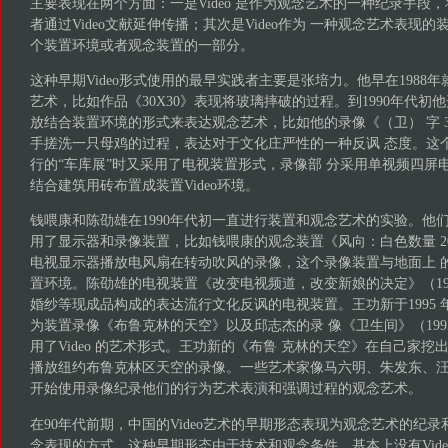
主要表现在两个方面：一是Video 是作为观念艺术的一种纪录手段
者通过Video文献延伸传播；其次是Video作为 一种观念艺术表现的装置Vi
个装置环境或者观念装置的一部分。
这种早期Video形式使用的最早实践者主要是张培力。他早在1988
艺术，比如作品《30X30》表现将玻璃摔破的过程。到1990年代初
放结合装置环境的形式来表达观念艺术，比如他的录像《（卫） 字 3 
手搓洗一只母鸡的过程，表达对于文化庄严性的一种反讽 态度。这
行的“车库展”时又采用了电视装置形式，录像部 分采用单视频四屏
结合建筑用砖布置成装置Video环境。
钱喂康和陈劭雄在1990年代初一直进行装置和观念艺术的实验。他
用了显示器和录像装置，比如钱喂康的观念装置《风向：白色数量 205
电视显示器播放电风扇在转动吹风的录像，这个录像装置与地面上 
置环境。陈劭雄的电视装置《改变电视频道，改变新娘的决定》（19
婚纱等现成品构成的表达流行文化反讽的电视装置。王功新于1995
为装置录像《布鲁克林的天空》以及邱志杰的录 像《卫生间》（19
用了Video 的艺术形式。王功新的《布鲁 克林的天空》在自己家
播放纽约布鲁克林区天空的录像。一些艺术家像马六明、朱发东、汪建
开始使用录像纪录他们的行为艺术表演和强调过程的观念艺术。
在90年代前期，中国的Video艺术的早期形态表现为观念艺术的纪录和
念表现的方式。这种早期形态由于技术和观念条件，基本上没有Video