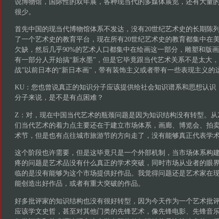
说博物馆，国际性的双年展，各种现当代的多媒体展览，还有大量
很少。
首先中国的现当代博物馆体系不发达，没有20世纪艺术史的长期陈
了一个艺术史的教育平台，现在所有20世纪艺术史的教育都集中在
欠缺，然后几乎90%的艺术人口都集中在绘画这一部分，雕塑和版
有一部分人开始搞“新水墨”，但是它毕竟跟当代艺术关系不是太大，
战”以前日本的“新日本画”，带有装饰主义或者带有一些表现主义的
KU：您也曾说真正的知识分子应该提供给社会知识谱系和思想认识
分子来说，是不是有点困难？
Z：对，现在中国当代艺术的瓶颈问题是因为知识结构没有转型。从20
们当代艺术的着力点主要还在于建立市场体系，画廊、博览会、拍
术节，但是也有点往城市旅游节的方向走了，没有能够真正代表学
这个阶段也许需要，但是这毕竟只是一个外部机制，当市场体系构
疼的问题是艺术品没有什么真正的学术突破，同时市场从业者的眼
临的是没有能够为这个市场提供好作品。我觉得问题还是艺术家在
能创造出好作品，或者有重大突破的作品。
好多批评家的知识结构也没有很好转型，因为今天作为一个艺术批
应该学文史哲，甚至对其他门类的先锋艺术，像先锋电影、先锋音