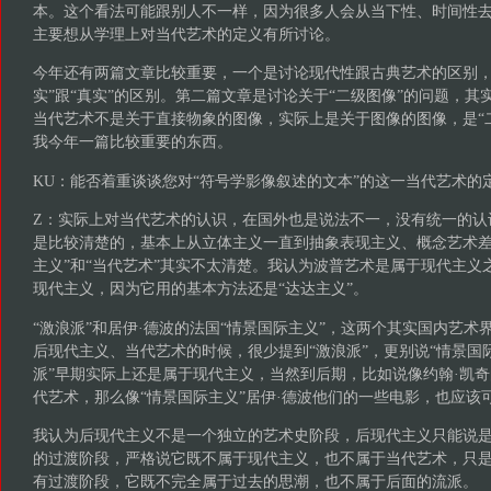
本。这个看法可能跟别人不一样，因为很多人会从当下性、时间性
主要想从学理上对当代艺术的定义有所讨论。
今年还有两篇文章比较重要，一个是讨论现代性跟古典艺术的区别，
实”跟“真实”的区别。第二篇文章是讨论关于“二级图像”的问题，其
当代艺术不是关于直接物象的图像，实际上是关于图像的图像，是“
我今年一篇比较重要的东西。
KU：能否着重谈谈您对“符号学影像叙述的文本”的这一当代艺术的
Z：实际上对当代艺术的认识，在国外也是说法不一，没有统一的认
是比较清楚的，基本上从立体主义一直到抽象表现主义、概念艺术差
主义”和“当代艺术”其实不太清楚。我认为波普艺术是属于现代主义
现代主义，因为它用的基本方法还是“达达主义”。
“激浪派”和居伊·德波的法国“情景国际主义”，这两个其实国内艺术
后现代主义、当代艺术的时候，很少提到“激浪派”，更别说“情景国
派”早期实际上还是属于现代主义，当然到后期，比如说像约翰·凯奇
代艺术，那么像“情景国际主义”居伊·德波他们的一些电影，也应该
我认为后现代主义不是一个独立的艺术史阶段，后现代主义只能说
的过渡阶段，严格说它既不属于现代主义，也不属于当代艺术，只
有过渡阶段，它既不完全属于过去的思潮，也不属于后面的流派。