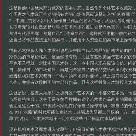
这是目前中国绝大部分藏家的基本心态，当然作为个体艺术收藏家
个国家对艺术真正推动的强有力的市场体系应该是进入“机构收藏”
2．中国目前艺术家个人操作自己作品的艺术市场，从短期看对他个
长期看无论对自己还是对整个艺术市场的推进会是有伤害的。中国
都没有代理画廊，都是自己“工作室售画”，这样就不用把一般的销
还自己将作品直接送到拍卖行，并使用个人资金在拍卖市场上操作
很多艺术投资人和艺术家都说尽管中国当代艺术品的价格火箭似的
家作品的市场价格高。这当然没有错，而且有些欧美当代艺术家的
平也不见得就一定比中国艺术好，这一点中国人现在应该自信。问
自己操作自己的市场销售，而是完全将自己的作品交给画廊和投资
或者机构对艺术家都有一个共同的市场操作要求，就是最好与这个
合作，并拥有这段时间的大部分作品。只有这样投资人才敢投入大
这就是说，投资人如果只是拥有这个艺术家的一小部分艺术品，他
市场价格拉台，这等于是在替同样拥有这个艺术家作品的别的藏家做
会愿意这么干的。中国艺术家现在好像自己操作市场，将自己的作
在“散户收藏”的时代可能如鱼得水，并能成为掌握主导权的一方。但
藏”的时代，艺术资本就不一定会找这些自己操盘的市场明星。
现在机构资本又愿意进入收藏的，但是目前的艺术家“控盘”销售使
其是一些中国艺术家的道德水准也有一定问题，比如搞不清楚某些