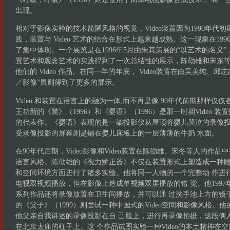
出现。
相对于影像实验的技术简陋风格的视觉，Video装置因为1990年代
践，装置与 Video 艺术的结合在形式上越来越成熟。这一现象在19
了集中体现。一个展览是在1996年5月由朱其策展的“以艺术的名义”，
置艺术和观念艺术的实践得到了一次总结性的展示，陈劭雄和宋东
他们的 Video 作品。在同一年的年底， Video装置在由吴美纯、
／影像”展则得到了更多的展示。
Video 和装置在语言上的融为一体,而不再是像 90年代前期那样仅
王功新的《凳》（1996）和《婴语》（1996）是那一时期Video 
的代表作。《婴语》表现的是一架投影仪从屋顶将婴儿哭泣的录像
受录像投影的屏幕则是铺在婴儿床板上的一层薄薄的牛奶 水面。
在90年代后期，Video影像和Video装置在陈劭雄、宋冬等人的作
语言风格。陈劭雄的《视力矫正器》不仅在装置形式上塑造成一种雕
和空间环境方面进行了诸多实验。他将同一人物的一个完整动 作进
电视双视频播放，但在影像上造成单视频双屏播放的错 觉。他199
系列作品还将录像放置在卫生间播放，并可以通 过洗手池上方的镜
的《父子》（1999）则尝试一种中国式的Video空间和影像风格。他
他父亲自我讲述的录像投影在自 己脸上，进行再录像拍摄，这段俩
在北京太庙的柱子上。这 个作品试图实验一种Video的本土精神在