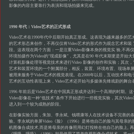
影像的内容主要靠行为表演和现场拍摄来完成。
1990 年代：Video艺术的正式形成
Video艺术在1990年代中后期开始真正形成。这表现为越来越多的艺术
的艺术形态来创作，不再仅仅将Video艺术的形式作为观念艺术和装
段。这表现在两个方面：一是注重Video影像本身的视觉实 验,不
环境拍摄作为Video的“现成影像”，尤其是在90 年代末期更是开
计算机影像处理等视觉技术来进行Video 影像的创作和实验；其次，V
艺术和装置环境的一个附属部分，相反，装置、环境布置、现场单
被用来服务于Video艺术的视觉表现。在2000年以后，互动技术和电子
艺术的互动性表现上来，Video艺术还开始与多媒体先锋戏剧的舞台
1996 年前后是Video艺术在中国真正形成并达到一个高潮的时期。这
Video影像在一种“低技术”条件下开始进行一些视觉实验，其次Vid
进入到一个较为成熟的阶段。
在影像实验方面，朱加、李永斌、钱喂康等人在技术设备不完善的
验。李永斌的单屏Video《脸》（1996）是将他自己的脸与其母亲
机图像合成技术,而是将母亲的肖像照用幻灯投映在他自己的脸上, 
《呼吸，呼吸》（1996）则是使用了简单电视影像合成技术， 将