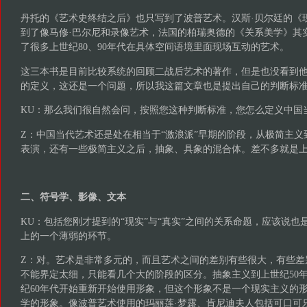
丹托的《艺术史终结之后》也只写到了波普艺术。汉斯·贝尔廷的《
到了像马修·巴尔尼和录像艺术，法国的柏瑞奥德的《关系美学》其
了很多上世纪80、90年代在具体空间语境里面现场互动的艺术。
这三本书是目前比较系统的回顾二战后艺术的著作，但是也没看到
的定义，这还是一个问题，所以我这篇文章也是提出自己的判断标
KU：那么我们很自然会问，按照您这种判断标准，您怎么定义中国
Z：中国当代艺术还是处在相当于“激浪派”早期的阶段，从极简主
表演，还有一些极简主义之后，抽象、具象的混合体。差不多就是上
二、符号学、影像、文本
KU：包括您刚才提到的“现实”与“真实”之间的关系命题，应该说
上的一个薄弱的环节。
Z：对。艺术是非常多元的，而且艺术之间的差别有些很大，有些差
不能界定太细，只能看几个大的阶段的区分。抽象主义到上世纪50
纪60年代开始重新开始使用形象，但这个形象不是一个现实主义的
学的形象。像波普艺术使用的玛丽莲·梦露、肯尼迪夫人包括可口可