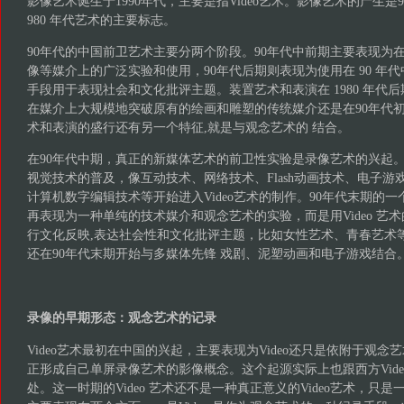
影像艺术诞生于1990年代，主要是指Video艺术。影像艺术的产生是
980 年代艺术的主要标志。
90年代的中国前卫艺术主要分两个阶段。90年代中前期主要表现为
像等媒介上的广泛实验和使用，90年代后期则表现为使用在 90 年
手段用于表现社会和文化批评主题。装置艺术和表演在 1980 年代
在媒介上大规模地突破原有的绘画和雕塑的传统媒介还是在90年代初
术和表演的盛行还有另一个特征,就是与观念艺术的 结合。
在90年代中期，真正的新媒体艺术的前卫性实验是录像艺术的兴起。
视觉技术的普及，像互动技术、网络技术、Flash动画技术、电子
计算机数字编辑技术等开始进入Video艺术的制作。90年代末期的一个
再表现为一种单纯的技术媒介和观念艺术的实验，而是用Video 艺
行文化反映,表达社会性和文化批评主题，比如女性艺术、青春艺术等主
还在90年代末期开始与多媒体先锋 戏剧、泥塑动画和电子游戏结合
录像的早期形态：观念艺术的记录
Video艺术最初在中国的兴起，主要表现为Video还只是依附于观
正形成自己单屏录像艺术的影像概念。这个起源实际上也跟西方Vid
处。这一时期的Video 艺术还不是一种真正意义的Video艺术，只是一种