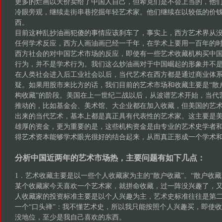
更多的烂画以天价卖给了中国人自己，但希克们是不会上当的，他
冷眼旁观，继续走街串巷挖掘年轻艺术家。他们继续在以较低的价
西。
目前这种乱抄油画犯傻的事情应该刹车了，事实上，西方艺术界从
任何学术反应，西方人画油画已经一千年，在学术上要用一百年的
西方社会的对中国艺术市场的反应，即使有一些艺术收藏机构买中
行为，并不是学术行为。我们这么炒油画对于中国崛起的形象并不
在人类社会进入后工业社会以后，当代艺术在西方都是通过商业体
疑。如果用股市来比方的话，我们目前的艺术市场和收藏主要是“散户
构收藏”的阶段。美国在上一世纪二战以后，从波谱艺术开始，当代
推动的，比如基金会、美术馆、大企业都在加入收藏，但美国的艺
出来的当代艺术，基本上都是真正具有代表性的艺术家。这主要是美
雄厚的资金，更为重要的是，这些机构资金是由专业的艺术史学者
得艺术资本能够学术眼光很好的结合起来，从而真正形成一个学术
分析中国近两年的艺术市场热，主要问题有如下几点：
1．艺术收藏主要是以一些个人收藏家为主的“散户收藏”。“散户收
某个收藏家今天喜欢一个艺术家，就拼命收藏，过一阵没兴趣了，
人收藏家的投资标准主要是以个人兴趣为主，艺术史标准往往是第
一个“口头禅”：我不懂艺术史，所以我只能按照个人兴趣买，即使
没地位，至少是我自己喜欢的东西。