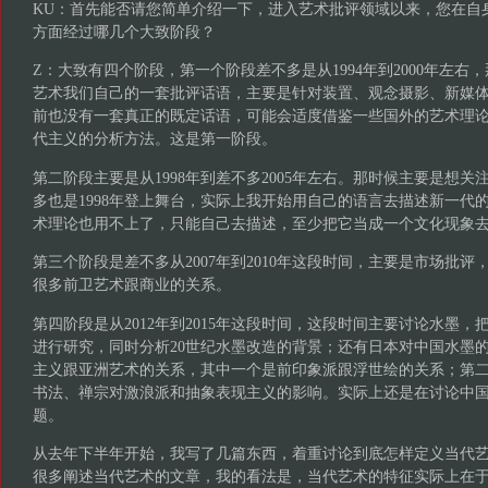
KU：首先能否请您简单介绍一下，进入艺术批评领域以来，您在自
方面经过哪几个大致阶段？
Z：大致有四个阶段，第一个阶段差不多是从1994年到2000年左右
艺术我们自己的一套批评话语，主要是针对装置、观念摄影、新媒
前也没有一套真正的既定话语，可能会适度借鉴一些国外的艺术理
代主义的分析方法。这是第一阶段。
第二阶段主要是从1998年到差不多2005年左右。那时候主要是想关注
多也是1998年登上舞台，实际上我开始用自己的语言去描述新一代
术理论也用不上了，只能自己去描述，至少把它当成一个文化现象
第三个阶段是差不多从2007年到2010年这段时间，主要是市场批
很多前卫艺术跟商业的关系。
第四阶段是从2012年到2015年这段时间，这段时间主要讨论水墨
进行研究，同时分析20世纪水墨改造的背景；还有日本对中国水墨
主义跟亚洲艺术的关系，其中一个是前印象派跟浮世绘的关系；第二
书法、禅宗对激浪派和抽象表现主义的影响。实际上还是在讨论中
题。
从去年下半年开始，我写了几篇东西，着重讨论到底怎样定义当代
很多阐述当代艺术的文章，我的看法是，当代艺术的特征实际上在