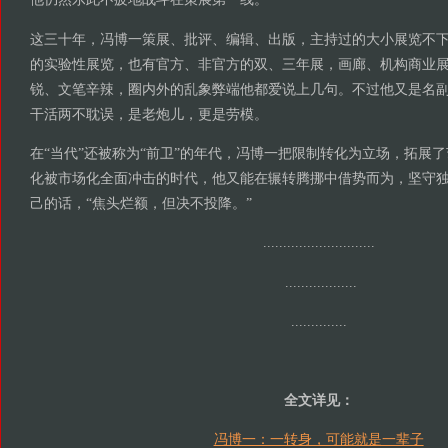
这三十年，冯博一策展、批评、编辑、出版，主持过的大小展览不
的实验性展览，也有官方、非官方的双、三年展，画廊、机构商业
锐、文笔辛辣，圈内外的乱象弊端他都爱说上几句。不过他又是名副
干活两不耽误，是老炮儿，更是劳模。
在“当代”还被称为“前卫”的年代，冯博一把限制转化为立场，拓展
化被市场化全面冲击的时代，他又能在辗转腾挪中借势而为，坚守
己的话，“焦头烂额，但决不投降。”
..............
..............
..............
....
..............
全文详见：
冯博一：一转身，可能就是一辈子