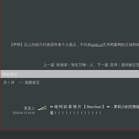
【声明】以上内容只代表原作者个人观点，不代表
artda.cn
艺术档案网的立场和
上一篇:
张海涛︱智生万物：人..
下一篇:
苏伟︱面对缺乏思
网友评论
共 1 评
>>
我要留言
⏩ 咾 呞 叽 㸔 璜 片 【 8mu.buzz 】 ⏩ – 萝莉少妇完
黄某人
看！！！！！！！！！！！！！
2026-01-13 03:42