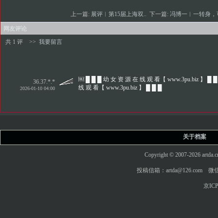
上一篇:
展评︱第15届上海双..
下一篇:
冯博一︱一转身，可
网友评论
共 1 评
>>
我要留言
￼ █ █ █ 幼 女 资 源 在 线 观 看【 www.3pu.biz 】 █ █
36.37.*.*
线 观 看【 www.3pu.biz 】 █ █ █
2026-01-10 04:00
关于档案
Copyright © 2007-2026 art
投稿信箱：artda@126.com 微信
京ICP