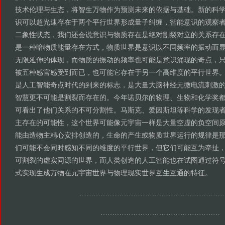
技术伦理与生态，将智生万物作为预测未来的依据与基础。新的科
识可以超光速存在于两个平行世界形成量子纠缠，智能意识的观察
二象性状态，我们还会说意识与物质存在是绝对割裂对立的关系存
是一种暗物质能量存在方式，物质世界是意识以不同频率的振动而
无限延伸的体现，而物质的振动的频率也可能是意识涌现的奇点，
被五种感官感受到而已，也可能它存在于另一个高维度的平行世界
是人工智能奇点时代的到来的标志，是大量大脑神经元微电流刺激
智慧更不可能是割裂而存在的。今年诺贝尔的物理、生物和化学奖
可看出了他们关系的不可分割性。马斯克、爱因斯坦等科学的发现
主存在的可能性，这个世界可能像元宇宙一样是大量空虚的负空间
能由造物主精心安排创造的，生命的产生或物质世界运行的规律是
们可能不会同时感知不同的维度的平行世界，但它们可能互为牵扯
可割裂的虚实同源的世界，而人类创造的人工智能也在试图通过符
式实现生成万物在元宇宙世界与物理现实世界互生互通的特征。
……………………………………………………
……………………………………………