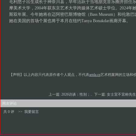
毛利悠子出生成长于神奈川县，早年活跃于当地朋克音乐圈并担任
摩美术大学，2004年获东京艺术大学跨媒体艺术硕士学位。2024年
斯双年展。今年她将在迈阿密巴斯博物馆（Bass Museum）和伦
她在美国的首场个展也将于本月在纽约Tanya Bonakdar画廊开幕。
【声明】以上内容只代表原作者个人观点，不代表
artda.cn
艺术档案网的立场和
上一篇:
2026访谈：性别；..
下一篇:
女士宜不宜称先
网友评论
共 0 评
>>
我要留言