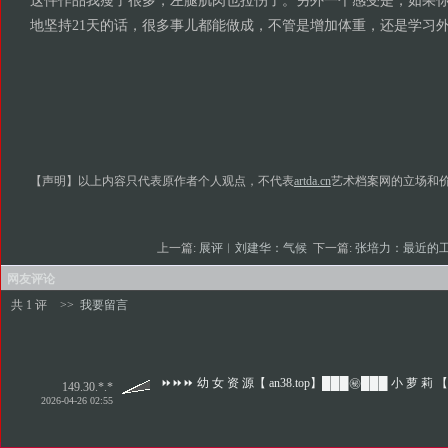
这件作品我瘦了很多，左腿肌肉也拉伤了。另外一个感受是，如果
地坚持21天的话，很多事儿都能做成，不管是增加体重，还是学习
【声明】以上内容只代表原作者个人观点，不代表
artda.cn
艺术档案网的立场和
上一篇:
展评︱刘建华：气候
下一篇:
张培力：最近的
网友评论
共 1 评
>>
我要留言
⏩⏩⏩ 幼 女 资 源【 an38.top】███㊙️███ 小 萝 莉 【
149.30.*.*
2026-04-26 02:55