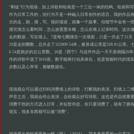
“剩徒”行为现场，加上诗歌和绘画是一个三位一体的结构。绘画和
作为日常工作的，但行为不是一种融入日常创作的语言。我的作品
次的走，跑，撞，写。很好描述，就像一个故事。但细节中会有一
撞完墙怎么看时间，怎么放置墨水桶，怎么在墙上记录时间。这次
走的数据，写在墙上。7是每七圈撞击一次墙面，21是一共走了21天，16
29是走的圈数，总共走了325809.54米，换算成公里是328.81公
6.54是跑步的总公里数。20是《西宁》与这件作品一天不差相隔20年，
作的诗歌中选了3916首。数字能将行动具体化，也是智能时代的现
步数以及心率等，都被数据化。
现场观众可以通过扫码消费墙上的诗歌，打断我的表演。扫墙上二
声音之后，我就会停止表演，去给观众抄写诗歌。这也是作品很重
消费干扰的方式进入日常，并短暂停息。你只要消费了，就有了拥
现实，很多东西都可以被“消费”。
现场展出的绘画里有一幅《慈》（2024），我本来是要画一个罗汉