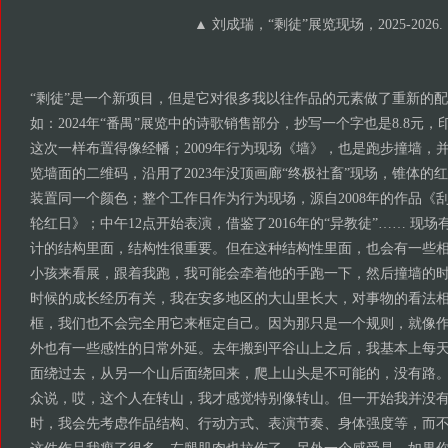
▲ 刘成瑞，“剩徒”展览现场，2025-2026.
“剩徒”是一个新项目，但是它对很多我以往作品的元素做了重新的
如：2024年“番禺”展览中的诗歌销售部分，抄写一个字也是8.8元
这次一样布置得像经幡；2009年行为现场《墙》，也是跑步撞墙，
览墙面的二维码，沿用了2023年没顶画廊“终极社畜”现场，锥体的红
装置同一个颜色；整个工作日作为行为现场，源自2008年的作品《刮
轮红日》；中午12点开始表演，借鉴了2016年的“异教徒”…… 现
计的结构里面，结构性很重要。但在这种结构性里面，也会有一些
小孩来看展，跟着我跑，我可能会牵着他的手跑一下，然后撞墙的
时候的成长经历有关，我在安多地区的大山里长大，对事物的看法
框，我们也不会完全用它来框定自己。因为那只是一个规则，就像
外也有一些感性的日常外延。去年搬到平谷山上之后，我基本上每
面绕过去，从另一个山后面绕回来，爬上山头是不可能的，没有路
众说，哎，这个人在转山，我才感觉特别像转山。但一开始我并没
时，我会先考虑作品结构、行动方式、表演节奏、身体强度等，而