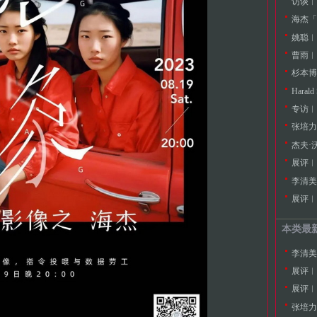
访谈︱
海杰「
姚聪︱
曹雨︱
杉本博
Hara
专访︱
张培力
杰夫·
展评︱
李清美
展评︱
本类最
李清美
展评︱
展评︱
张培力