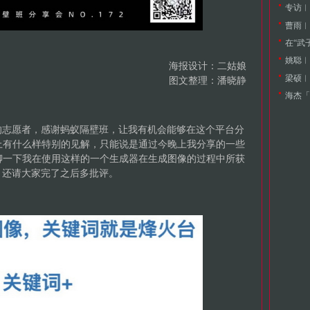
专访︱
曹雨︱
在“武
姚聪︱
海报设计：二姑娘
图文整理：潘晓静
海杰「
的志愿者，感谢蚂蚁隔壁班，让我有机会能够在这个平台分
上有什么样特别的见解，只能说是通过今晚上我分享的一些
聊一下我在使用这样的一个生成器在生成图像的过程中所获
，还请大家完了之后多批评。