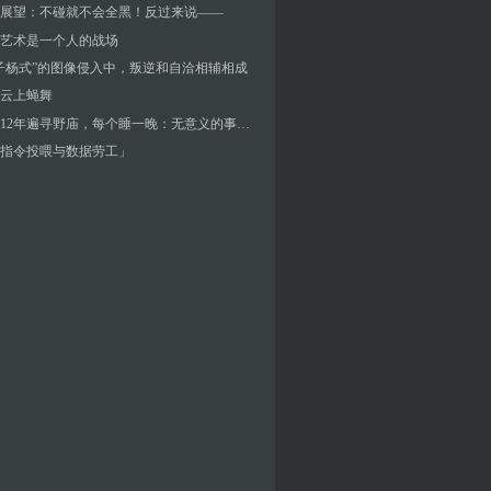
展望：不碰就不会全黑！反过来说——
艺术是一个人的战场
子杨式”的图像侵入中，叛逆和自洽相辅相成
云上蝇舞
梁硕︱12年遍寻野庙，每个睡一晚：无意义的事最治愈
指令投喂与数据劳工」