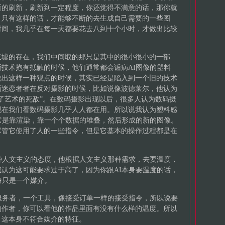
断的刷新，刷新到一定程度，你还觉得不满意的话，那你就
，只有这样的话，才能够不断的去生成自己需要的一些图
时间，我几乎在每一天都要花去八到十个小时，才做出比较
。
废墟的存在，我们中间取的那只是其中的很小很小的一部
技术抱有抵触的时候，他们通常都会诟病AI图像的塑料
说出这样一种观点的时候，其实已经是陷入到一个旧的技术
画迷恋者者在反对摄影的时候，比如说像波德莱尔，他认为
了艺术的死敌”。在数码摄影出现以后，很多人认为数码摄
现在我们看数码摄影几乎人人都在用。所以说我认为塑料感
它是靠渲染，靠一个个数据的堆叠，然后形成的新的图像。
尽管它使用了人的一些指令，但是它基本的操作过程都是在
种人文主义的态度，他根据人文主义那种需求，去要温度，
认为这可能要求过于高了，因为你跟AI本身要温度的话，
身只是一个媒介。
服务者，一个工具，像接受订单一样的接受指令，所以说要
的作者，你可以看他的作品里面有没有什么样的温度。所以
，这本身不符合媒介的特征。