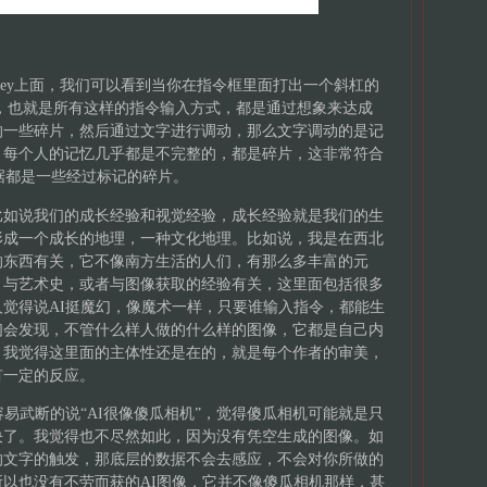
urney上面，我们可以看到当你在指令框里面打出一个斜杠的
界面，也就是所有这样的指令输入方式，都是通过想象来达成
的一些碎片，然后通过文字进行调动，那么文字调动的是记
，每个人的记忆几乎都是不完整的，都是碎片，这非常符合
数据都是一些经过标记的碎片。
比如说我们的成长经验和视觉经验，成长经验就是我们的生
形成一个成长的地理，一种文化地理。比如说，我是在西北
的东西有关，它不像南方生活的人们，有那么多丰富的元
，与艺术史，或者与图像获取的经验有关，这里面包括很多
觉得说AI挺魔幻，像魔术一样，只要谁输入指令，都能生
们会发现，不管什么样人做的什么样的图像，它都是自己内
，我觉得这里面的主体性还是在的，就是每个作者的审美，
有一定的反应。
容易武断的说“AI很像傻瓜相机”，觉得傻瓜相机可能就是只
决了。我觉得也不尽然如此，因为没有凭空生成的图像。如
的文字的触发，那底层的数据不会去感应，不会对你所做的
以也没有不劳而获的AI图像，它并不像傻瓜相机那样，甚