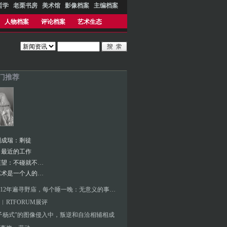
哲学
老栗书房
美术馆
影像档案
主编档案
人物档案
评论档案
艺术生态
热门推荐
刘成瑞：剩徒
：最近的工作
专访︱展望：不碰就不会全黑！反过来说——
曹雨︱艺术是一个人的战场
梁硕︱12年遍寻野庙，每个睡一晚：无意义的事最治愈
︱RTFORUM展评
子杨式”的图像侵入中，叛逆和自洽相辅相成