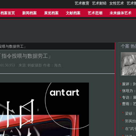
艺术教育
艺术财经
女性艺术
艺术
档案首页
新闻档案
展览档案
文献档案
艺术思潮
未来媒体艺术
个案 
投喂与数据劳工」
「指令投喂与数据劳工」
 18:01:50.953 来源: 蚂蚁摄影 作者：海杰
展评︱
张培力
郭凤怡
在“武