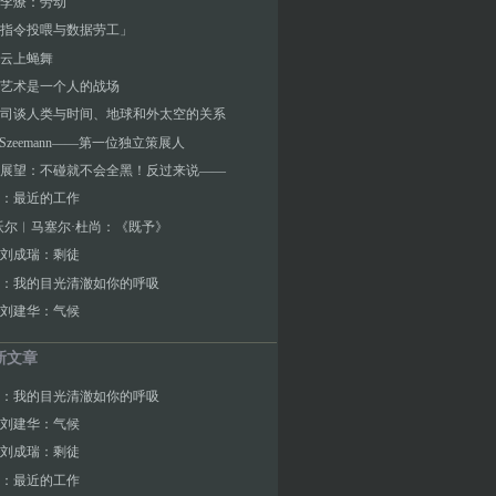
李燎：劳动
指令投喂与数据劳工」
云上蝇舞
艺术是一个人的战场
司谈人类与时间、地球和外太空的关系
ld Szeemann——第一位独立策展人
展望：不碰就不会全黑！反过来说——
：最近的工作
沃尔︱马塞尔·杜尚：《既予》
刘成瑞：剩徒
：我的目光清澈如你的呼吸
刘建华：气候
新文章
：我的目光清澈如你的呼吸
刘建华：气候
刘成瑞：剩徒
：最近的工作