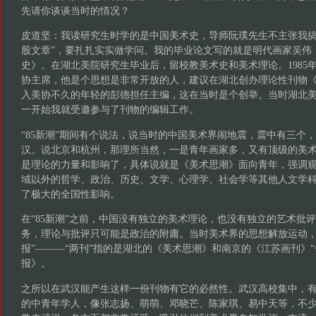
先请你谈谈当时的情况？
皮道坚：我读研究生时学的是中国美术史，导师阮璞先生不主张我搞
股文章”，要扎扎实实做学问。我的毕业论文写的就是明代画家吴伟
史》。在湖北美院研究生毕业后，留校教美术史和美术理论。1985
协主席，他是个思想是非常开放的人，建议在湖北创办理论性刊物
入美协不久的年轻的彭德担任主编，这在当时是个创举。当时湖北
一开始我就受邀参与了刊物的编辑工作。
“85新潮”期间有个说法，说当时的中国美术界闹地震，震中有三个
汉。说北京和杭州，那理所当然，一是青年画家多，又有顶级的美术
是理论的力量和影响了，具体说就是《美术思潮》面向青年，强调
域以外的哲学、政治、历史、文学、心理学、社会学等其他人文学
了极大的全国性影响。
在“85新潮”之前，中国没有独立的美术理论，也没有独立的艺术批
务，理论与批评只可能是政治的附庸。当时美术界的思想解放运动，
报”———“两刊”指的是湖北的《美术思潮》和南京的《江苏画刊》“
报》。
之所以在武汉能产生这样一份刊物有它的必然性。武汉高校集中，有
的中青年学人，像张志扬、萌萌、邓晓芒、陈家琪、易中天等，不