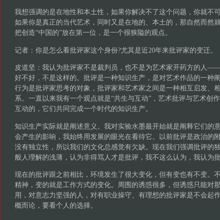
我想强调的是在地性和本土性，如果你解决不了这个问题，你就不
如果你是真正的当代艺术，同时又是在地的、本土的，那自然而然
把创造“中国的”放在第一位，是一个很狭隘的观点。
记者：你是怎么看批评家这个身份?尤其是近20年来批评家的变迁。
皮道坚：我认为批评家不是裁判员，也不是为艺术家开药方的人—
好不好，不是这样的。批评是一种知识生产，是对艺术作品的一种
行为是批评家思考的对象，批评家和艺术家之间是一种相互启发、
系。一直以来我有一个观点就是“共生与互动”，艺术批评与艺术创
互动的，它们共同完成一个时代的知识生产。
知识生产实际就是阐述意义。我对实验水墨最开始就是阐释它们的
会产生的影响，我始终用发展的眼光在看待它。以前批评是政治的
没有独立性，所以我们的文化总感觉有欠缺。现在我们强调批评的
般人理解的浅薄，认为非得骂人才是批评，我不这么认为，我认为
现在的批评跟之前相比，环境发生了很大变化，但有变也有不变。
精神，变的就是工作方式的变化。周围的诱惑很多，但诱惑只能对
用，对意志力坚强的人，对有职业操守、有理想的批评家是不会起
概而论，要看个人的选择。