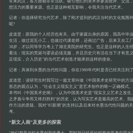
常来武汉，各方面都非常活跃。吸引他们到美术界参加批评、交流
想活力的重要来源。也正是这种相互影响，令我关注当代艺术。
记者：你选择研究当代艺术，除了刚才提到的武汉当时的文化氛围
呢?
皮道坚：跟我的个人经历也有关。由于家庭出身的原因，我高中毕
生活，做过泥瓦小工，也做过代课老师，还画过广告，后来又在工厂
38岁，才以同等学力考上了湖北美院的研究生。也正是这样的人生
看法：现实的荒诞与谬误必须克服，并且历史只有活在当下才有意义
足现实，介入历史”的当代艺术创造才能承担这样的使命。
记者：具体到水墨的当代性问题，你在1980年代时是否已经关注到了
皮道坚：读研究生时我写过一篇文章叫做《中国美术史研究中的方
形态的观点认为，“社会主义现实主义”是艺术创作的唯一正确模式
本书叫《中国美术史纲》，认为中国美术史是“现实主义艺术之发生
之矛盾斗争而又终归胜利”的历史，认为写实艺术是最高的艺术。我
作方法的质疑。我对“85新潮”的支持以及后来对水墨当代性问题的
考。
“新文人画”及更多的探索
“他们都是当时水墨创新的勇士，那时就已经开始积极地思考中国水