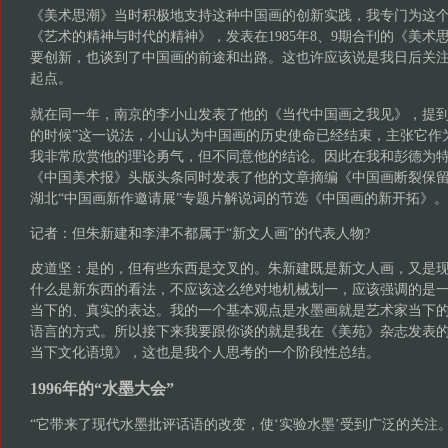
《美术思潮》当时积极地支持这种中国画的创新实践，我专门为这
《艺术的精神与时代的精神》，发表在1985年8、9期合刊的《美术
要创新，也谈到了中国画的前途和出路。这也许应该说是我日后关注
起点。
就在同一年，南京的李小山发表了他的《当代中国画之我见》，提到
的时候”这一说法，小山认为中国画的历史使命已经结束，主张它作
我非常欣赏他的理论勇气，但不同意他的结论。因此在我和彭德为特约
《中国美术报》头版头条同时发表了他的文章摘编《中国画断裂保
湖北“中国画新作邀请展”专题片解说词的节选《中国画的新开拓》。
记者：但朱新建和李津不都属于“新文人画”的代表人物?
皮道坚：是的，但有些东西是交叉的。朱新建既是新文人画，又是现
什么是新东西的看法，不应该这么绝对地机械划一，应该强调的是
当下的、真实的表达。我的一个基本观点是水墨画就是艺术家当下
语言的方式。所以接下来我要跟你谈的就是我在《美苑》杂志发表
当下文化语境》，这也是我个人思考的一个阶段性总结。
1996年的“水墨大会”
“它带来了现代水墨批评话语的改变，使‘实验水墨’受到广泛的关注。