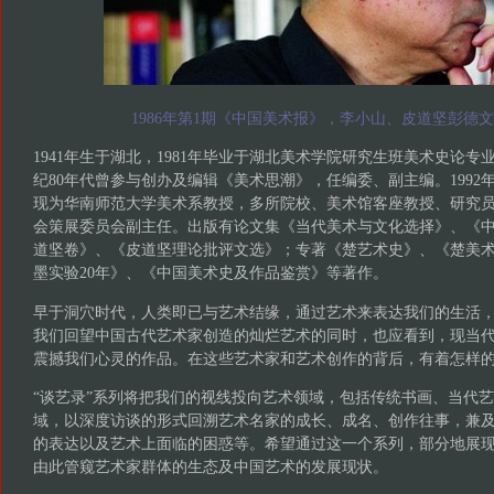
1986年第1期《中国美术报》，李小山、皮道坚彭德
1941年生于湖北，1981年毕业于湖北美术学院研究生班美术史论专
纪80年代曾参与创办及编辑《美术思潮》，任编委、副主编。1992
现为华南师范大学美术系教授，多所院校、美术馆客座教授、研究员。
会策展委员会副主任。出版有论文集《当代美术与文化选择》、《中
道坚卷》、《皮道坚理论批评文选》；专著《楚艺术史》、《楚美术
墨实验20年》、《中国美术史及作品鉴赏》等著作。
早于洞穴时代，人类即已与艺术结缘，通过艺术来表达我们的生活
我们回望中国古代艺术家创造的灿烂艺术的同时，也应看到，现当
震撼我们心灵的作品。在这些艺术家和艺术创作的背后，有着怎样
“谈艺录”系列将把我们的视线投向艺术领域，包括传统书画、当代
域，以深度访谈的形式回溯艺术名家的成长、成名、创作往事，兼
的表达以及艺术上面临的困惑等。希望通过这一个系列，部分地展
由此管窥艺术家群体的生态及中国艺术的发展现状。