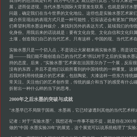
我当时的想法就是针对“西方中心主义”观点进行反思，引导大家进
展，进而促进现、当代水墨与国际大背景发生联系，也就是探讨水
问题，确定我们在当今世界的文化地位。这些也是实验水墨艺术家
媒介所呈现出的表现方式只是一种可能性，它应该还会有更加广阔
们希望利用水墨这种媒介，来找到另外的表达方式，延续我们的传
化身份。用我后来的话说就是：要有文化自觉、文化自信和文化归
土壤，创造我们自己的当代艺术。只有这样，中国的现、当代艺术
实验水墨只是一个切入点，不是说让大家都来画实验水墨，而是说
题———我们能不能创造自己的当代艺术?所以对于之后的实验水墨
持的态度。后来，“实验水墨”艺术家在法国里尔办了一个展，反应
没有的东西，并且不是他们以前所看到的中国传统的一种重复。这
后我对利用传统媒介的艺术家，包括陶瓷、大漆这样一些东方传统
常关注。关注他们的艺术创作里，传统的媒介和当下的感受有什么
折射出一种什么样的当下的思考。
2000年之后水墨的突破与成就
“水墨早已不局限于国画、水墨画，它已经渗透到其他的当代艺术样
记者：对于“实验水墨”，我想还有一件事不能不提，就是你在2001
做的“中国·水墨实验20年”的展览，这个展览可以说系统梳理了“实验