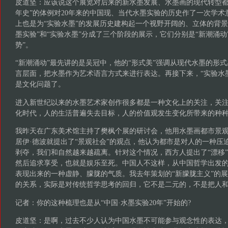
皮道坚：应该说这个展览对后来的新水墨发展、水墨画的现代转型都
年史”的体例对20年来的中国现、当代水墨实验的历史作了一次学术
上也是为“实验水墨”的发展历史建构起一个视野开阔的、立体的背景
墨实验”和“实验水墨”分成了三个阶段的展示，它们分别是“新潮涌动”
势”。
“新潮涌动”最先讲的是吴冠中，他的“形式美”强调从现代水墨的形
言层面，把水墨作为艺术语言方式来进行表达。再接下来，“实验水
是文化问题了。
进入新世纪以来的水墨艺术家创作很多都是一种文化上的关注，关
化时代，人的生活普遍失去目标，人的价值观发生变化所带来的种
我昨天在广东美术馆主持了樊枫个展的研讨会，他用水墨画都市景观。
居伊·德波就提出了“景观社会”的观点，他认为都市是对人的一种压
剥夺，我们和自然越来越疏离。针对这个情况，西方人提出了“漂移
然后追求享受，也就是娱乐至死。中国人不这样，从中国哲学出发
表现出来的一种虚静、朦胧的气质。我去年策划的“新朦胧主义”的
的关系，实际是对传统哲学思考的回归，它不是二元的，不是把人
记者：你的这种梳理也是从“中国·水墨实验20年”开始的?
皮道坚：是啊，过去不少人认为中国水墨不可能参与观念性的表达