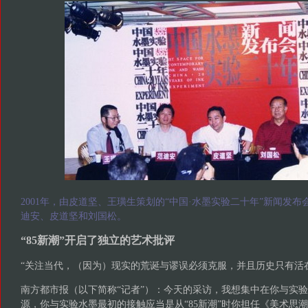
2001年，由皮道坚、王璜生策划的“中国·水墨实验二十年”新闻发
迪安、皮道坚和刘国松。
“85新潮”开启了独立的艺术批评
“关注当代，（因为）现实的荒诞与谬误必须克服，并且历史只有活
南方都市报（以下简称“记者”）：今天的采访，我想集中在你与实
源，你与实验水墨最初的接触应当是从“85新潮”时你担任《美术思