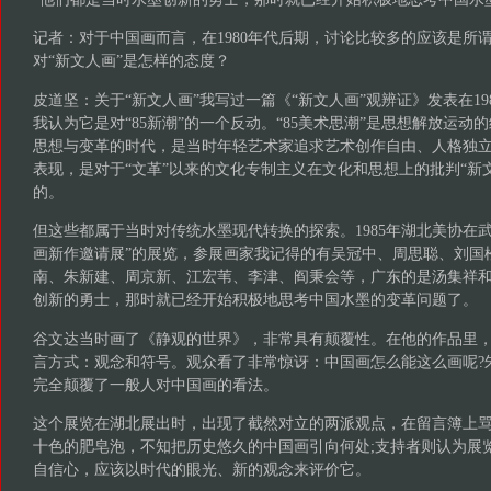
记者：对于中国画而言，在1980年代后期，讨论比较多的应该是所谓
对“新文人画”是怎样的态度？
皮道坚：关于“新文人画”我写过一篇《“新文人画”观辨证》发表在19
我认为它是对“85新潮”的一个反动。“85美术思潮”是思想解放运动
思想与变革的时代，是当时年轻艺术家追求艺术创作自由、人格独
表现，是对于“文革”以来的文化专制主义在文化和思想上的批判“新
的。
但这些都属于当时对传统水墨现代转换的探索。1985年湖北美协在
画新作邀请展”的展览，参展画家我记得的有吴冠中、周思聪、刘国
南、朱新建、周京新、江宏苇、李津、阎秉会等，广东的是汤集祥
创新的勇士，那时就已经开始积极地思考中国水墨的变革问题了。
谷文达当时画了《静观的世界》，非常具有颠覆性。在他的作品里
言方式：观念和符号。观众看了非常惊讶：中国画怎么能这么画呢?
完全颠覆了一般人对中国画的看法。
这个展览在湖北展出时，出现了截然对立的两派观点，在留言簿上
十色的肥皂泡，不知把历史悠久的中国画引向何处;支持者则认为展
自信心，应该以时代的眼光、新的观念来评价它。