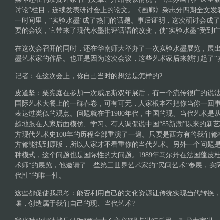
讨论”栏目，连续发表研讨会上的论文。《画廊》杂志分四期全文发
一时间里，“实验水墨”成了热门的话题。事后证明，这次研讨会成
要的会议，它带来了现代水墨批评话语的改变，使“实验水墨”受到
在这次会召开的同时，还在华南师大举办了一次实验水墨展览，展
墨艺术家的作品。也正是因为这次会议，这些艺术家后来就打起了“
记者：在这次会上，你自己当时的想法是怎样的?
皮道坚：栗宪庭在参加一次威尼斯双年展后，有一个流传很广的说
国际艺术大餐上的一碟春卷，可有可无，人家根本不把你当你一回
表达过类似的观点。问题就在于1980年代，中国的现、当代艺术是
趋地跟在人家后面模仿、学习。有人调侃说中国“85新潮”以来的新
方现代艺术史100年的历程全部重演了一遍。只要是西方有的我们
方都能找到原版，所以人家才不看重你的当代艺术。另外一个问题
种模式，这个问题也是国际性的大问题。1989年马尔丹在法国蓬皮
术师”的展览，他邀请了一些第三世界艺术家的“民间艺术”参展，实
代性”的唯一性。
这些都促使我思考：能否利用自己的文化资源让传统实现当代转换
壤，创造属于我们自己的现、当代艺术?