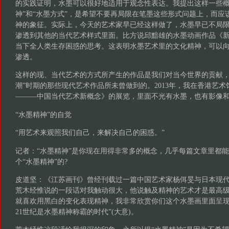
的实践证明，水墨可以很好地适用于观念性表达。我提出这样一些概念
神”和“水墨方式”，是希望不要再局限在笔墨这些形式问题上，而应
神的象征。实际上，今天的艺术家早已经这样做了，水墨早已不局
渗透到其他的当代艺术样式里面。比方说邱黯雄的水墨动画作品《
当下全人类生存困惑的思考。这表明水墨艺术里的文化精神，可以
渗透。
这样的现、当代艺术的方式所产生的作品是我们对当今世界的贡献，这是
潮”时期的那些现代艺术作品所未曾做到的。2013年，我在香港艺
———中国当代艺术新概念》的展览，里面不光有水墨，也有影像
“水墨精神”的自觉
“用艺术来观照我们自己，来解决自己的困惑。”
记者：“水墨精神”是你现在用得非常多的概念，几乎每篇文章里都
个“水墨精神”的?
皮道坚：《江苏画刊》曾经刊载过一篇中国艺术家杨佴旻与日本现
荒木经惟说的一段话对我触动很大，他说触及精神的艺术才是最高级
就喜欢用黑白的变化表现精神，我非常欣赏你们这个水墨画里面呈
21世纪是水墨精神称霸的时代”(大意)。