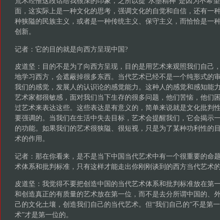
荒木经惟这段话给我很深的印象，之所以提“水墨精神”是因为不希
面，这实际上是一种文化的思考，强调文化的自觉和自信，还有一
种狭隘的民族主义，或者是一种传统主义、保守主义，而恰恰是一
创新。
记者：它的目的就是向西方呈现中国?
皮道坚：目的不是为了向西方呈现，目的是用艺术来观照我们自己
地学习西方，会遮蔽掉很多东西。当代艺术已经不是一个纯形式的
我们的感觉，发展人的认识论的感觉能力。这种人的感觉和感知能力
艺术家都很敏感，面对我们当下生存的很多问题，他们苦恼，他们
过艺术来表达这些。这些表达是有意义的，简单来说就是文化批判
要强调的。当我们在生活中失去目标，艺术会提醒我们，它会揭示
的功能。如果我们的艺术很狭隘、很短视，只是为了某种功利性的
术的作用。
记者：那在你看来，是不是当下中国当代艺术中有一个很重要的命
术体系和批判标准，只有这样才能走出你刚刚谈到的西方当代艺术的
皮道坚：我觉得不要把创造中国的当代艺术体系和批判标准放在第
和创造真正的有质量的艺术放在第一位，而不是去分所谓中国的、
己的文化土壤，创造我们自己的当代艺术。但“我们自己的”不是第一
术”才是第一位的。