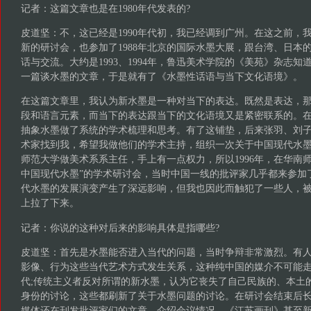
记者：这篇文章也是在1980年代发表的?
皮道坚：不，这已经是1990年代初，我已经调到广州。在这之前，
新的研讨会，也参加了1988年北京的国际水墨大展，跟台湾、日本
话与交流。大约是1993、1994年，鲁迅美术学院的《美苑》杂志
一篇谈水墨的文章，于是就有了《水墨性话语与当下文化语境》。
在这篇文章里，我认为新水墨是一种对当下的表达。既然是表达，
段和语言元素，而当下的表达跟当下的文化语境又是紧密联系的。
抽象水墨做了系统的学术梳理和思考。有了这铺垫，后来张羽、刘
术家找到我，希望我做他们的学术主持，组织一次关于中国现代水
师范大学做美术系系主任，手上有一点权力，所以1996年，在华南师
中国现代水墨”的学术研讨会，当时中国一线的批评家几乎都来参加
代水墨的发展演变产生了深远影响，但我也因此而触犯了一些人，
上拉了下来。
记者：你说的这种对后来的影响具体是指哪些?
皮道坚：首先是水墨能否进入当代的问题，当时争辩非常激烈。有
影像、行为这些当代艺术方式发生关系，这种纯中国的媒介不可能
代;传统主义者反对所谓的新水墨，认为它丧失了自己民族的、本土
身份的讨论，这些都刷新了关于水墨问题的讨论。在研讨会结束后
媒体还在刊发批评家们的文章、介绍会议情况，《江苏画刊》甚至新