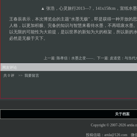
▲ 张浩，心灵旅行2013—7，141x158cm，宣纸水墨
王春辰表示，本次博览会的主题“水墨无极”，即是获得一种开放的
人格，以更加积极、完备的知识与智慧来看待水墨，不再唱衰水墨
以无限的可能性为大前提，是以世界的新知为大的框架，所以新的
必然是无极于天下。
上一篇:
陈孝信︱水墨之变——..
下一篇:
皮道坚：与当代水
网友评论
共 0 评
>>
我要留言
关于档案
Copyright © 2007-2026 art
投稿信箱：artda@126.com 微信