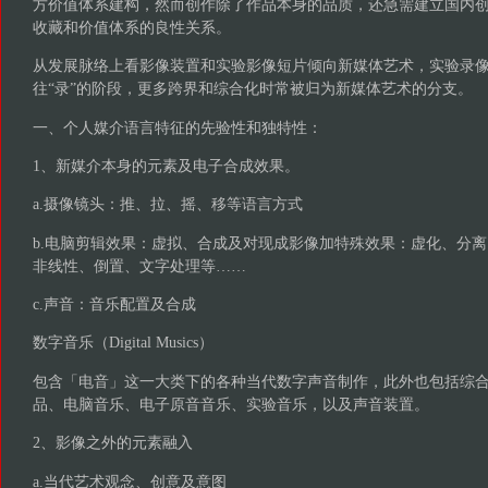
方价值体系建构，然而创作除了作品本身的品质，还急需建立国内
收藏和价值体系的良性关系。
从发展脉络上看影像装置和实验影像短片倾向新媒体艺术，实验录
往“录”的阶段，更多跨界和综合化时常被归为新媒体艺术的分支。
一、个人媒介语言特征的先验性和独特性：
1、新媒介本身的元素及电子合成效果。
a.摄像镜头：推、拉、摇、移等语言方式
b.电脑剪辑效果：虚拟、合成及对现成影像加特殊效果：虚化、分
非线性、倒置、文字处理等……
c.声音：音乐配置及合成
数字音乐（Digital Musics）
包含「电音」这一大类下的各种当代数字声音制作，此外也包括综
品、电脑音乐、电子原音音乐、实验音乐，以及声音装置。
2、影像之外的元素融入
a.当代艺术观念、创意及意图