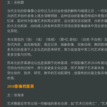
文︱吴秋龑
当代文化的影像重心在经过几次社会价值的解构与碰撞之后，一些
兴的艺术创作者身上逐步清晰明朗，这种流动的影像思维或许将预
忆体，面对何为影像艺术的再次探究，这次展览尝试梳理、分析并
的大文化框架，由此植入的各种东西方语境在新影像媒体中混合派
化系统。
本次展览的《场》《域》《情感》《聚•忆 新锐》《自然·不自然》
形式内容，如实验电影、观念记录、抽象影像、实验动画、舞蹈肢
多关注的是基于人文生态的思考研究，努力促使老中青三代艺术家
更多交集与共鸣。
而本次的开幕展论坛也是落脚于此种基调，中国影像艺术2010年展
空间合作的过程中，将引发诸多文化议题，而不局限于艺术家本身
突出创作、批评、研究、教学的互动延展性，使最终的出版文集具有
价值。
2010影像档案展
文︱张海涛
艺术圈最近常常出现一些极端的著名论调，如“艺术已经死亡”，“艺