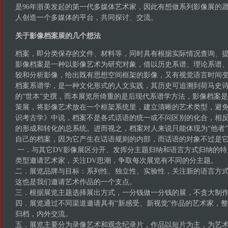
是96年浙美发起的第一代多媒体艺术家，因此有想做系列影像展的
人创造一个多媒体的平台，共同探讨、交流。
关于影像档案展的几个想法
档案，即分类保存的文件、材料等，同时具有根据实际情况查询、
影像档案是一种以影像艺术为研究对象，借以历史系谱、理论系谱
较和分析影像，给出既有思想空间框架的影像，又有视觉语言时间
档案系谱学，是一种文化形式的人文实践，其历史可追溯到荷马史
的“世本”史撰，而本展览所倚重的是后现代系谱学方法，影像档案
策展，将影像艺术放在一个框架系统里，建立清晰的艺术类型，避
识考古学》中说，档案不是各式话语的统一或不问区别的化合，相
的形成和转化的总系统。进而视之，档案对人来说只能体现为“他者
自己的档案，因为它产生在话语规则的内部，而话语的对象不过是
一．与其它DV影像展区分开、发挥分主题归纳和语言方式归纳的特
类型邀请艺术家，关注DV思潮，争取每次展览有不同的分主题。
二．展览品牌与目标：系列性、独立性、实验性，关注新的语言方
这也是我们邀请艺术作品的一个支点。
三．根据展览主题选择展出方式，一分钱做一分钱的展，不贪大制
四．展览通过不同渠道邀请具有“新感受、新视觉”作品的艺术家，
归档，内外交流。
五．展览主要分为录像艺术和观念纪录片，作品以短片为主，为艺