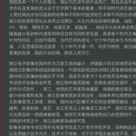
我想发表一下个人的看法，我认为艺术不但不会死亡，而且永远不
术存在及发展的意义在于艺术两个基本的要素，即不同时代语言媒
人类经典的永恒话题新的诠释和不同时代提供给艺术家不同的生存
媒介的拓展和变化从未停止过脚步，从古代原始岩画到素描、油彩
DV、喷绘、网络艺术、传真艺术、新媒体……相信不久的未来必然
随着媒介新的时代感受和和语言样式同时变化着，再者每个时代又
针对性特征，比如中国现、当代艺术的变化：七十年代的乡土与伤
魂、八五思潮及政治波普；九十年代卡通一代、玩世与艳俗、政治
要素的发展，因此不会枯竭，除非人类灭亡。
独立电子影像在国内作为又新又老的媒介，伴随媒介语言和感受还
国独立影像仍有很远的路须走，中国实际情况告诉我们其发展很艰
廊对独立影像的收藏近乎为零，很多艺术家为了生存放弃这种媒介
专业技术设备租金昂贵，独立制作极其困难，容易造成恶性循环，
的作坊式创作，；第三、传统的艺术家及收藏家、画廊的观念落后
媒介的收藏和发展，独立影像策展的非商业性，很难有单位能赞助
立影像展雪上加霜；第四、国内当代影像艺术目前急需哪些建设，
建构、策展机构；第五、在正常意义上影像是工业生产，因此它很
社会真实的一面很难被体现，使得艺术家很难按照自己的意图拍片
控制的冲突之中，独立品格更加难能可贵。
影像多媒体专业近两年在电影学院及几个美术学院开设，但刚刚起
以实用媒介技术为主，技术大于体验，对于艺术观念敏感度不高。