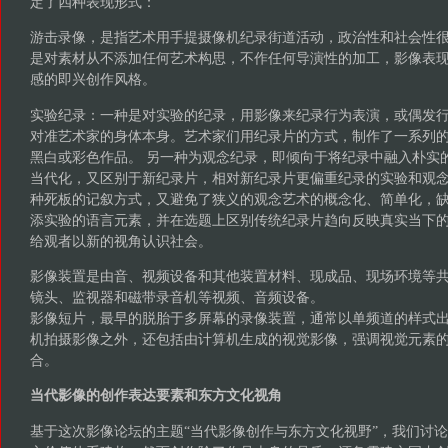
定了四种表现形式：
游击录像，是指艺术用手提摄像机纪录街道活动，政治性和社会性
是对素材从不添加任何艺术构思，不作任何导演性的加工，影像表
感的即兴创作风格。
实验纪录：一种是对实验的纪录，用影像来纪录行为表演，或偶发
对准艺术家的身体本身。艺术家们用纪录片的方式，制作了一系列
黑白或彩色作品。 另一种为观念纪录，即倾向于将纪录中融入朴实
当代化，又区别于新纪录片，相对新纪录片更偏重纪录的实验和观
种死板的记叙方式，又避免了狭义的观念艺术的概念化、简单化，
添实验的语言元素，并在选题上区别传统纪录片趋向反映真实当下
给观者以新的视角认识社会。
影像装置是由音、视频设备和其他装置材料、现成品、现场环境等
镜头、监视器和磁带录音机等视频、音频设备。
影像短片，最早的脱胎于多屏幕的录像装置，通常以单频道的样式
机拍摄影像之外，还包括由计算机生成的视觉影像，强调视觉元素
合。
当代影像的创作表达要素和东方文化视角
基于这次影像论坛的主题“当代影像创作与东方文化视野”，我们讨