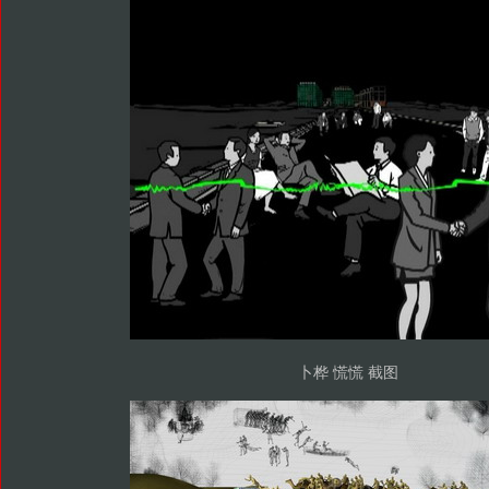
卜桦 慌慌 截图