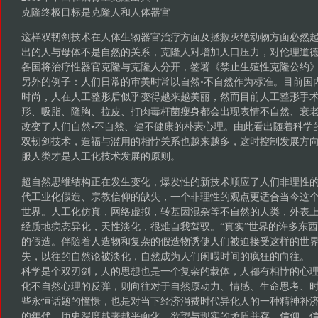
克隆终极目标是克隆人和人体器官
这样双韧剑技术在人体生物器官治疗方面及拯救灭绝动物方面必然
出的人与母体不是自然的关系，克隆人对增加人口压力，对伦理道
各国将治疗性器官克隆与克隆人分开，签署《禁止生殖性克隆公约
另外的例子：人们日常的审美时常以自然•不自然作为标准。目前国
时尚，人在人工整形后似乎变得越来越美丽，然而目前人工整形手
形、吸脂、隆胸、拉皮、打肉毒杆菌瘦身都会出现表情不自然、衰
改变了人们自然•不自然、健不健康的朴素心理。由此看出随着科学
双韧剑技术，造福与滥用的相悖关系也越来越多，这时控制发展方
服人类才是人工化技术发展的原则。
超自然思维结构正在发生变化，爆发性的新技术顺应了人们非理性
代工业化假造、宗教信仰的缺失，一个非理性的观点更适合当今这
世界。人工化仿真，网络虚拟，转基因混杂等不自然的人类，外表
经质地病态异化，天性淡化，很难自我驾驭。“真实”世界的许多东
的假造。伴随着人造物和复杂的假造物诱使人们被迫接受这样的世界
失，以往的自然论被淡化，自然成为人们闲暇时间的疯狂的向往。
科学是个双刃剑，人的思想也是一个复杂的载体，人都有相悖的心
化不自然心理的反弹，则向往对于自然原动力、情感、生命思考、
些永恒话题的憧憬，也是对当下经济消费时代异化人的一种精神补
的年代，历史深度越来越平面化，欲望与现实的矛盾并存，信仰、