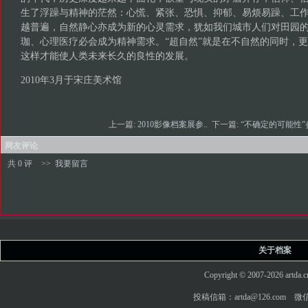
生了浮躁与精神的茫然：心慌、紧张、恐惧、抑郁、易烦易躁、工
越普遍，自然静心亦成为新的心灵需求，犹如我们城市人们对田园
珈、心理医疗必会成为精神需求。“超自然”就是在不自然的同时，更
这样才能使人类未来长久的良性的发展。
2010年3月于宋庄美术馆
上一篇:
2010影像档案展参..
下一篇:
“不确定的可能性”参
网友评论
共 0 评
>>
我要留言
关于档案
Copyright © 2007-2026 art
投稿信箱：artda@126.com 微信