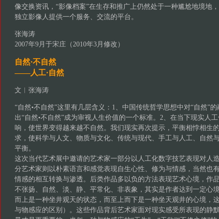
像交换资讯，“影像档案”在生存和推广上仍然处于一种尴尬地境地
独立影像人提供一个服务、交流的平台。
张海涛
2007年9月于宋庄（2010年3月修改）
自然·不自然
——人工·自然
文︱张海涛
“自然•不自然”这里有几层含义：1、中国传统哲学思想中对“自然”
出“自然•不自然”成为审视人生价值的一个标准。2、在当下现实人
响，使世界变得越来越不自然。我们现实再次提示，平衡相悖相生
求，使科学与人文、物质与文化、传统与现代、手工与人工、自然
平衡。
这次当代艺术展中邀请的艺术家一部分以人工化数字技艺表现对人
分艺术家则以朴素语言和感觉表现自生心性、修为与情感，当然也
情感的相互转换与渗透。后类作品多以负的方法表现艺术心境，作
不张扬、自然、淡、静、平常化、非表象，其实是作者达到一定心
而上是一种坐井观天的状态，而至上而下是一种坐天观井的心境，
与物感应的区别）。这些作品背后艺术家面对现实感受所表现的静