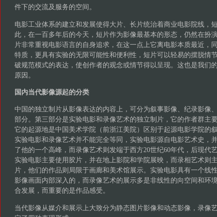
件下的交流及服务的空间。
电影工业体系的建立和发展使得大片、长片统治着商业电影院线，
此，在一百多年后的今天，短片作为影像最基本的形态，仍然在扮
片非常重视电影语言的自身追求，在这一点上它离电影本质最近，
特质，更具有实验的无限可能性和便利性，短片可以轻易的摆脱情
破规范模式的表达，使创作者的观念或情节得以呈现。这也是我们
原因。
国内当代影像源起的分类
中国的独立制片从影像表达的内容上，可分为叙事影像、纪录影像
部分。第三部分是实验电影和录像艺术的独立制片，它的作者群主
它的起源地是中国美术学院（前浙江美院）区别于起源电影学院的
实验电影和录像艺术并不能完全等同，实验电影源自电影艺术史，并在
了他的一个高峰，而录像艺术则发端于西方20世纪60年代，后现代
实验电影主要使用胶片，并在地上影院和学院展映，而录相艺术则
片，他们的作品则局限于画廊和美术馆展示。实验电影具有一个线
影像画面内部深入的，而录像艺术的展示多是非线性的向空间和环
合发展，而重要的是作品感受。
当代影像从媒介和展示上大致分为静态图片影像和动态影像，录像