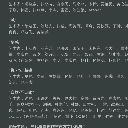
艺术家：缪晓春、张小涛、白崇民、马永峰、卜桦、吴俊勇、黄心
学刚、孙磊、张燕翔、李杰、雷磊、刘茜懿、Vincent
“域”
艺术家：隋建国、刘旭光、张锰、高芙雁、谭奇、吴秋龑、丁昕、
真真、郑达飞、黄荣嵘
“情感”
艺术家：丰江舟、汪东升、张海涛、田苗子、朱捍东、邓大非、雷
轴、李富春、曹澍、刘诗园、沈怡、文皆、曾鐸、黄莺、胡晰淼、
双飞（崔绍翰、黄丽芽、李明、李富春、林科、孙慧源、杨俊岭、
“聚 • 忆”新锐
艺术家：夏鹏、李隆、黄麒霏、孙楠、张咿、叶媛媛、陈曦、温强
部凡、张泽彦
“自然•不自然”
艺术家：迟鹏、王铁为、关矢、佟大壮、高媛、贾有光、卢彦鹏、Ales
禾、陈卓+黄可一、刘韧、杜寒宁、林舒、田太权、于雷、谭海山、
巍、任航、邢鹏、阎洲、袁苏苏、张晓、张英楠、杜远、胡建文、
ukuhara（福原健三郎）、高远、雷旸（欢岛）、陆军、孙鸥、张尤
论坛主题：“当代影像创作与东方文化视野”