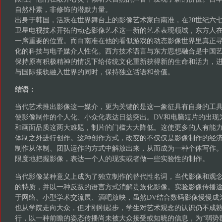
自然朴素，非修饰的潜默力量。
出身于韩国，活跃在世界舞台上的影像艺术家白南准，在20世纪六七
卫星电视技术开拓的动态影像艺术这一新的艺术表现领域，东方人
一席重要的位置。而白南准在他的看似游戏的动态影像世界里真正
化的科技与电子媒介人性化。西方技术语言与东方思想融合是中国
保持原有积极精神的情况下给传统文化重新获得新的生命和活力，
与国际接轨融入世界的同时，保持独立话语和价值。
结语：
当代艺术推出影像这一媒介，更为关键的是这一象征具有自身的工
使影像制作的个人化、小众化表达日益突出。DV和电脑短片的出现
和画面品质这两大难题，制片的门槛大大降低。这使更多的人有能
体制之外进行创作。这种创作方式，改变的不仅仅是影像制作的经
制作从体制、团队运作的方式中解放出来，从而成为一种个体写作
限度地把握影像，表达一个人的现实或者做一些实验性的制作。
当代影像某种意义上成为了独立制作的替代性名词，当代影像和观
的特质，并以一种反叛的语言方式消解贵族化影像。实验影像传播
于网络、小型学术交流展、酒吧放映，虽然DV结合数码影像慢慢成
也从学院走向大众，但才刚刚起步，学生对艺术观念的认识仍不成
行，以一种前瞻的姿态传播尚未被大众接受或知晓的信息，为“弱势