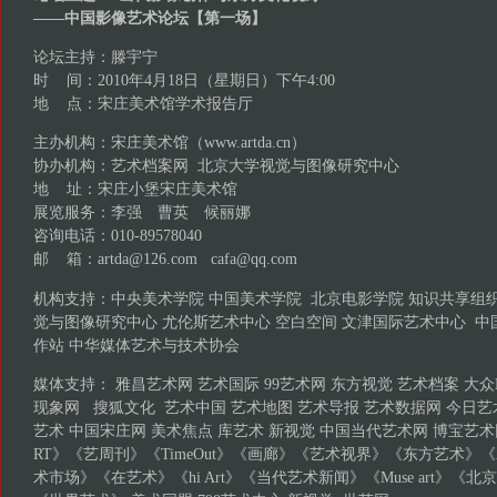
——中国影像艺术论坛【第一场】
论坛主持：滕宇宁
时 间：2010年4月18日（星期日）下午4:00
地 点：宋庄美术馆学术报告厅
主办机构：宋庄美术馆（
www.artda.cn
）
协办机构：艺术档案网 北京大学视觉与图像研究中心
地 址：宋庄小堡宋庄美术馆
展览服务：李强 曹英 候丽娜
咨询电话：010-89578040
邮 箱：
artda@126.com
cafa@qq.com
机构支持：中央美术学院 中国美术学院 北京电影学院 知识共享组
觉与图像研究中心 尤伦斯艺术中心 空白空间 文津国际艺术中心 中
作站 中华媒体艺术与技术协会
媒体支持： 雅昌艺术网 艺术国际 99艺术网 东方视觉 艺术档案 大
现象网 搜狐文化 艺术中国 艺术地图 艺术导报 艺术数据网 今日艺
艺术 中国宋庄网 美术焦点 库艺术 新视觉 中国当代艺术网 博宝艺术
RT》《艺周刊》《TimeOut》《画廊》《艺术视界》《东方艺术》《
术市场》《在艺术》《hi Art》《当代艺术新闻》《Muse art》