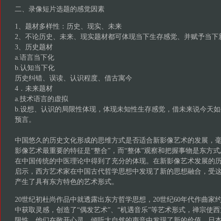
二、录像短片选题的感觉因素
1、题材多样性：历史、现实、未来
2、不论历史、未来、现实题材都可体现当下生存感觉、并赋予当下
3、历史题材
a.语言当下化
b.认知当下化
历史纠错、误读、认识程度、借古寓今
4．未来题材
a.技术语言的虚拟
b.设想、认识的局限性体现，体现未知性生存感觉，借未来说今天
预言。
中国悠久的历史文化形成的思维方式是否适合新影像艺术的发展，
影像艺术最重要的特征是“整合”，而“整体”观察和把握事物是东方
在中国传统的中医理论中得到了充分的体现。在新影像艺术发展的
启示，西方艺术家在中国古代哲学思想中发现了新的思想融合，受
产生了具有东方特色的艺术形式。
20世纪初杜尚作品中就透露出东方哲学思想，20世纪60年代作曲家约
中获取灵感，创造了“偶发艺术”、“机遇音乐”等艺术形式，禅宗使
限性。他们在敞开心灵，倾听大自然的声音中发现了新的价值。日