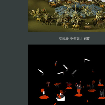
缪晓春 坐天观井 截图