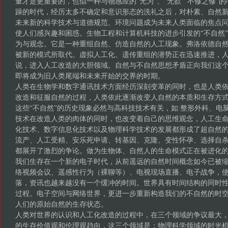
量才是更重要的，也似一种与物感应的“无为”、“无欲”“不修之修”
躁的时代，经历太多不确定和意识形态的洗礼之后，对朴素、自然
未来新的科学技术与道德规范、环境问题成为未来人类面临的焦点
使人们感兴趣和困惑。生物工程和计算机科技的进步引发的“不自然
为与观念。它是一种重组自然、仿造自然的人工现象。弗洛依德自然
被新的模式所取代。虚拟人工化、遗传重组的潜势正在迅速推进，
说，进入人工改造的大胆领域。自然与不自然思想矛盾正向我们这
即将成为旧人类尾端和未来开始的交界的时期。
人类在生物学和数字通讯技术方面经历深刻变革的同时，也是人类
改造和征服自然的过程，人类依此逐渐改变人自然的本质和生存方
这些“不自然”的历史现象必然与高科技技术有关，如:整形外科、电
技术在改造人类的肉体的同时，也改变着自己的思维观念，人工生
化技术、数字信息化技术以及物理科学技术的发展都形成了超自然
流产、人工受精、安乐死申请、转基因、克隆、变性怀孕、选择自
都展开了激烈的争论。做为生物体、自然人的生命模式正在被进化
我们生存在一个新的电子时代，从前遥远的自然时间概念如今已被缩
络视频会议、遥感性行为（裸聊等）、电视现场直播、电子战争，
落，资讯也越来越没有一个缓冲的时间。世界具有时间结构的同时
过程。电子空间与网络世界，更进一步重新构造我们的不自然的时
人们的原始自然的生存状态。
人类对世界的认识和人工化改造的过程中，在三个领域的争议最大
的生存价值观和伦理观趋向，这三个领域是：物理科学领域的时光