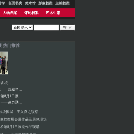
哲学
老栗书房
美术馆
影像档案
主编档案
人物档案
评论档案
艺术生态
年展 热门推荐
术讲坛
烈日西藏——西藏当代艺术展
宋庄美术馆8月1日展览作品现场
折射洗脑——谭力勤数码精印与装置个展
]垃圾围城：王久良之观察
0影像档案展参展作品及展览现场
术馆8月1日展览作品现场