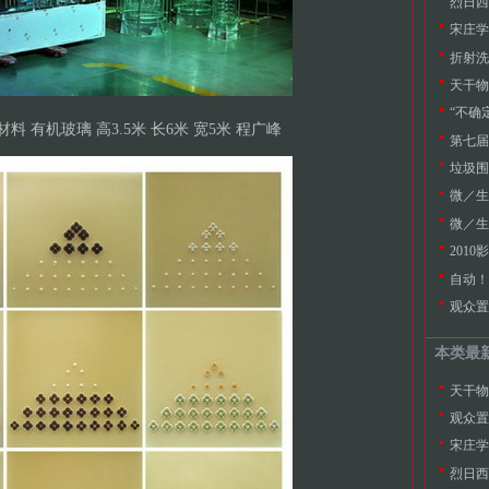
烈日西
宋庄学
折射洗
天干物
“不确
 材料 有机玻璃 高3.5米 长6米 宽5米 程广峰
第七届
垃圾围
微／生
微／生
201
自动！
观众置
本类最
天干物
观众置
宋庄学
烈日西