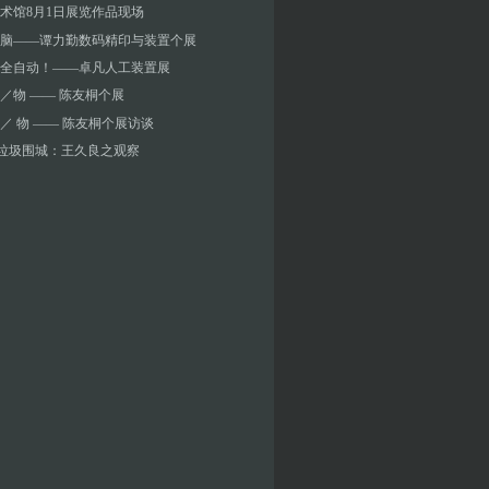
术馆8月1日展览作品现场
脑——谭力勤数码精印与装置个展
全自动！——卓凡人工装置展
／物 —— 陈友桐个展
／ 物 —— 陈友桐个展访谈
]垃圾围城：王久良之观察