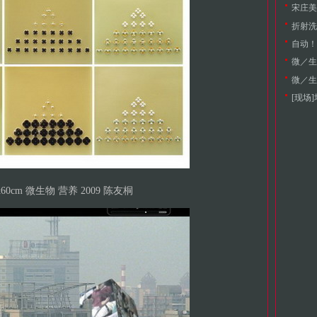
宋庄美
折射洗
自动！
微／生
微／生
[现场
x60cm 微生物 营养 2009 陈友桐