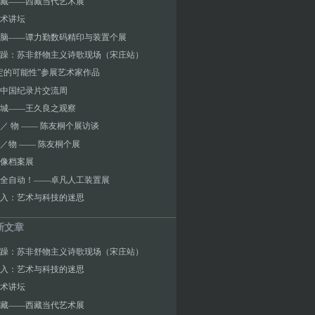
藏——西藏当代艺术展
术讲坛
脑——谭力勤数码精印与装置个展
躁：苏非舒物主义诗歌现场（宋庄站）
定的可能性”参展艺术家作品
中国纪录片交流周
城——王久良之观察
／ 物 —— 陈友桐个展访谈
／物 —— 陈友桐个展
0影像档案展
全自动！——卓凡人工装置展
入：艺术与科技的迷思
新文章
躁：苏非舒物主义诗歌现场（宋庄站）
入：艺术与科技的迷思
术讲坛
藏——西藏当代艺术展