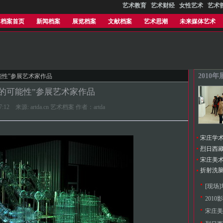
艺术教育
艺术财经
女性艺术
艺术
档案首页
新闻档案
展览档案
文献档案
艺术思潮
未来媒体艺术
2010
能性”参展艺术家作品
定的可能性”参展艺术家作品
2:57:12 来源: artda.cn 艺术档案 作者：artda
宋庄学
[现场
201
宋庄美