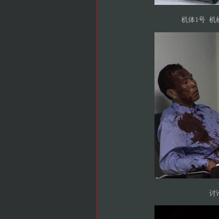
机体1号
机
讨论