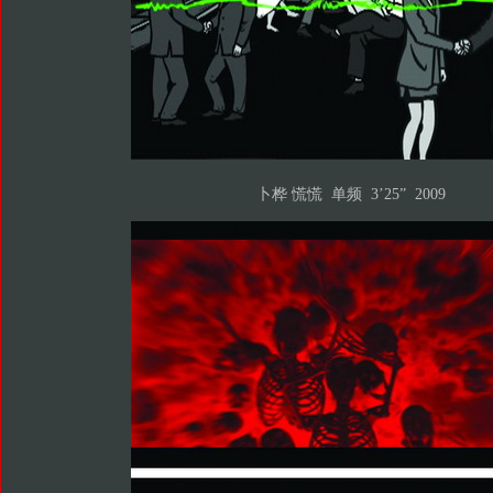
卜桦 慌慌 单频 3’25” 2009