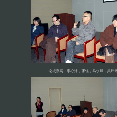
论坛嘉宾，李心沫，张锰，马永峰，吴玮