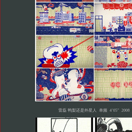
雷磊 鸭梨还是外星人 单频 4’05” 2008