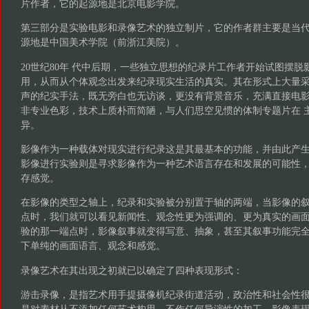
片作者，它的起源地是北京电影学院。
第三部分是实验电影和录像艺术的独立制片，它的作者群主要是当
源地是中国美术学院（前浙江美院）。
20世纪80年 代中后期，一些独立思想的纪录片工作者开始试图摆
用，从而从个体观念出发来纪录现实生活的真实。其在形式上大量采
声的纪实手法，既无旁白也无访谈，更没有背景音乐，充满直接电
非专业色彩，技术上质朴而简陋，与人们思空见惯的体制专题片在 
异。
影像作为一种载体对现实进行纪录这是其最基本的功能，并由此产
影像进行实验则是寻求影像作为一种艺术语言存在和发展的可能性
存感觉。
在影像的类型之轴上，纪录和实验被分别置于轴的两端，当影像的
点时，我们就可以看见新闻性、观念性更为强调的、更为真实的画面
验的那一端点时，影像叙事就变得写意、抽象，甚至其叙事功能完
下单纯的画面语言、观念和感觉。
录像艺术在其出现之初就已以确定了四种表现形式：
游击录像，是指艺术用手提摄像机纪录街道活动，政治性和社会性