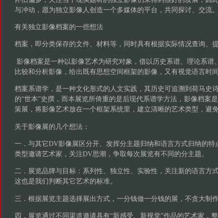
与冲动，愿为独立影像人创造一个多媒体的平台，共同探讨、交流
有关独立影像档案的一些想法
档案，即分类保存的文件、材料等，同时具有根据实际情况查询、
影像档案是一种以影像艺术为研究对象，借以历史系谱、理论系谱
比较和分析影像，给出既有思想空间框架的影像，又有视觉语言时
档案系谱学，是一种文化形式的人文实践，其历史可追溯到荷马史
的“世本”史撰，而本展览所倚重的是后现代系谱学方法，影像档案
策展，将影像艺术放在一个框架系统里，建立清晰的艺术类型，避
关于影像展的几个想法：
一．与其它DV影像展区分开、发挥分主题归纳和语言方式归纳的特
类型邀请艺术家，关注DV思潮，争取每次展览有不同的分主题。
二．展览品牌与目标：系列性、独立性、实验性，关注新的语言方
这也是我们判断其它艺术的标准。
三．根据展览主题选择展出方式，一分钱做一分钱的展，不贪大制
四．展览通过不同渠道邀请具有“新感受、新视觉”作品的艺术家，