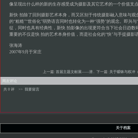
像呈现出什么样的新的生存感受成为摄影及其它艺术的一个价值支
新快·拍除了回到摄影艺术本身，而又区别于传统摄影融入意味与观
的“粗糙”“世俗化”弱势语言同时也转化为一种“强势”的观念。即兴与
征，同时也具有经典性，新快.拍影像的出现更符合当下社会日趋数
重要的不仅是快.拍的艺术本身价值，而是社会化的“快”与手提摄影语
张海涛
2007年9月于宋庄
上一篇:
首届主题文献展——潜..
下一篇:
关于暧昧与权冲（
网友评论
共 0 评
>>
我要留言
关于档案