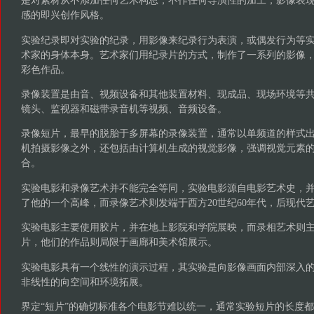
是对素材从不添加任何艺术构思，不作任何导演性的加工，影像表
感的即兴创作风格。
实验纪录即对实验的纪录，用影像来纪录行为表演，或偶发行为等
术家的身体本身。艺术家们用纪录片的方式，制作了一系列的影像
彩色作品。
录像装置是由音、视频设备和其他装置材料、现成品、现场环境等
镜头、监视器和磁带录音机等视频、音频设备。
录像短片，最早的脱胎于多屏幕的录像装置，通常以单频道的样式
机拍摄影像之外，还包括由计算机生成的视觉影像，强调视觉元素
合。
实验电影和录像艺术并不能完全等同，实验电影源自电影艺术史，并在
了他的一个高峰，而录像艺术则发端于西方20世纪60年代，后现代
实验电影主要使用胶片，并在地上影院和学院展映，而录相艺术则
片，他们的作品则局限于画廊和美术馆展示。
实验电影具有一个线性的演示过程，其实验是向影像画面内部深入
非线性的向空间和环境拓展。
界定“短片”的确切标准各个电影节难以统一，通常实验短片的长度