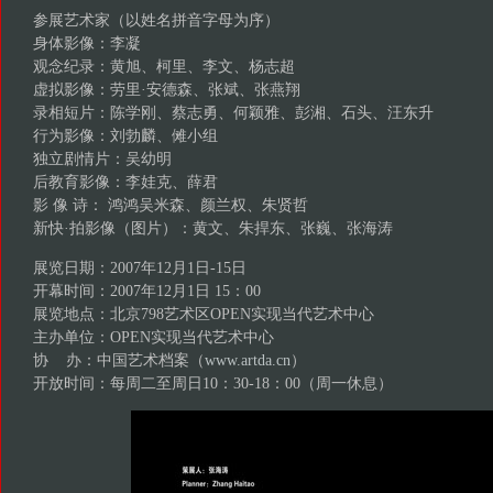
参展艺术家（以姓名拼音字母为序）
身体影像：李凝
观念纪录：黄旭、柯里、李文、杨志超
虚拟影像：劳里·安德森、张斌、张燕翔
录相短片：陈学刚、蔡志勇、何颖雅、彭湘、石头、汪东升
行为影像：刘勃麟、傩小组
独立剧情片：吴幼明
后教育影像：李娃克、薛君
影 像 诗： 鸿鸿吴米森、颜兰权、朱贤哲
新快·拍影像（图片）：黄文、朱捍东、张巍、张海涛
展览日期：2007年12月1日-15日
开幕时间：2007年12月1日 15：00
展览地点：北京798艺术区OPEN实现当代艺术中心
主办单位：OPEN实现当代艺术中心
协 办：中国艺术档案（
www.artda.cn
）
开放时间：每周二至周日10：30-18：00（周一休息）