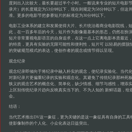
度则出入比较大，最长要超过半个小时。一般说来专业的短片电影
录片）的长度规定为53分钟以下，现在则规定为58分钟以下，但这
准。更多的电影节把参赛短片的标准定为30分钟以下。
电影工业体系的建立和发展使得大片、长片统治着商业电影院线，
此，在一百多年后的今天，短片作为影像最基本的形态，仍然在扮演
短片非常重视电影语言的自身追求，在这一点上它离电影本质最近
的特质，更具有实验的无限可能性和便利性，短片可 以轻易的摆脱
的突破规范模式的表达，使创作者的观念或情节得以呈现。
观念纪录
观念纪录即倾向于将纪录中融入朴实的观念，使纪录实验化、当代
对新纪录片更偏重纪录的实验和观念化。其避免了传统纪录那种死板
狭义的观念艺术的概念化、简单化，缺少情感、细节与感性，增添
上区别传统纪录片趋向反映真实当下的、不为人知的 新鲜话题，给
会。
结语：
当代艺术推出DV这一象征，更为关键的是这一象征具有自身的工具
使影像制作的个人化、小众化表达日益突出。