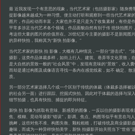
最 近我发现一个有意思的现象，当代艺术家（包括摄影家）随身携
捉影像越来越成为一种习惯。便主动打听和观察到一些当代艺术家的
图片，作品松动而丰富，大家也并不是只是为了收集素材，有些是
平常多涉足当代艺术各个领域，作品面貌自然有别于传 统快拍图片
考这些大量的图片的价值所在。20世纪至今主要的摄影不是新闻图
的异样快拍，我称其为“新快.拍影像。”
当代艺术家的新快.拍 影像，大概有几种情况，一部分“游击式”、“涂
摄影，这类作品体裁多样，如街上行人、建筑、巷弄等文化景致，在
是大自然的景致一般的“社会风景”中，发现有意味的“景致”，收入
而却是通过构图及成像语言寻找一条内在感觉线索，如不 确定、散
质。
另一部分艺术家选择几个或一个区别于传统的体裁（体裁多选择被
的社会另一面）进行跟踪、挖掘式快拍。因此对于体裁的选择与深
细节拍摄，也具有快拍、捕捉的即兴特征。
新快.拍 影像为抓取有意味、新感受的图像，一反以往的摄影表现
焦、模糊、晃动等摄影“错误”，影调、焦点、构图等似乎有意在与人
挑衅，这些对焦不准、构图失衡、颗粒粗糙，打破传统及商业摄影
趣味，而成为一种异样快拍美学，新快.拍摄影开始关照当下“世俗”