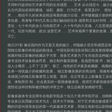
不同时代提供给艺术家不同的生存感受……艺术 从出现至今，媒介
从古代原始岩画到素描、油彩、摄影、行为艺术、装置及DV、 喷
术……相信不久的未来必然还有新的媒介出现，并伴随着媒介新的
变化着，再者每个时代又有让我们触动的生存 感受和文化针对性，
变化：七十年代的乡土与伤痕艺术；八十年代的大灵魂、八五思潮
一代、玩世与艳俗、政治 波普艺术……艺术有着两个要素的发展，
灭亡。
独立DV影 像在国内作为又新又老的媒介，伴随媒介语言和感受还
国独立影像仍有很远的路须走，中国实际情况告诉我们其发展很艰难
画廊对独立影像的收藏近乎为零，很多艺术家为了生存放弃这种媒
像专业技术设备租金昂贵，独立制作极其困难，造成恶性循 环，独立
业人士唾弃，上不了“正席”。第三，传统的艺术家及收藏家、画廊
在单一传统媒介的收藏和发展， 独立影像策展的非商业性，很难有
来就很少的独立影像展雪上加霜。第四，在正常意义上影像是工业
业、体制所控 制，社会真实的一面很难被体现，使得艺术家很难按
搅扰在这样控制和被控制的冲突之中，独立品格更加难能可贵。
影像多媒体专业近两年在电影学院及个别几个美术学院开设，但刚
专业多以实用媒介技术为主，技术大于体验，对于艺术观念敏感度
圈的仍是96浙美发起的第一代多媒体艺术家，而独立电影也以剧情
怀旧偏多，关注当下现实题材的独立影像仍未得到很好的发展，因