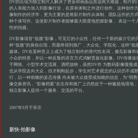
DV的出现为独立制片人解决了资金和画面品质这两大难题，制片的
的人有能力加入到影像行业，在原有体制之外进行创作。这种创作方
像制作的经济学，更为主要的是将影片制作从体制、团队运作的方
种个体写作。这使影片制作者能够最大限度地把握影像， 表达一个
性的拍摄。
DV影像谐音“低微”影像，可见它的小众性，任何一个新的媒介它的
种“低微”的身份出现，而最终得到推广，大众化、学院化，这样“低
媒体。DV在某种意义上成为了独立制作的替代性名词，傻瓜影像和
小众的特质，并以一种反叛的语言方式消解贵族化影像。DV传播途
于网络、小型学术交流展、酒吧放映，虽然DV作 为数码影像慢慢
也从学院走向大众，但才刚刚起步，学生对艺术观念的认识仍不成
行，以一种前瞻的姿态传播 尚未被大众接受或知晓的信息，为“弱势
像交换资讯，“影像档案”在生存和推广上仍然处于一种尴尬地境地
独立影像人提供一个服务、交流的平台。
2007年9月于宋庄
新快·拍影像