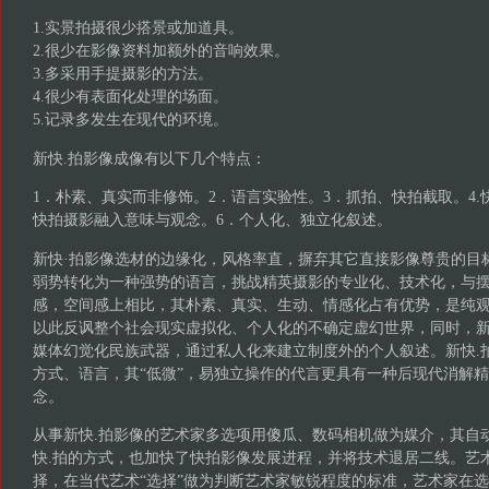
1.实景拍摄很少搭景或加道具。
2.很少在影像资料加额外的音响效果。
3.多采用手提摄影的方法。
4.很少有表面化处理的场面。
5.记录多发生在现代的环境。
新快.拍影像成像有以下几个特点：
1．朴素、真实而非修饰。2．语言实验性。3．抓拍、快拍截取。4.
快拍摄影融入意味与观念。6．个人化、独立化叙述。
新快·拍影像选材的边缘化，风格率直，摒弃其它直接影像尊贵的目
弱势转化为一种强势的语言，挑战精英摄影的专业化、技术化，与
感，空间感上相比，其朴素、真实、生动、情感化占有优势，是纯
以此反讽整个社会现实虚拟化、个人化的不确定虚幻世界，同时，新
媒体幻觉化民族武器，通过私人化来建立制度外的个人叙述。新快.
方式、语言，其“低微”，易独立操作的代言更具有一种后现代消解
念。
从事新快.拍影像的艺术家多选项用傻瓜、数码相机做为媒介，其自
快.拍的方式，也加快了快拍影像发展进程，并将技术退居二线。艺
择，在当代艺术“选择”做为判断艺术家敏锐程度的标准，艺术家在