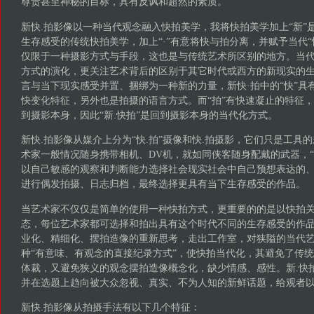
尊贵甚至神秘的目标，具有反讽和超然的素质。
新快.拍影像以一种当代观念融入快拍美学，我将快拍美学加上“新”
生存感受的传统快拍美学，加上“·”有意将快与拍分离，并赋予当代“
仅限于一种摄影方式与手段，这也是与传统艺术所区别的地方。当
方式的演化，更关注艺术背后的区别于其它时代或西方的新现实的生存
言与当下现实感受并置、捆绑为一种新的力量，新快·拍中的“快”具
快变化特征，另外也是拍摄的语言方式。而“拍”有快速凝止的特征
到摄影本身，因此“新.快拍”是回到摄影本身的当代化方式。
新快.拍影像从媒介上分为“快.拍”摄像和快.拍摄影，它们只是工具的
术家一般情况随身携带相机、DV机，就如同侠客随身配戴的武器，“
以自己敏感的观察和判断能力选择社会现实社会中自己预想表达的
进行偶发拍摄、日志归档，最终选择更具有当下生存感受的作品。
当艺术家不仅仅是简单的使用一种快拍方式，更重要的的是以快拍
态，每位艺术家都可选择和拍出具有这个时代不同的生存感受的作品
业化、精细化、摆拍造像的重新思考，走出工作室，对狭隘的当代
种“有意味、有观念的直接纪录方式”，使快拍当代化，其避免了传
体裁，又避免狭义的观念摆拍造像概念化，缺少情感、感性。新.快
并在选题上趋向被大众忽视、真实、不为人知的新鲜话题，给观者
新快.拍影像从拍摄手法有以下几个特征：