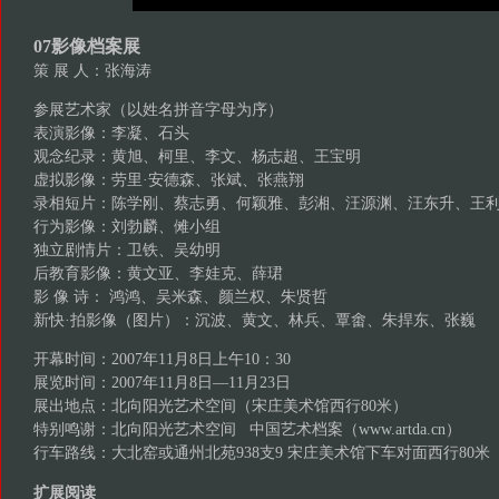
07影像档案展
策 展 人：张海涛
参展艺术家（以姓名拼音字母为序）
表演影像：李凝、石头
观念纪录：黄旭、柯里、李文、杨志超、王宝明
虚拟影像：劳里·安德森、张斌、张燕翔
录相短片：陈学刚、蔡志勇、何颖雅、彭湘、汪源渊、汪东升、王
行为影像：刘勃麟、傩小组
独立剧情片：卫铁、吴幼明
后教育影像：黄文亚、李娃克、薛珺
影 像 诗： 鸿鸿、吴米森、颜兰权、朱贤哲
新快·拍影像（图片）：沉波、黄文、林兵、覃畬、朱捍东、张巍
开幕时间：2007年11月8日上午10：30
展览时间：2007年11月8日—11月23日
展出地点：北向阳光艺术空间（宋庄美术馆西行80米）
特别鸣谢：北向阳光艺术空间 中国艺术档案（
www.artda.cn
）
行车路线：大北窑或通州北苑938支9 宋庄美术馆下车对面西行80米
扩展阅读