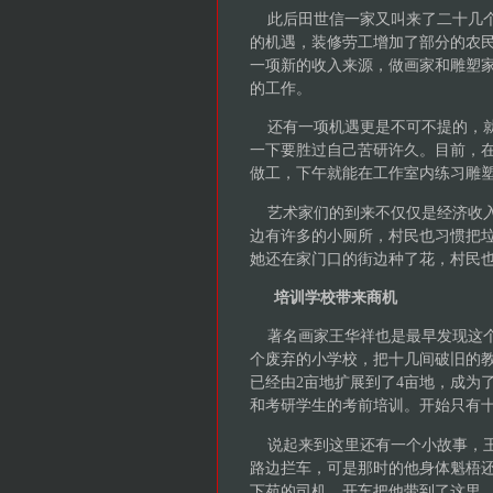
此后田世信一家又叫来了二十几个
的机遇，装修劳工增加了部分的农
一项新的收入来源，做画家和雕塑家
的工作。
还有一项机遇更是不可不提的，就
一下要胜过自己苦研许久。目前，
做工，下午就能在工作室内练习雕
艺术家们的到来不仅仅是经济收入
边有许多的小厕所，村民也习惯把
她还在家门口的街边种了花，村民
培训学校带来商机
著名画家王华祥也是最早发现这个燕
个废弃的小学校，把十几间破旧的
已经由2亩地扩展到了4亩地，成为了
和考研学生的考前培训。开始只有十
说起来到这里还有一个小故事，王
路边拦车，可是那时的他身体魁梧
下苑的司机，开车把他带到了这里