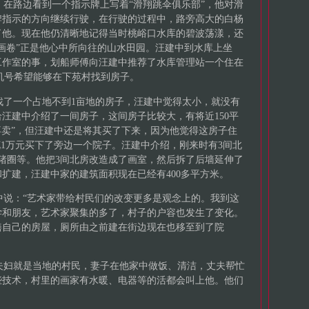
，在路边看到一个指示牌上写着“滑翔跳伞俱乐部”，他对滑
牌指示的方向继续行驶，在行驶的过程中，路旁高大的白杨
了他。现在他仍清晰地记得当时桃峪口水库的碧波荡漾，还
画卷”正是他心中所向往的山水田园。汪建中到水库上坐
工作室的事，划船师傅向汪建中推荐了水库管理站一个住在
机号希望能够在下苑村找到房子。
了一个占地不到1亩地的房子，汪建中觉得太小，就没有
给汪建中介绍了一间房子，这间房子比较大，有将近150平
不卖”，但汪建中还是将其买了下来，因为他觉得这房子住
花1万元买下了旁边一个院子。汪建中介绍，刚来时有3间北
猪圈等。他把3间北房改造成了画室，然后拆了后墙延伸了
扩建，汪建中家的建筑面积现在已经有400多平方米。
说：“艺术家带给村民们的改变更多是观念上的。我到这
学和朋友，艺术家聚集的多了，村子的户容也发生了变化。
缮自己的房屋，厕所由之前建在街边现在也移至到了院
妇就是当地的村民，妻子在他家中做饭、清洁，丈夫帮忙
些技术，村里的画家有水暖、电器等的活都会叫上他。他们