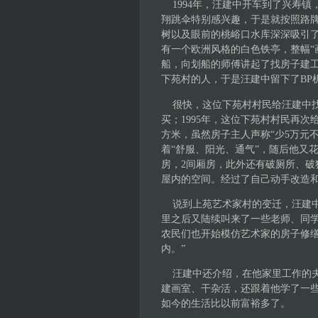
1994年，汪建中开车到了兴寿镇
翔跳伞特别感兴趣，于是就按照路
树以及眼前的桃峪口水库深深吸引
有一个欧洲风格的白色铁亭，整幅“
船，向划船的师傅讲起了找房子建
下苑村的人，于是汪建中留下了BP
很快，这位下苑村村民给汪建中找
买；1995年，这位下苑村村民再次
方米，虽然房子主人声称“少5万元
着“舒服、阳光、通气”，随后他又
房，2间厢房，此外还有破厕所、破
屋内的空间。经过了自己动手改造和
说到上苑艺术家村的变迁，汪建中
里之后又陆续叫来了一些老师、同
农民们也开始模仿艺术家的房子修
内。”
汪建中还介绍，在他家里工作的夫
建画室、干杂活，还跟着他学了一
如今的生活比以前富裕多了。