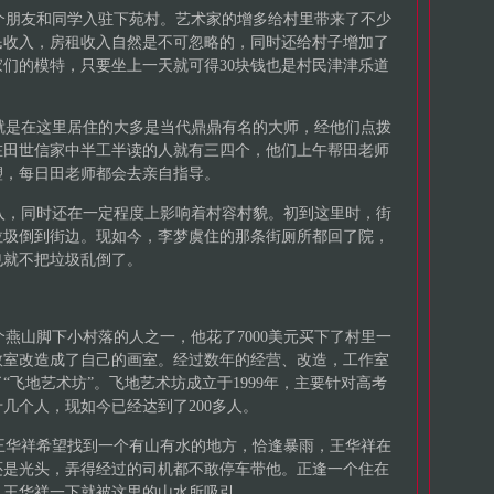
朋友和同学入驻下苑村。艺术家的增多给村里带来了不少
民收入，房租收入自然是不可忽略的，同时还给村子增加了
们的模特，只要坐上一天就可得30块钱也是村民津津乐道
是在这里居住的大多是当代鼎鼎有名的大师，经他们点拨
在田世信家中半工半读的人就有三四个，他们上午帮田老师
塑，每日田老师都会去亲自指导。
，同时还在一定程度上影响着村容村貌。初到这里时，街
垃圾倒到街边。现如今，李梦虞住的那条街厕所都回了院，
也就不把垃圾乱倒了。
山脚下小村落的人之一，他花了7000美元买下了村里一
教室改造成了自己的画室。经过数年的经营、改造，工作室
“飞地艺术坊”。飞地艺术坊成立于1999年，主要针对高考
几个人，现如今已经达到了200多人。
华祥希望找到一个有山有水的地方，恰逢暴雨，王华祥在
还是光头，弄得经过的司机都不敢停车带他。正逢一个住在
，王华祥一下就被这里的山水所吸引。