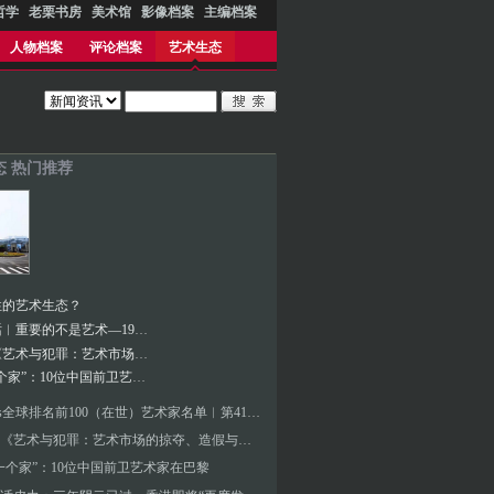
哲学
老栗书房
美术馆
影像档案
主编档案
人物档案
评论档案
艺术生态
态 热门推荐
性的艺术生态？
柏林对话︱重要的不是艺术—1980年代以来的中国当代艺术
新书︱《艺术与犯罪：艺术市场的掠夺、造假与诈骗》
“我有一个家”：10位中国前卫艺术家在巴黎
Artfacts全球排名前100（在世）艺术家名单︱第41至第57名
新书︱《艺术与犯罪：艺术市场的掠夺、造假与诈骗》
一个家”：10位中国前卫艺术家在巴黎