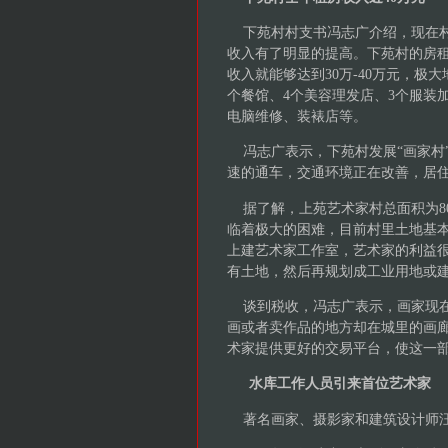
下苑村村支书冯志广介绍，现在村
收入有了明显的提高。下苑村的房租大
收入就能够达到30万-40万元，极
个餐馆、4个美容理发店、3个服装
电脑维修、装裱店等。
冯志广表示，下苑村发展“画家村
速的通车，交通环境正在改善，居
据了解，上苑艺术家村总面积为800
临着极大的困难，目前村里土地基
上建艺术家工作室，艺术家的利益
有土地，然后再规划成工业用地或
谈到税收，冯志广表示，画家现在
画或者卖作品的地方却在城里的画
术家提供更好的交易平台，使这一
水库工作人员引来首位艺术家
著名画家、摄影家和建筑设计师汪