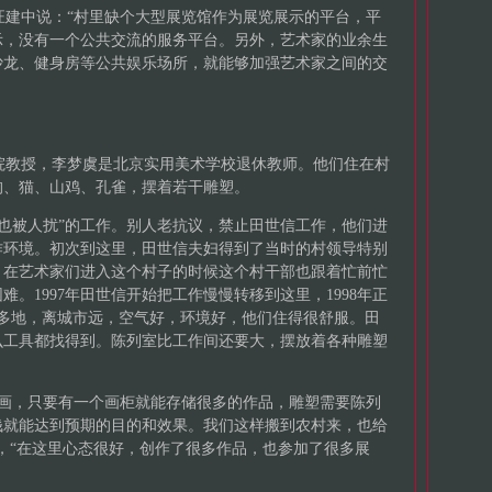
建中说：“村里缺个大型展览馆作为展览展示的平台，平
示，没有一个公共交流的服务平台。另外，艺术家的业余生
沙龙、健身房等公共娱乐场所，就能够加强艺术家之间的交
教授，李梦虞是北京实用美术学校退休教师。他们住在村
狗、猫、山鸡、孔雀，摆着若干雕塑。
也被人扰”的工作。别人老抗议，禁止田世信工作，他们进
作环境。初次到这里，田世信夫妇得到了当时的村领导特别
。在艺术家们进入这个村子的时候这个村干部也跟着忙前忙
。1997年田世信开始把工作慢慢转移到这里，1998年正
亩多地，离城市远，空气好，环境好，他们住得很舒服。田
么工具都找得到。陈列室比工作间还要大，摆放着各种雕塑
画，只要有一个画柜就能存储很多的作品，雕塑需要陈列
钱就能达到预期的目的和效果。我们这样搬到农村来，也给
，“在这里心态很好，创作了很多作品，也参加了很多展