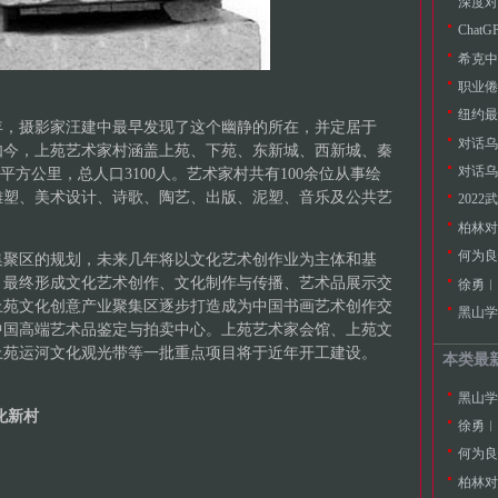
希克中
职业倦
纽约最
5年，摄影家汪建中最早发现了这个幽静的所在，并定居于
如今，上苑艺术家村涵盖上苑、下苑、东新城、西新城、秦
平方公里，总人口3100人。艺术家村共有100余位从事绘
雕塑、美术设计、诗歌、陶艺、出版、泥塑、音乐及公共艺
202
何为良
集聚区的规划，未来几年将以文化艺术创作业为主体和基
，最终形成文化艺术创作、文化制作与传播、艺术品展示交
徐勇︱
上苑文化创意产业聚集区逐步打造成为中国书画艺术创作交
黑山学
中国高端艺术品鉴定与拍卖中心。上苑艺术家会馆、上苑文
上苑运河文化观光带等一批重点项目将于近年开工建设。
本类最
黑山学
化新村
徐勇︱
何为良