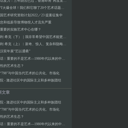
深度对话皮力：三年阴云已过，香港即将“再度发力”
ChatGPT火爆全球！我们和它聊了20个艺术话题……
国艺术研究资助计划2022／23 提案征集中
怠和低薪导致博物馆人才流失严重
重要的实验艺术中心在哪？
对话乌利·希克（下）｜我非常希望中国艺术能更多地进入主流
对话乌利·希克（上）︱新奇、惊人、复杂和隐晦是我收藏的标准
2武汉双年展“艺以通衢”
柏林对话︱重要的不是艺术—1980年代以来的中国当代艺术
性的艺术生态？
“798”与中国当代艺术的公共化、市场化
院 - 激进社区中的国际主义和多种族团结
新文章
院 - 激进社区中的国际主义和多种族团结
“798”与中国当代艺术的公共化、市场化
性的艺术生态？
柏林对话︱重要的不是艺术—1980年代以来的中国当代艺术