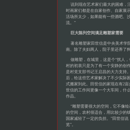
说到现在艺术家们最大的困难，汪
时画家们都是在自家创作、自家展
活场所太少，如果能有一些酒吧、
流。”
巨大陈列空间满足雕塑家需要
著名雕塑家田世信是中央美术学院
南。除了夫妇两人，院子里还养了
做雕塑，在城里，这是个“扰人，
村的初衷只是为了有一个安静的创
是村党支部书记王启昌的大力支持
后，给这些艺术家解决了不少实际困难
式搬家到此。田世信的家现在有2
世信的工作间更像一个大车间，什
作品。
“雕塑需要很大的空间，它不像绘
的空间，农村很适合，用比较少的
国家减轻了一定的负担。”田世信说
览”。