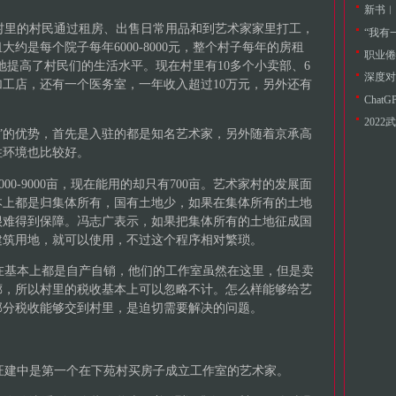
里的村民通过租房、出售日常用品和到艺术家家里打工，
“我有
约是每个院子每年6000-8000元，整个村子每年的房租
职业倦
大地提高了村民们的生活水平。现在村里有10多个小卖部、6
加工店，还有一个医务室，一年收入超过10万元，另外还有
202
”的优势，首先是入驻的都是知名艺术家，另外随着京承高
住环境也比较好。
0-9000亩，现在能用的却只有700亩。艺术家村的发展面
本上都是归集体所有，国有土地少，如果在集体所有的土地
很难得到保障。冯志广表示，如果把集体所有的土地征成国
建筑用地，就可以使用，不过这个程序相对繁琐。
基本上都是自产自销，他们的工作室虽然在这里，但是卖
廊，所以村里的税收基本上可以忽略不计。怎么样能够给艺
部分税收能够交到村里，是迫切需要解决的问题。
建中是第一个在下苑村买房子成立工作室的艺术家。