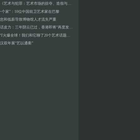
新书︱《艺术与犯罪：艺术市场的掠夺、造假与诈骗》
一个家”：10位中国前卫艺术家在巴黎
怠和低薪导致博物馆人才流失严重
深度对话皮力：三年阴云已过，香港即将“再度发力”
ChatGPT火爆全球！我们和它聊了20个艺术话题……
2武汉双年展“艺以通衢”