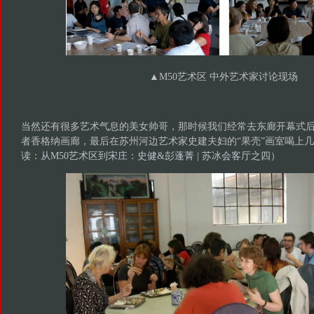
▲
M50艺术区 中外艺术家讨论现场
当然还有很多艺术气息的美女帅哥，那时候我们经常去东廊开幕式后
者香格纳画廊，最后在苏州河边艺术家史建夫妇的“果壳”画室喝上
读：
从M50艺术区到宋庄：史健&彭蓬菁 | 苏冰会客厅之四
）