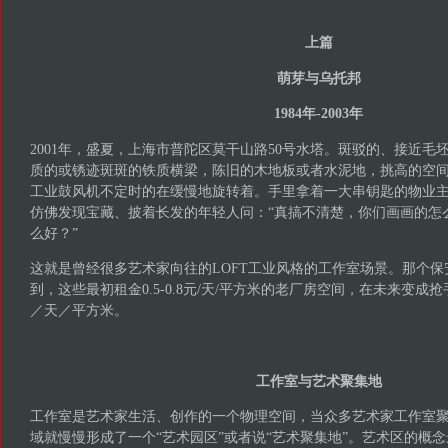
上篇
萌芽与乌托邦
1984年-2003年
2001年，盛夏，上海市普陀区莫干山路50号水塔。斑驳的、接近毛
质的或锈迹斑斑的铁质横梁，陈旧的木地板或者水泥地，挑高的空
工业鼓风机不定时的在缓慢地旋转着。手里拿着一大串钥匙的物业
仿佛发现宝藏、披着长发的年轻人问：“真搞不清楚，你们画画的怎
么好？”
这就是曾经很多艺术家向往的LOFT工业风格的工作室场景。那个
到，这些最初租金0.5-0.8元/天/平方米的老厂房空间，在未来变成
／天／平方米。
工作室与艺术聚集地
工作室是艺术家生活、创作的一个物理空间，当众多艺术家工作室
域就慢慢形成了一个“艺术园区”或者说“艺术聚集地”。艺术区的概