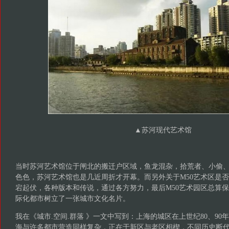
▲
苏河现代艺术馆
当时苏河艺术馆位于闸北的搬迁户区域，鱼龙混杂，拾荒者、小偷
色色，苏河艺术馆也是几近周折才开幕。而另外关于M50艺术区是
宕起伏，各种版本和传说，通过各方努力，最后M50艺术园区总算
际化都市树立了一张城市文化名片。
我在《城市.空间.群落 》一文中写到：上海的城区在上世纪80、9
海与许多都市营造同样复杂，正在于新区与老区相楔，不同历史断