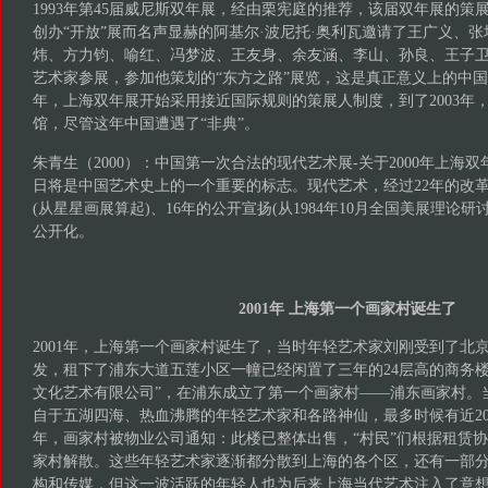
1993年第45届威尼斯双年展，经由栗宪庭的推荐，该届双年展的策
创办“开放”展而名声显赫的阿基尔·波尼托·奥利瓦邀请了王广义、
炜、方力钧、喻红、冯梦波、王友身、余友涵、李山、孙良、王子卫
艺术家参展，参加他策划的“东方之路”展览，这是真正意义上的中国当
年，上海双年展开始采用接近国际规则的策展人制度，到了2003年
馆，尽管这年中国遭遇了“非典”。
朱青生（2000）：中国第一次合法的现代艺术展-关于2000年上海双年
日将是中国艺术史上的一个重要的标志。现代艺术，经过22年的改革
(从星星画展算起)、16年的公开宣扬(从1984年10月全国美展理论
公开化。
2001年 上海第一个画家村诞生了
2001年，上海第一个画家村诞生了，当时年轻艺术家刘刚受到了北京
发，租下了浦东大道五莲小区一幢已经闲置了三年的24层高的商务楼
文化艺术有限公司”，在浦东成立了第一个画家村——浦东画家村。
自于五湖四海、热血沸腾的年轻艺术家和各路神仙，最多时候有近200多
年，画家村被物业公司通知：此楼已整体出售，“村民”们根据租赁协议
家村解散。这些年轻艺术家逐渐都分散到上海的各个区，还有一部
构和传媒，但这一波活跃的年轻人也为后来上海当代艺术注入了意