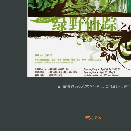
▲
威海路696艺术区告别展览“绿野仙踪”
—— 未完待续 ——