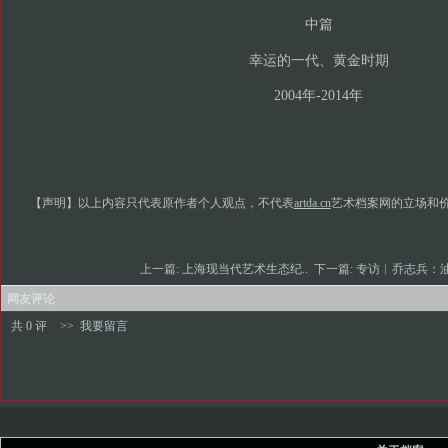
中篇
幸运的一代、黄金时期
2004年-2014年
【声明】以上内容只代表原作者个人观点，不代表
artda.cn
艺术档案网的立场和
上一篇:
上海现当代艺术生态纪..
下一篇:
专访︱乔志兵：油
网友评论
共 0 评
>>
我要留言