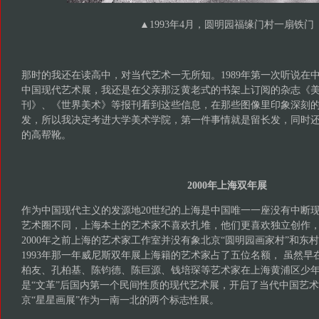
▲
1993年4月，圆明园福缘门村一扇铁门
那时的我还在读高中，对当代艺术一无所知。1989年第一次听说在
中国现代艺术展，我还是在父亲那泛黄老式的书架上订阅的杂志《
刊》、《世界美术》等报刊看到这些信息，在那些图像里印象深刻
发，所以我决定考进大学美术学院，第一件事情就是留长发，同时
的高帮靴。
2000年上海双年展
作为中国现代主义的发源地20世纪的上海是中国唯一一座没有中断
艺术圈不同，上海本土的艺术家不喜欢扎堆，他们更喜欢独立创作
2000年之前上海的艺术家工作室并没有象北京“圆明园画家村”和东
1993年那一年威尼斯双年展上海籍的艺术家占了五位名额， 虽然早在
柏友、孔柏基、陈钧德、陈巨源、钱培琛等艺术家在上海黄浦区少年
是“文革”后国内第一个民间性质的现代艺术展，开启了当代中国艺
京“星星画展”作为一南一北的两个标志性展。