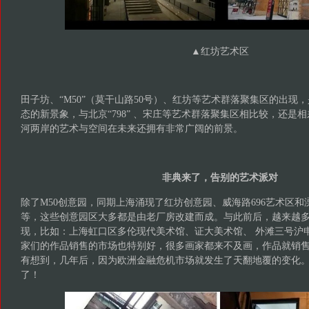
▲
‍‍红坊艺术区
田子坊、“M50”（莫干山路50号）、红坊等艺术群落聚集区的出现
态的新景象，与北京“798” 、宋庄等艺术群落聚集区相比较，还是
河两岸的艺术与空间在未来还拥有非常广阔的前景。
非典来了，告别的艺术派对
除了M50创意园，同期上海涌现了红坊创意园、威海路696艺术区和
等，这些创意园区大多都是由老厂房改建而成。与此前后，越来越
现，比如：上海虹口区多伦现代美术馆、证大美术馆、 外滩三号沪申
家们的作品销售的市场也特别好，很多画家都来不及画，作品就销
有想到，几年后，因为欧洲金融危机市场就发生了天翻地覆的变化
了！