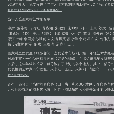
2019年夏天，我专程去了当年艺术村长刘刚的工作室，对他做了专
画家村“始作俑者”刘刚，追忆似水年华）
当年入驻画家村艺术家名单:
史建 彭蓬菁 宁佐弘 艾应栩 朱永红 朱神刚 刘非 土风 刘斌 贾
张旭波 刘竣 王昆 吕晓文 潘海 赵春 林中江 蔡红 周云侠 张文华
恩江 韩峰 李国芳 苏胜前 朱文清 顾亮 蔡小华 余威 霍广成 刘伟光
梅 冯贵林 周军 胡杰 王瑞浩 孟晓为……
画家村里面发生了很多趣闻，当代艺术市场刚开始，年轻艺术家经
村地下室的一个做画框卖画布和装裱的师傅，在那短短几年发财赚
以后，这些年轻艺术家，就分散在了上海的各个地方。其中一部分
代表性的艺术家有宁佐弘、朱永红、王昆、朱神刚、胡杰等......
（
相
术边缘的旁观者
）
还有一部分去了当时的泰康路（田子坊）和M50艺术区，泰康路当
几位比较有名的海派艺术家，同期上海M50艺术区也开始被不少媒