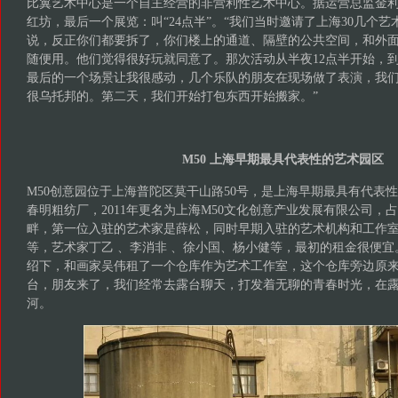
比翼艺术中心是一个自主经营的非营利性艺术中心。据运营总监金利萍（
红坊，最后一个展览：叫“24点半”。“我们当时邀请了上海30几个
说，反正你们都要拆了，你们楼上的通道、隔壁的公共空间，和外
随便用。他们觉得很好玩就同意了。那次活动从半夜12点半开始，
最后的一个场景让我很感动，几个乐队的朋友在现场做了表演，我
很乌托邦的。第二天，我们开始打包东西开始搬家。”
M50 上海早期最具代表性的艺术园区
M50创意园位于上海普陀区莫干山路50号，是上海早期最具有代表
春明粗纺厂，2011年更名为上海M50文化创意产业发展有限公司，
畔，第一位入驻的艺术家是薛松，同时早期入驻的艺术机构和工作
等，艺术家丁乙 、李消非 、徐小国、杨小健等，最初的租金很便宜。
绍下，和画家吴伟租了一个仓库作为艺术工作室，这个仓库旁边原
台，朋友来了，我们经常去露台聊天，打发着无聊的青春时光，在
河。