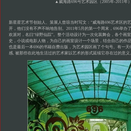
▲
威海路696号艺术园区（2005年-2011年
新星星艺术节创始人、策展人曾琼当时写文：“威海路696艺术区的
开，他们没有不声不响地告别。2011年5月的第一个周末，696举
欢派对，名曰“绿野仙踪”。整个活动设计为一次化装舞会，各个画
史，小说或电影人物，为自己的画室设计一个场景，结合自己的作
也是最后一本696的书籍自费出版，为艺术园区画了个句号。有一天6
感, 被那些在此地生活过的艺术家以艺术的形式延续它存在过的意义