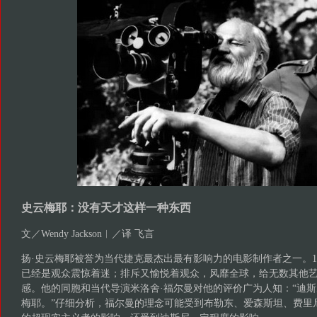
史云梅耶：没有天才这样一种东西
文／Wendy Jackson︱／译 飞言
扬·史云梅耶被誉为当代捷克最杰出最有影响力的电影制作者之一。1
已经是观众震惊着迷；排斥又愉悦着观众，风靡全球，给无数其他
感。他的同胞和当代导演米洛舍·福尔曼对他的评价广为人知：“迪斯
梅耶。”仔细分析，福尔曼的理念可能受到布勒东、爱森斯坦、费里