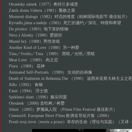
Otrantsky zámek（1977）奥特兰多城堡
Zánik domu Usheru（1981）颓败之屋
Moznosti dialogu（1982）对话的维度（柏林国际电影节 最佳短片）
Kyvadlo,jáma a nadeje（1983）死亡的邀约／深坑、钟摆和希望
Do pivnice（1983）地下室的怪物
Neco z Alenky（1988）爱丽丝
Muzné hry（1988）男性游戏
Another Kind of Love（1988）另一种爱
Tma／Svetlo／Tma （1989） 黑暗／光明／黑暗
Meat Love （1989） 肉之恋
Flora （1989） 花神
Animated Self-Portraits （1989） 生动的自画像
Death of Stalinism in Bohemia,The （1990） 波西米亚斯大林主义之
Jídlo（1992） 食物
Faust（1994） 浮士德
Spiklenci slasti（1996）极乐同盟
Otesánek （2000) 贪吃树／树婴
Sílení （2005）梦魇疯人院 （Pilsen Film Festival 最佳影片）
Cinema16: European Short Films 欧洲名导短片集（2006）
Prezít svuj zivot（teorie a praxe）幸存的生命（理论与实践）（