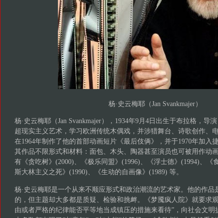
杨·史云梅耶（Jan Svankmajer）
杨·史云梅耶（Jan Svankmajer），1934年9月4日出生于布拉格
超现实主义艺术，学习欧洲传统木偶戏，并涉猎舞台、诗歌创作、
在1964年制作了他的首部动画短片《最后伎俩》，并于1970年加
其作品不限形式和材料：面包、木头、陶器甚至演员也可被用作动
有《贪吃树》(2000)、《极乐同盟》(1996)、《浮士德》(1994)、《
斯大林主义之死》(1990)、《生动的自画像》(1989) 等。
杨·史云梅耶是一个从来不顺应形式和政治潮流的艺术家。他的作品
的，但主题却大多都是质疑、检验和挑衅。《梦魇疯人院》就要求观
由或者严格的纪律能否平等地当成镇压的措施来看待”，向社会文明