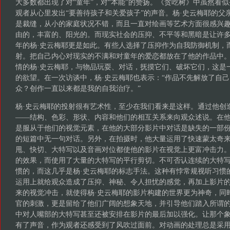
大多数都出现了对“童年”，对“本能”的赞扬。《贪吃树》中虽然看
观者从心里发出“要善待孩子和关爱孩子”的声音。杨·史云梅耶的父
是裁缝，从小的家庭状况不错，而且一直对绘画等艺术方面很感兴
由的，丰富的、阳光的。而现实社会的压抑、不平等和黑暗是让许
年的杨·史云梅耶更是如此。有些人选择了压抑作为自我防御机制，
射。把自己内心对现实的不满和对童年的爱恋都放在了他的作品中
情的杨·史云梅耶，与物品玩耍、对话，抚摸它们、破坏它们，这是
的欲望。在一次访谈中，杨·史云梅耶也表示：“作品不先解放了自
众？创作一直以来都是我的自我治疗。”
杨·史云梅耶的投射很有艺术性，至少在我们看来是这样。通过他创
——结构、色彩、形状、内容和他们的相互关系来向观众述说。在
是服从于他们的视觉元素，在他的大部分影片中对话是缺失的一部
的短篇中无一句对话。另外，在拍摄时，他大量运用了快速蒙太奇
甩、快切、大特写以及音画对位都使他的影片在视觉上更富冲击力
的效果，而使用了大量的大特写的平行剪切。不可否认连续的大特
惯的，而这几乎是杨·史云梅耶的标志手法。这种有悖常规视听习惯
运用上就给观众造成了压抑、神秘、令人担忧的感觉，再加上影片
来的视觉冲击，就使得杨·史云梅耶的影片构建的世界更为神奇，同
官的刺激，更是留给了他们广阔的想象天地，并引导他们踏入所谓
中对人嘴部的大特写甚至还被安排在影片的最后加以强化。让那个象
有了声音，作为观者还感受到了风吹过面前。对动画的处理总是采