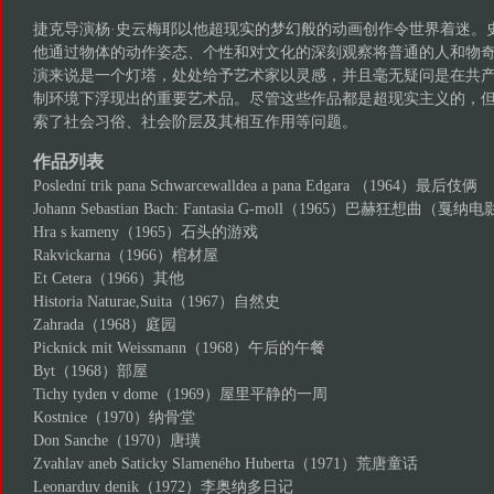
捷克导演杨·史云梅耶以他超现实的梦幻般的动画创作令世界着迷。
他通过物体的动作姿态、个性和对文化的深刻观察将普通的人和物
演来说是一个灯塔，处处给予艺术家以灵感，并且毫无疑问是在共
制环境下浮现出的重要艺术品。尽管这些作品都是超现实主义的，
索了社会习俗、社会阶层及其相互作用等问题。
作品列表
Poslední trik pana Schwarcewalldea a pana Edgara （1964）最后伎俩
Johann Sebastian Bach: Fantasia G-moll（1965）巴赫狂想曲（
Hra s kameny（1965）石头的游戏
Rakvickarna（1966）棺材屋
Et Cetera（1966）其他
Historia Naturae,Suita（1967）自然史
Zahrada（1968）庭园
Picknick mit Weissmann（1968）午后的午餐
Byt（1968）部屋
Tichy tyden v dome（1969）屋里平静的一周
Kostnice（1970）纳骨堂
Don Sanche（1970）唐璜
Zvahlav aneb Saticky Slameného Huberta（1971）荒唐童话
Leonarduv denik（1972）李奥纳多日记