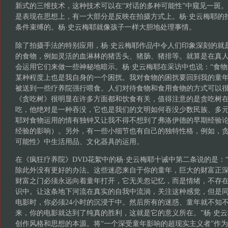
新式的三维技术，这种技术可以在“对话的多种可能性”中窥见一斑
是表现在思想上，有一大部分是反映在拍摄方式上。杨·史云梅耶的
条件束缚的。杨·史云梅耶就像孩子一样大胆地处理事情。
除了拍摄手法的特别应用，杨·史云梅耶作品中令人们印象深刻的就
的食物，例如灵活的血淋林的猪舌头、猪肠、猪排等。就算是在真人
会运用它们来做一些神秘地暗示。杨·史云梅耶在采访中也说：“食
某种程度上也是我自身的一个困扰。我对食物的困扰要回到我的童
被送到一些疗养院强行喂食。人们对待食物和食用食物的方式可以
《贪吃树》很明显在许多方面都和饮食有关，值得注意的是贪吃树
吃，他绝对是一种吞没，它也是我们的文明如何吞没少数民族、多元
耶对食物运用的情有独钟又让我不得不想到了弗洛伊德的早期经验
经验的影响）。另外，有一些小细节也有自己的独特性格，例如，
可能性》中生活用品、文化器具的运用。
在《疯狂疗养院》DVD花絮中的杨·史云梅耶十诫中第二条说的是：
除此外没有更好的办法。这些迷恋来自于你的童年，巨大的财富正
财富之门必须永远向着童年打开，它无关忽记忆，而是情绪，不存
识中。让这条地下河流在真实的自我中流淌，关注这种感觉，但是
电影时，你必须24小时的沉浸于中。然后所有的迷惑、童年就不知
来，你的电影就达到了纯真的胜利，这就是它的意义所在。”杨·史
创作风格和思想的本源。将“一个深受童年影响的超现实主义者”作