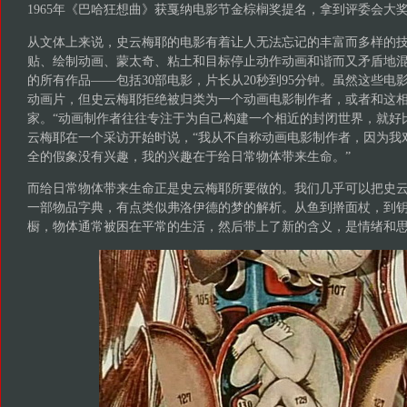
1965年《巴哈狂想曲》获戛纳电影节金棕榈奖提名，拿到评委会大
从文体上来说，史云梅耶的电影有着让人无法忘记的丰富而多样的
贴、绘制动画、蒙太奇、粘土和目标停止动作动画和谐而又矛盾地
的所有作品——包括30部电影，片长从20秒到95分钟。虽然这些电
动画片，但史云梅耶拒绝被归类为一个动画电影制作者，或者和这
家。“动画制作者往往专注于为自己构建一个相近的封闭世界，就好
云梅耶在一个采访开始时说，“我从不自称动画电影制作者，因为我
全的假象没有兴趣，我的兴趣在于给日常物体带来生命。”
而给日常物体带来生命正是史云梅耶所要做的。我们几乎可以把史
一部物品字典，有点类似弗洛伊德的梦的解析。从鱼到擀面杖，到
橱，物体通常被困在平常的生活，然后带上了新的含义，是情绪和