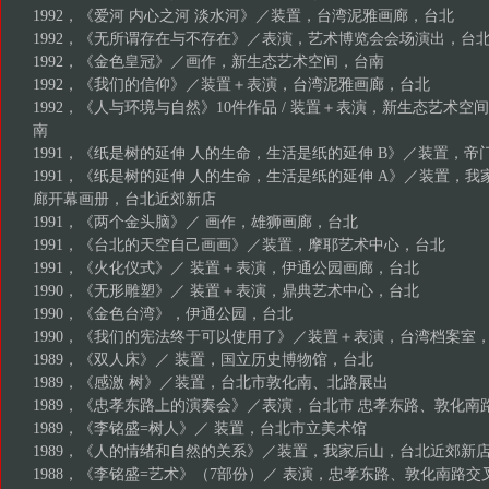
1992，《爱河 内心之河 淡水河》／装置，台湾泥雅画廊，台北
1992，《无所谓存在与不存在》／表演，艺术博览会会场演出，台
1992，《金色皇冠》／画作，新生态艺术空间，台南
1992，《我们的信仰》／装置＋表演，台湾泥雅画廊，台北
1992，《人与环境与自然》10件作品 / 装置＋表演，新生态艺术
南
1991，《纸是树的延伸 人的生命，生活是纸的延伸 B》／装置，
1991，《纸是树的延伸 人的生命，生活是纸的延伸 A》／装置，
廊开幕画册，台北近郊新店
1991，《两个金头脑》／ 画作，雄狮画廊，台北
1991，《台北的天空自己画画》／装置，摩耶艺术中心，台北
1991，《火化仪式》／ 装置＋表演，伊通公园画廊，台北
1990，《无形雕塑》／ 装置＋表演，鼎典艺术中心，台北
1990，《金色台湾》，伊通公园，台北
1990，《我们的宪法终于可以使用了》／装置＋表演，台湾档案室
1989，《双人床》／ 装置，国立历史博物馆，台北
1989，《感激 树》／装置，台北市敦化南、北路展出
1989，《忠孝东路上的演奏会》／表演，台北市 忠孝东路、敦化南
1989，《李铭盛=树人》／ 装置，台北市立美术馆
1989，《人的情绪和自然的关系》／装置，我家后山，台北近郊新
1988，《李铭盛=艺术》（7部份）／ 表演，忠孝东路、敦化南路