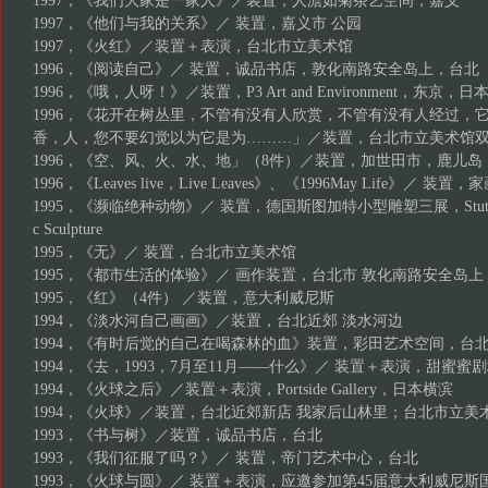
1997，《我们大家是一家人》／装置，人澹如菊茶艺空间，嘉义
1997，《他们与我的关系》／ 装置，嘉义市 公园
1997，《火红》／装置＋表演，台北市立美术馆
1996，《阅读自己》／ 装置，诚品书店，敦化南路安全岛上，台北
1996，《哦，人呀！》／装置，P3 Art and Environment，东
1996，《花开在树丛里，不管有没有人欣赏，不管有没有人经过，
香，人，您不要幻觉以为它是为………」／装置，台北市立美术馆
1996，《空、风、火、水、地」（8件）／装置，加世田市，鹿儿岛
1996，《Leaves live，Live Leaves》、《1996May Life》／ 装
1995，《濒临绝种动物》／ 装置，德国斯图加特小型雕塑三展，Stuttgart Trien
c Sculpture
1995，《无》／ 装置，台北市立美术馆
1995，《都市生活的体验》／ 画作装置，台北市 敦化南路安全岛上
1995，《红》（4件） ／装置，意大利威尼斯
1994，《淡水河自己画画》／装置，台北近郊 淡水河边
1994，《有时后觉的自己在喝森林的血》装置，彩田艺术空间，台
1994，《去，1993，7月至11月——什么》／ 装置＋表演，甜蜜蜜
1994，《火球之后》／装置＋表演，Portside Gallery，日本横滨
1994，《火球》／装置，台北近郊新店 我家后山林里；台北市立
1993，《书与树》／装置，诚品书店，台北
1993，《我们征服了吗？》／ 装置，帝门艺术中心，台北
1993，《火球与圆》／ 装置＋表演，应邀参加第45届意大利威尼