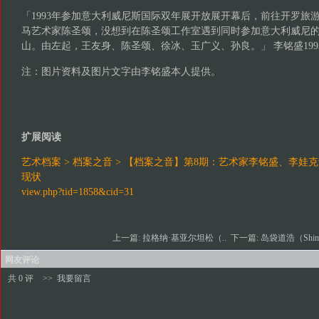
「1993年参加意大利威尼斯国际双年展开放展开幕后，前往开罗旅
马艺术家陈圣颂，没想到在陈圣颂工作室遇到同时参加意大利威尼
山。由左起，王友身、陈圣颂、徐冰、玉广义、孙良。」 李铭盛19
注：图片资料及图片文字由李铭盛本人提供。
扩展阅读
艺术档案 > 档案之音 > 【档案之音】第8期：艺术家李铭盛、李
现状
view.php?tid=1858&cid=31
上一篇:
拉格纳·基亚尔坦松（..
下一篇:
岛袋道浩（Shim
网友评论
共 0 评
>>
我要留言