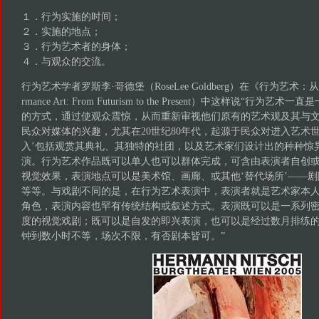
１．行为实施的时间；
２．实施的地点；
３．行为艺术者的身体；
４．与观众的交流。
行为艺术学者罗斯李·哥德堡（RoseLee Goldberg）在《行为艺术：
rmance Art: From Futurism to the Present）中这样说“行
的方式，通过使观众震惊，从而重新审视他们原有的艺术观及其与
民众对媒体的兴趣，尤其在20世纪80年代，起源于民众对进入艺术
入’包括观赏其典礼、其独特的社团，以及艺术家们设计出的种种惊
演。行为艺术作品既可以单人也可以群体完成，可含由表演者自创
视觉效果，表演地点可以是美术馆、画廊、或其他‘替代场所’——
等等。与戏剧不同的是，在行为艺术表演中，表演者就是艺术家本
角色，表演内容也罕有传统结构或叙述方式。表演既可以是一系列
度的视觉戏剧；既可以是自发的即兴表演，也可以是经过数月排练
钟到数小时不等，场次不限，有否剧本皆可。”