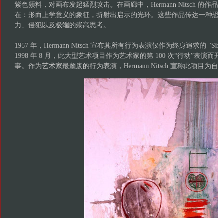
紫色颜料，对画布发起猛烈攻击。在画廊中，Hermann Nitsch 的作品 "S
在：形而上学意义的象征，折射出启示的光环。这些作品传达一种
力、侵犯以及极端的崇高思考。
1957 年，Hermann Nitsch 宣布其所有行为表演仅作为终身追求的 "Six
1998 年 8 月，此大型艺术项目作为艺术家的第 100 次“行动”表
事。作为艺术家最颓废的行为表演，Hermann Nitsch 宣称此项目