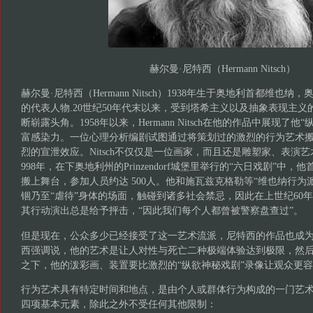
赫尔曼·尼特西（Hermann Nitsch）
赫尔曼·尼特西（Hermann Nitsch）1938年生于奥地利首都维也纳
的代表人物.20世纪50年代末以来，受到塔希主义以及抽象表现主
断崭露头角。1958年以来，Hermann Nitsch在他的作品中展现了
富感染力。一位心理分析编剧试图通过将策划过的激烈的行为艺术
烈的宣泄效应。Nitsch不仅仅是一位画家，而且还是雕塑家、表演
998年，在下奥地利州的Prinzendorf城堡里举行的“六日戏剧”中
搬上舞台，参加人员约达 500人。他和施瓦兹克格勒等“维也纳行为
锢乃至“虐待”身体的场面，触碰到诸多社会禁忌，因此在上世纪60
其行动演出总是给予抨击，“因此我们每个人都曾被警察盘查过”。
但是现在，公众多少已经接受了这一艺术流派，尼特西的作品也成
西强调说，他的艺术是让人对性与死亡二种极端体验达到极限，然
之下，他的泼彩画、装置要比激烈的“纵欲神秘戏剧”录像让观众更
行为艺术具有特定时间和地点，是由个人或群体行为构成的一门艺
四项基本元素，除此之外不受任何其他限制：