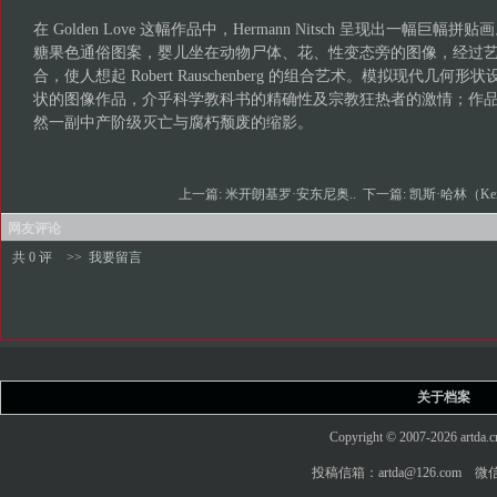
在 Golden Love 这幅作品中，Hermann Nitsch 呈现出一幅巨
糖果色通俗图案，婴儿坐在动物尸体、花、性变态旁的图像，经过
合，使人想起 Robert Rauschenberg 的组合艺术。模拟现代几何形状设计，
状的图像作品，介乎科学教科书的精确性及宗教狂热者的激情；作
然一副中产阶级灭亡与腐朽颓废的缩影。
上一篇:
米开朗基罗·安东尼奥..
下一篇:
凯斯·哈林（Keit
网友评论
共 0 评
>>
我要留言
关于档案
Copyright © 2007-2026 art
投稿信箱：artda@126.com 微信