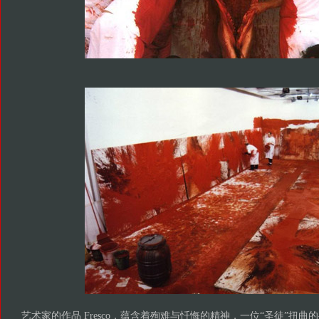
艺术家的作品 Fresco，蕴含着殉难与忏悔的精神，一位“圣徒”扭