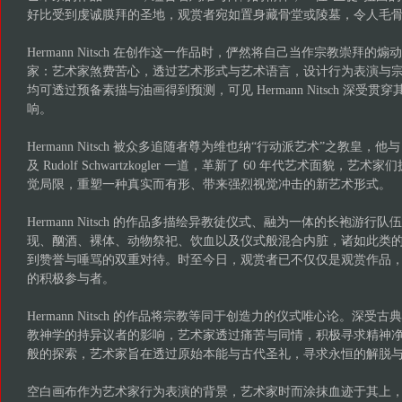
好比受到虔诚膜拜的圣地，观赏者宛如置身藏骨堂或陵墓，令人毛
Hermann Nitsch 在创作这一作品时，俨然将自己当作宗教崇拜
家：艺术家煞费苦心，透过艺术形式与艺术语言，设计行为表演与宗
均可透过预备素描与油画得到预测，可见 Hermann Nitsch 深受
响。
Hermann Nitsch 被众多追随者尊为维也纳“行动派艺术”之教皇，他与 Günte
及 Rudolf Schwartzkogler 一道，革新了 60 年代艺术面貌，
觉局限，重塑一种真实而有形、带来强烈视觉冲击的新艺术形式。
Hermann Nitsch 的作品多描绘异教徒仪式、融为一体的长袍游
现、酗酒、裸体、动物祭祀、饮血以及仪式般混合内脏，诸如此类
到赞誉与唾骂的双重对待。时至今日，观赏者已不仅仅是观赏作品
的积极参与者。
Hermann Nitsch 的作品将宗教等同于创造力的仪式唯心论。深
教神学的持异议者的影响，艺术家透过痛苦与同情，积极寻求精神
般的探索，艺术家旨在透过原始本能与古代圣礼，寻求永恒的解脱
空白画布作为艺术家行为表演的背景，艺术家时而涂抹血迹于其上