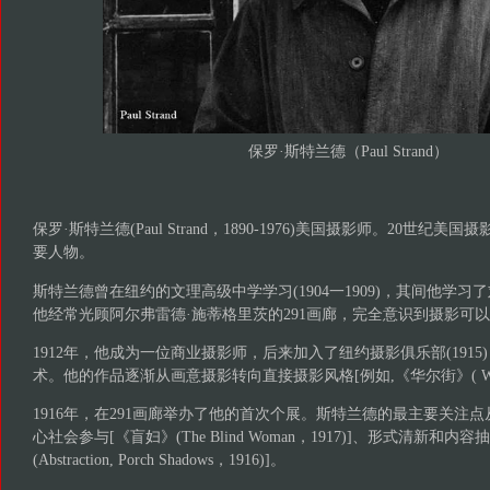
保罗·斯特兰德（Paul Strand）
保罗·斯特兰德(Paul Strand，1890-1976)美国摄影师。20世
要人物。
斯特兰德曾在纽约的文理高级中学学习(1904一1909)，其间他学习
他经常光顾阿尔弗雷德·施蒂格里茨的291画廊，完全意识到摄影可
1912年，他成为一位商业摄影师，后来加入了纽约摄影俱乐部(191
术。他的作品逐渐从画意摄影转向直接摄影风格[例如,《华尔街》( Wall St
1916年，在291画廊举办了他的首次个展。斯特兰德的最主要关注
心社会参与[《盲妇》(The Blind Woman，1917)]、形式清新和
(Abstraction, Porch Shadows，1916)]。