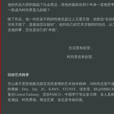
他的作品大胆的挑战了社会禁忌，情色的题材在四十年来一直饱受
一跃成为时尚界宠儿的呢？
除了作品，他一向狂妄不羁的性格也是让人又爱又恨，他曾说“在你
没有才能了，直接放弃比较好”。他对自己的艺术才能绝对信任，认
去做的事，完全是自己的“本能”。
生活里有欲望，
时尚里也有欲望。
玩转艺术跨界
空山基不受世俗眼光跟言语所束缚的艺术创作精神，与时尚态度不
的青睐：Dior、Joji、2G、KAWS、STUSSY、优衣库、BE@RBRICK、Da
曼谷Central Embassy、涩谷PARCO，中国李宁等众多大牌、名
名潮品、时尚秀场、商业艺展、杂志及专辑封面。