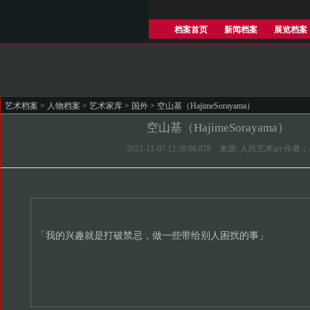
档案首页
新闻档案
展览档案
艺术档案
>
人物档案
>
艺术家库
>
国外
> 空山基（HajimeSorayama）
空山基（HajimeSorayama）
2021-11-07 12:38:06.878 来源: 人民艺术art 作者：
「我的兴趣就是打破禁忌，做一些带给别人困扰的事」