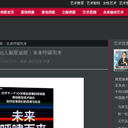
艺术教育
艺术财经
女性艺术
艺术
档案首页
新闻档案
展览档案
文献档案
艺术思潮
未来媒体艺术
艺术背
迪斯：未来呼啸而来
始人戴曼迪斯：未来呼啸而来
17 12:03:32.61 来源: 湛庐文化 作者：
新一轮
元宇宙