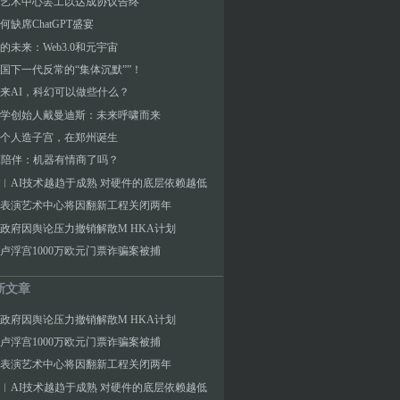
艺术中心罢工以达成协议告终
何缺席ChatGPT盛宴
的未来：Web3.0和元宇宙
国下一代反常的“集体沉默””！
来AI，科幻可以做些什么？
学创始人戴曼迪斯：未来呼啸而来
个人造子宫，在郑州诞生
I陪伴：机器有情商了吗？
︱AI技术越趋于成熟 对硬件的底层依赖越低
表演艺术中心将因翻新工程关闭两年
政府因舆论压力撤销解散M HKA计划
卢浮宫1000万欧元门票诈骗案被捕
新文章
政府因舆论压力撤销解散M HKA计划
卢浮宫1000万欧元门票诈骗案被捕
表演艺术中心将因翻新工程关闭两年
︱AI技术越趋于成熟 对硬件的底层依赖越低