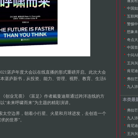
蓬皮杜
中国如
互联网
警惕中
想象未
奇点大
中国首
十问A
王兴兴
肯尼迪
ERS2021湛庐年度大会以在线直播的形式重磅开启。此次大会
31本湛庐新书，从投资、能力、管理、视野、教育、生活6
弗拉芒
。
九人涉
》《创业无畏》《富足》作者戴曼迪斯通过跨洋连线的方
本类最
了以“未来呼啸而来”为主题的精彩演讲。
弗拉芒
索太空边界，朝着小行星、火星和月球进发，去创造一个
九人涉
求的世界”。
肯尼迪
王兴兴