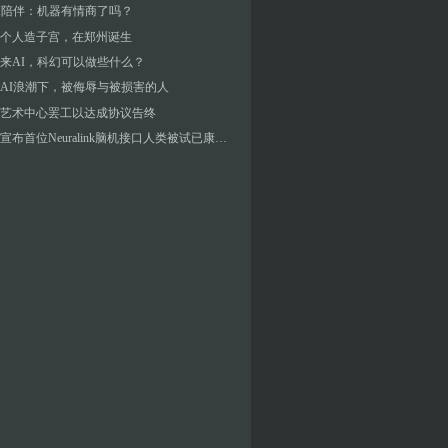
I陪伴：机器有情商了吗？
个人造子宫，在郑州诞生
来AI，科幻可以做些什么？
AI浪潮下，被侮辱与被损害的人
艺术中心罢工以达成协议告终
马斯克宣布首位Neuralink脑机接口人类被试已康复，医学专家批评“不是科学”