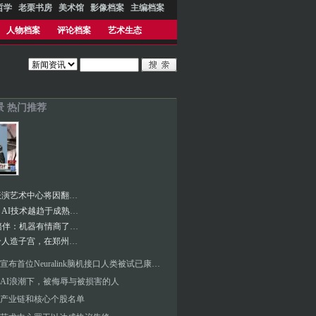
哲学
老栗书房
美术馆
影像档案
主编档案
人物档案
评论档案
艺术生态
景 热门推荐
肯尼迪表演艺术中心将因翻新工程关闭两年
王兴兴︱AI技术越趋于成熟 对硬件的底层依赖越低
十问AI陪伴：机器有情商了吗？
中国首个人造子宫，在郑州诞生
马斯克宣布首位Neuralink脑机接口人类被试已康复，医学专家批评“不是科学”
AI浪潮下，被侮辱与被损害的人
产业链和核心个股名单