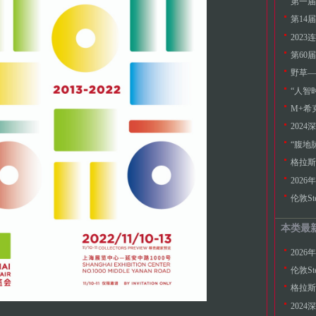
第一届
第14
202
第60
野草—
“人智
M+希
“腹地
格拉斯
202
伦敦St
本类最
202
伦敦St
格拉斯