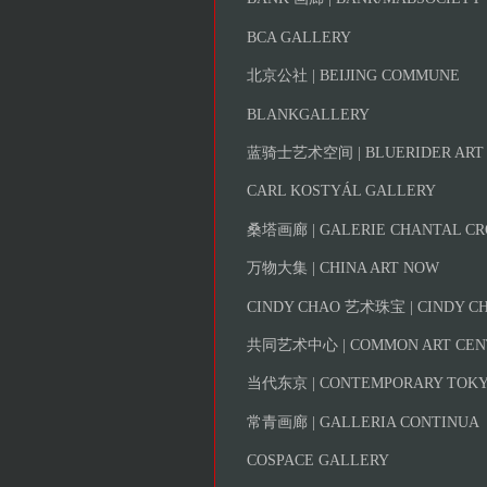
BCA GALLERY
北京公社 | BEIJING COMMUNE
BLANKGALLERY
蓝骑士艺术空间 | BLUERIDER ART
CARL KOSTYÁL GALLERY
桑塔画廊 | GALERIE CHANTAL CR
万物大集 | CHINA ART NOW
CINDY CHAO 艺术珠宝 | CINDY CH
共同艺术中心 | COMMON ART CEN
当代东京 | CONTEMPORARY TOK
常青画廊 | GALLERIA CONTINUA
COSPACE GALLERY