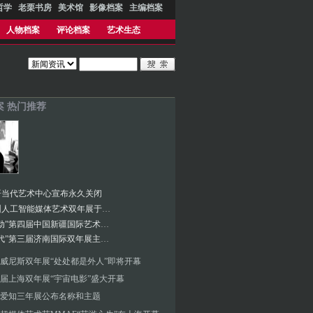
哲学
老栗书房
美术馆
影像档案
主编档案
人物档案
评论档案
艺术生态
案 热门推荐
哥当代艺术中心宣布永久关闭
2024深圳人工智能媒体艺术双年展于雅昌（深圳）艺术中心隆重开幕
“腹地脉动”第四届中国新疆国际艺术双年展开幕
“人智时代”第三届济南国际双年展主题正式发布
4年威尼斯双年展“处处都是外人”即将开幕
届上海双年展“宇宙电影”盛大开幕
爱知三年展公布名称和主题