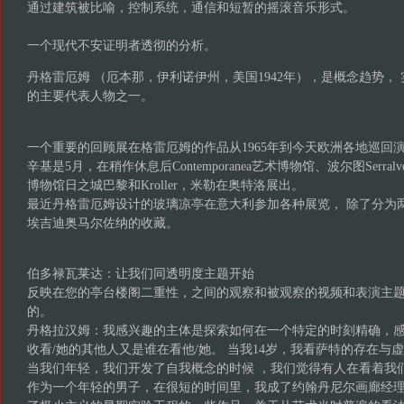
通过建筑被比喻，控制系统，通信和短暂的摇滚音乐形式。
一个现代不安证明者透彻的分析。
丹格雷厄姆 （厄本那，伊利诺伊州，美国1942年），是概念趋势， 
的主要代表人物之一。
一个重要的回顾展在格雷厄姆的作品从1965年到今天欧洲各地巡回
辛基是5月，在稍作休息后Contemporanea艺术博物馆、波尔图Serra
博物馆日之城巴黎和Kroller，米勒在奥特洛展出。
最近丹格雷厄姆设计的玻璃凉亭在意大利参加各种展览， 除了分为
埃吉迪奥马尔佐纳的收藏。
伯多禄瓦莱达：让我们同透明度主题开始
反映在您的亭台楼阁二重性，之间的观察和被观察的视频和表演主
的。
丹格拉汉姆：我感兴趣的主体是探索如何在一个特定的时刻精确，
收看/她的其他人又是谁在看他/她。 当我14岁，我看萨特的存在与
当我们年轻，我们开发了自我概念的时候 ，我们觉得有人在看着我
作为一个年轻的男子，在很短的时间里，我成了约翰丹尼尔画廊经理