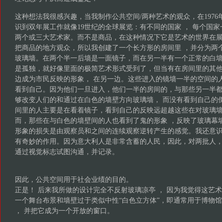
这种想法我很感兴趣，当我制作公共空间/两种艺术的观众，在197
识到双年展工作就像19世纪的全球展览：有不同的国家 ， 每个国家
两个或三大艺术家。而不是商品，在这种情况下它是艺术的世界在
把商品的地方观众，所以我创建了一个长方形的房间里 ，并分为两
玻璃墙。在两个半一后墙是一面镜子，而在另一半有一个正常的白
是孤独，就好像里面的极简艺术形式受到了，但当有在房间里的其
边成为市民反映的形象， 在另一边。这些进入的镜墙一半的空间的
看到自己。因为他们一旦进入，他们一半的房间的，与那些另一半
够改变人们的和通过在白色的墙壁方向玻璃墙， 而没有看到自己的
间里的人主要是在看着镜子，看到自己的反映远超越这些在对玻璃墙
而，那些在与白色的墙壁间的人也看到了鬼的形象 ，反映了玻璃幕
形象的损失是由观察员和之间的连续观察逆转产生的感觉。我还意
有奇妙的作用。因为意大利人是非常含蓄的人民，因此，对两批人
通过视觉标志试图沟通，并记录。
因此，公共空间用于社会业绩的目的。
正是！ 后来我所做的设计完全不反射玻璃凉亭 ， 因为我觉得这艺
一个舞台布景和墙壁过于类似中性“白色立方体”，即通常用于博物
， 并把它成为一个开放的窗口。