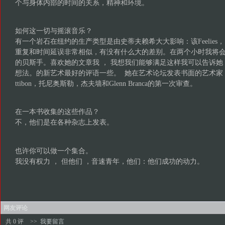
个与身体内部的时间的关系，精神和环境。
如何这一切与摇滚音乐？
有一个岩石在纽约的生产类型是由史蒂夫赖希大大影响：该Feelie
重复和时间延误非常相似，有没有什么大的差别。在两个小时我将会见金正日
的贝斯手。喜欢她的文章我 ， 我想我们能够满足这样我可以告诉她
想法。的新艺术最好的评语一些。 她在艺术论坛发表书面的艺术家 
ttibon，托尼奥斯勒，杰夫墙和Glenn Branca的第一次审查。
在一本书收集的这些作品？
不，他们是在各种杂志上发表。
也许你可以做一个集合。
我没有权力 ， 但他们 ，音速青年，他们：他们成功的动力。
网友评论
共 0 评
>>
我要留言