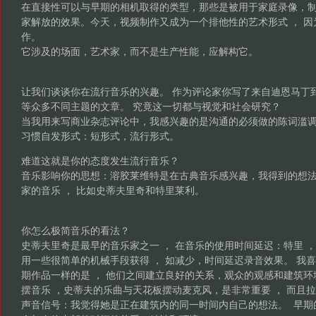
在直接性可以与早期的相机取得的类型，那些是被用于家庭录像，制
家解放的效果。今天，视频制作又成为一个排他性的艺术形式 ， 
作。
它涉及的场面，艺术家，而不是生产性能，应解构它。
让我们谈谈你在流行音乐的兴趣。 作为评论家你写了来自迪恩马丁
等众多不同主题的文章。 究竟这一切都与视觉和社会研究？
当我用来写商业杂志评论中，我感兴趣的是沟通的必须做的陈词滥调 
习惯自发形式：短形式，流行形式。
难道这就是你的态度发生流行音乐？
音乐影响你的思想：溶胶莱维特是在古典音乐感兴趣，我得到的想
家的音乐 ， 比如史蒂夫里奇和特里莱利。
你怎么极简音乐的看法？
史蒂夫里奇是最早的音乐家之一 ， 在音乐的使用时间延迟：特里 
用一些很简单的机械手段获得 ， 如减少，时间延迟录音效果。 我
期作品一样的是 ， 他们之间建立良好的关系，观众的观感和建筑
摆音乐 ，史蒂夫的乐曲与天花板摆动麦克风，是非常重要 ， 而且
声音信号：我觉得她是正在建筑内的同一时间内自己的想法。 早期