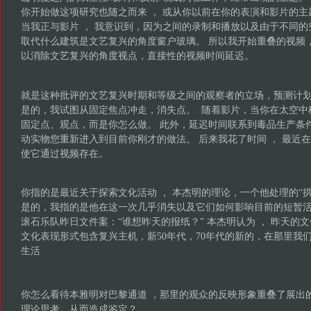
你开始做这项研究也随之而来 ， 或从你以前在你的表演和影片的
当我正与影片 ， 我意识到，因为之间的录制和播放以及由于不同
取代什么建筑是文艺复兴的角度窗户玻璃。 所以我开始重叠的视频
以消除文艺复兴的角度视点，直接性的视频时间延迟。
就是这种批评的文艺复兴时期和等级之间的观察者的立场，预测计
是的，我试图从固定焦点冲走，消失点。 随着影片，当你在太空中
固定点、观点，而是你怎么做。 此外，延迟时间联系到毒品生产条
动实物您重新进入到目前你刚才的做法。 后来我花了时间 ， 最近在
使它通过视频存在。
你指的是最近关于探索文化活动 ， 本杰明的理论，一个他处理的“
是的，我指的是他在这一次几乎消失以及它们如何影响目前的短暂
滚石乐队昨日文件案：“谁想昨天的报纸？” 本杰明认为 ， 昨天的
文化表现形式包含复兴主机，新50年代，70年代的新的，在那里我
生活
你怎么看待本雅明对巴黎通道 ，那里的观众的反映形象重叠了展出
理论思考，从而造成鉴定？