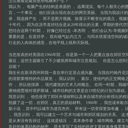
怎么看最近建筑使用电脑来产生？
我认为 ， 电脑产生的结构是表面的 ， 远离现实。每个人都关心
言，一个事实 ， 他们应该出现在杂志的网页美丽。 当我为我设计
录，我选择产生 ， 而不是图片视频。除显示不断变化的观点，视
十年代 ， 因为在凉亭直径结合是从20年得出的元素，早期的替代空
想结合这两个时期 ， 好像已经过去 -本杰明 ， 他们会认为-等视
重要的是，在直径亭， 双向镜气缸内立方 ，与同水塔屋顶空间的
行走的人肉体的感觉，在地平线上线和天际线。
当您发表的对美国在1966年院 ，你是第一个一人把重点放在郊区空
最近，这些主题吸引了不少建筑师和城市注意规划。 你是怎么想到当
后呢？
我生长在新泽西州和我一直在串行定居点感兴趣。 当我在约翰丹尼
的溶胶莱维特的作品展览 ， 我认识到 ， 索尔，使纽约的正交网格
作 ， 所以他强调 ， 现代建筑的艺术几何概念。 在同一时期，我
唐纳德贾德对堪萨斯城，城市结构的文章是在19世纪的计划为基础。
我意识到 ， 他也使用了郊区外墙材料以及来自城市的分析得出的程
拍摄了这一切，在郊区，真正的原始材料。 1966年 ， 我也读米歇尔布
新小说 ，其中约以城市为迷宫杰作。 所有这一切变得更加有趣 ，
， 我意识到 ， 我可以建立一个艺术与城市和郊区规划的关系。 
是从来没有告诉过 ， 这就是镇压 ， 其本身作者：城市网格。建立与
良好的体系结构的秘密。 塔夫里写了尖锐的批评文章对单身孤零零