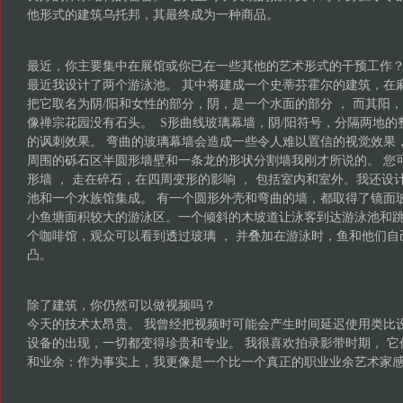
他形式的建筑乌托邦，其最终成为一种商品。
最近，你主要集中在展馆或你已在一些其他的艺术形式的干预工作
最近我设计了两个游泳池。 其中将建成一个史蒂芬霍尔的建筑，在
把它取名为阴/阳和女性的部分，阴，是一个水面的部分 ， 而其阳
像禅宗花园没有石头。 S形曲线玻璃幕墙，阴/阳符号，分隔两地的整
的讽刺效果。 弯曲的玻璃幕墙会造成一些令人难以置信的视觉效果
周围的砾石区半圆形墙壁和一条龙的形状分割墙我刚才所说的。 您
形墙 ， 走在碎石，在四周变形的影响 ， 包括室内和室外。我还设计
池和一个水族馆集成。 有一个圆形外壳和弯曲的墙，都取得了镜面
小鱼塘面积较大的游泳区。一个倾斜的木坡道让泳客到达游泳池和
个咖啡馆，观众可以看到透过玻璃 ， 并叠加在游泳时，鱼和他们
凸。
除了建筑，你仍然可以做视频吗？
今天的技术太昂贵。 我曾经把视频时可能会产生时间延迟使用类比
设备的出现，一切都变得珍贵和专业。 我很喜欢拍录影带时期， 
和业余：作为事实上，我更像是一个比一个真正的职业业余艺术家