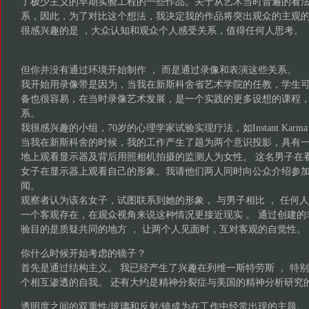
了极少主义的早期实验工程的一些作品。关于从艺术当时普遍的看法
系，因此，为了对比这个想法，我决定我的作品将突出观众的主观
很感兴趣的是 ，大众认知和观众个人感受关系，值得任何人思考。
但你并没有通过环境开始制作 ， 而是通过录像和表演这些关系。
我开始用录像带是因为，当我在新斯科舍省艺术学院的任教，学生
备也很容易，在当时录像艺术发展，是一个实践的更多设想的课程
系。
我很感兴趣的小组，70岁的心理学家试验实现疗法，如Instant Karma 和 Pr
当我在新斯科舍的时候，我的工作产生了题为两个意识投影，具有
地上观看显示器及背后用照相机拍摄的监测人为女性。 这名男子在
女子在显示器上观看自己的形象。我请他们两人同时向公众介绍参
闻。
观察者认为该名女子，试图联系到她的形象， 与男子相比 ， 任何
一个客观存在，在观众视角来说这种情况更接近现实 。 通过创建
验目的是质疑共同的地方 ， 让两个人见面时，互对客观的自觉性。
你什么时候开始考虑的镜子？
首先是通过结构主义。 我已经产生了兴趣在列维一斯特劳斯 ， 特
个相互渗透的自我。 还有大约是精神分裂症与美国的精神分析研究
透明度之间的双重性/玻璃和反射/镜成为在工作中经常出现的主题。