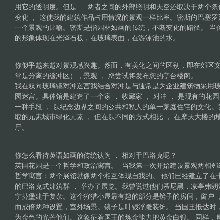
用它的透明度。但是 ， 两者之间的外部照明和天空还取决于两个
变化 ， 这使我的建筑作品占用情况的景观一样比率。密斯的巴塞
一个景观的比喻。密斯是指园林如画的传统，不断变化的路径。 当
的形象体现在光泽石板，在玻璃表面，在游泳池的水。
你似乎越来越对景观感兴趣。然而，有美化之间的区别，即在郊区
常是分离的缓冲区），景观 ， 您尝试将发布您的亭台楼阁。
我在双向玻璃镜对冲迷宫我结合对冲是与通常是为企业建筑物采用
园迷宫。具体馆是建造了一个家 ， 收藏家 ， 对冲 ， 是现有的花
一种手段 ， 以纪念边界之间的公共和私人的单一家庭住宅的文化
取的元素城市绿化元素 ， 但在以不同的方式相比 ， 在摩天大楼
厅。
你怎么看待英语如画的传统认为 ， 相对于巴洛克呢？
英国花园是一个哲学和政治寓言。 当我第一次开始建设景观两相邻
哲学寓言：两个展馆就像两个相互体现自我的。 他们已经建立了在
的巴洛克式建筑群 ， 举办了展览。我曾说过他们慕尼黑，凉亭弗
宁芬堡建于复杂。这个狩猎小屋最有趣的部分是镜子的房间，窗户 ，
而成倍两种设置，室外场景。镜子是叶银浮雕装饰。 当国王抵达时，
为金色的光芒他们。这象征着国王的炼金能力把黄金白银。 同样，