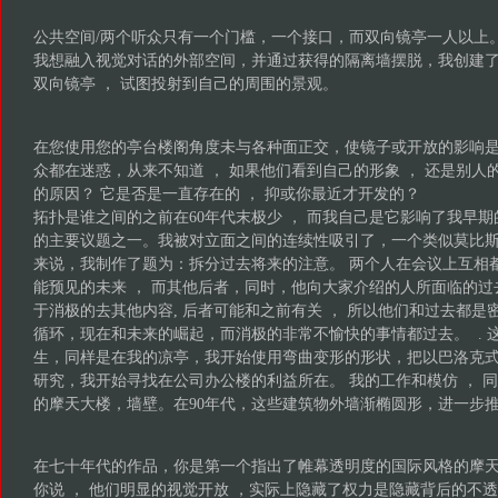
公共空间/两个听众只有一个门槛，一个接口，而双向镜亭一人以上
我想融入视觉对话的外部空间，并通过获得的隔离墙摆脱，我创建
双向镜亭 ， 试图投射到自己的周围的景观。
在您使用您的亭台楼阁角度未与各种面正交，使镜子或开放的影响
众都在迷惑，从来不知道 ， 如果他们看到自己的形象 ， 还是别人
的原因？ 它是否是一直存在的 ， 抑或你最近才开发的？
拓扑是谁之间的之前在60年代末极少 ， 而我自己是它影响了我早
的主要议题之一。我被对立面之间的连续性吸引了，一个类似莫比斯
来说，我制作了题为：拆分过去将来的注意。 两个人在会议上互相
能预见的未来 ， 而其他后者，同时，他向大家介绍的人所面临的过
于消极的去其他内容, 后者可能和之前有关 ， 所以他们和过去都
循环，现在和未来的崛起，而消极的非常不愉快的事情都过去。 . 
生，同样是在我的凉亭，我开始使用弯曲变形的形状，把以巴洛克
研究，我开始寻找在公司办公楼的利益所在。 我的工作和模仿 ， 
的摩天大楼，墙壁。在90年代，这些建筑物外墙渐椭圆形，进一步
在七十年代的作品，你是第一个指出了帷幕透明度的国际风格的摩
你说 ， 他们明显的视觉开放 ，实际上隐藏了权力是隐藏背后的不