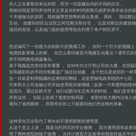
些人正在看那些来自外部，而另一些是藏在内的不同的目光。
我相信我是受到罗伯特文丘里反对的时间密斯凡德罗的美学攻击的影
个关键做法的原因，我就越赞赏密斯的观点美感。 因此 ， 我试图
互动。 改建到郊区众议院之间范斯沃斯住宅 ， 以及对附近的建筑物
项目的发现，以及他门面的使用弯组合利用了单户郊区房子。
您还编写了一份题为自制影片的预测工作 ， 你列一个巨大的视频
电视投影屏幕上的家。 你怎么看待建筑与视频互动看法？通常它的
所不同闭路电视摄像头。
基于视频监控变得非常重要 ， 在80年代大厅和公司的大楼，在田
室和摄影机的手段控制覆盖广场往往创建。 这个想法是使郊区一样安
这一目标是利用隐藏的监察组织网络，这是壁橱电路系统的中心区
代末和大公司金融公司开始使用双向玻璃镜（反射一方和透明的除外
是因为，通过反映天空，他们试图与生态有关的时候 ， 他们是非
所有这些 ， 实际上形成了视觉控制局面 ， 使那些谁大楼内没有
看到了谁的眼睛 ， 而那些在街上只能看到他们所反映的形象。
这种变化完全取代了单向的不透明密斯的透明度。
从这个意义上讲 ， 我是乌托邦式的亭台楼阁 ， 因为透明度和反
用了两种类型的镜子玻璃 ， 允许计算双方反射率和我保持低水平的