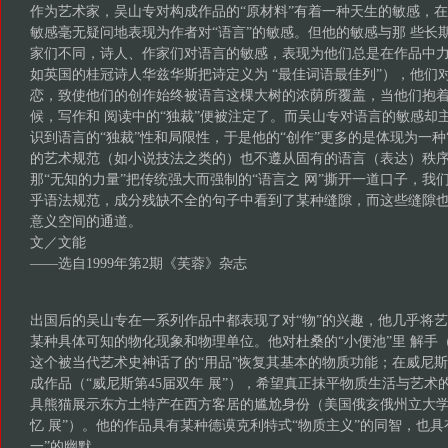
作为艺术家，吴山专对构成作品的“原材料”有着一种天生的敏感，
敏感毫无疑问地表现为作者对“语言”的敏感。但他的敏感与那 些长
家们不同，诗人、作家们对语言的敏感，表现为他们总是在作品中
如英国的桂冠诗人华兹华斯把诗定义为 “最佳词语最佳列”），他们
恋，致使他们的创作始终被语言这棵大树的浓荫所覆盖，当他们抱着
候，写作和 阅读中的“独裁”便被注定了。而吴山专对语言的敏感却
识到语言的“独裁”性和局限性，于是他的“创作”更多的是体现为一种
的艺术规范（如小说技法之类的）也不遵从固有的语言（表达）秩
那“无知的力量”把传统强大而强制的“语言之 网”撕开一道口子，我
乎语法规范，成分残缺不全的句子中看到了某种缝隙，而这些缝隙
意义空间的通道。
文／文能
——选自1999年第2期《芙蓉》杂志
出国后的吴山专在一系列作品中都表现了对“物”的兴趣，他几乎将
某种具体可知的物化现象和物理单位。他对杜桑的“小便池”里 解手
这个被当代艺术史神话了的“用品”恢复其基本的物质功能；在威尼斯
成作品（“威尼斯第45届双年 展”），希望真正抹平物质生活与艺
具熊猫展示东方土特产在西方客居的尴尬身份（美国俄亥俄州立大学
忆 展”）。他的作品具有某种德谟克利特式“物质主义”的同智，也具
一”的幽默。