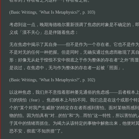
在带到了存在者之为这样一个存在者之前。
(Basic Writings, ‘What Is Metaphysics?’, p. 103)
考虑到这一点，晚期海德格尔重新强调了焦虑的对象是不确定的，
义或「漠不关心」总是伴随着焦虑：
无在焦虑中揭示了其自身——但不是作为一个存在者。它也不是作
不是对无的任何一种把握。但是同时，无确实通过焦虑而敞现了其
形：好像无从处于惶惶不安中彻底之于作为整体的存在者“之外”而
是说过，在焦虑中，无与作为整体的存在者一起被「照面」。
(Basic Writings, ‘What Is Metaphysics?’, p. 102)
以这种焦虑，我们并不意指着那种屡见通俗的焦虑感——后者根本
们的惧怕（fear）。焦虑根本上与怕不同。我们总是在这个或那个
个的“某个对我产生威胁”的特定存在者而感到害怕。面对某物而感
物的怕。因为怕具有“对...的怕”和“为...而怕”这一特性，所以害
于其中的情绪而抓住。为竭力从该特定的事物中解救出来，他便对
恐不安，彻底“不知所措”了。