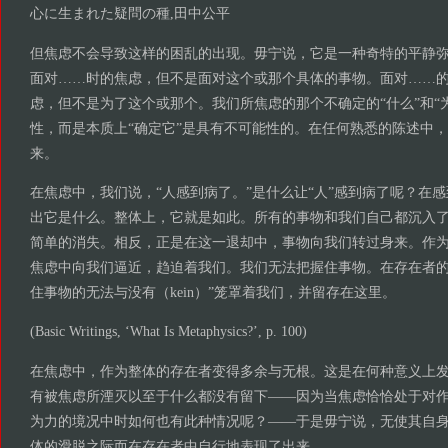
心に生まれた疑問の種,田中公平
但焦虑不会导致这样的困乱的出现。毋宁说，它是一种奇特的平静
面对……时的焦虑，但不是面对这个或那个具体的事物。面对……
虑，但不是为了这个或那个。我们所焦虑的那个不确定的“什么”和“
性，而是本质上“确定它”是具有不可能性的。在任何熟悉的陈述中
来。
在焦虑中，我们说，“人感到病了。”是什么让“人”感到病了呢？在
出它是什么。整体上，它就是如此。所有的事物和我们自己都沉入
简单的消失。相反，正是在这一退却中，事物向我们转过身来。作为
焦虑中向我们逼近，趋迫着我们。我们无法把握住事物。在存在者的
住事物的无法与没有（kein）”笼罩着我们，并留存在这里。
(Basic Writings, ‘What Is Metaphysics?’, p. 100)
在焦虑中，作为整体的存在者变得多余与无根。这是在何种意义上
有被焦虑所湮灭以至于什么都没有留下——因为当焦虑恰恰处于对
为力的境况中时如何也有此种情况呢？——于是毋宁说，无使其自
体的滑脱之际而在存在者中自行地表现了出来。