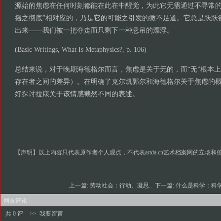
源始的焦虑在任何时刻都能在此在中醒觉，为此它无需通过不寻常的
摇之彻底”相对应的，乃是它的可能之引发的微不足道。它总是跃跃
出来——我们被一把夺走而只剩下一种悬吊的漂浮。
(Basic Writings, What Is Metaphysics?, p. 106)
总结来说，对于晚期海德格尔而言，焦虑是关于无的，而“无”根本
存在者之间的差异）。在明确了克尔凯郭尔和海德格尔关于焦虑的
好探讨拉康关于该情感截然不同的表述。
【声明】以上内容只代表原作者个人观点，不代表
artda.cn
艺术档案网的立场和
上一篇:
劳动社会：行动、凝思..
下一篇:
什么是科学：科学
网友评论
共 0 评
>>
我要留言