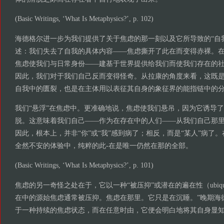
(Basic Writings, ‘What Is Metaphysics?’, p. 102)
海德格尔进一步为我们提供了关于焦虑的那一刻以及它所导致的“自
述：我们失去了自我的具体内容——焦虑撕开了此在而变得赤裸。
焦虑使我们与日常身份——建基于世界提供给我们而使我们存在的
因此，我们对于我们自己反而变得怪奇。从拉康的角度来看，这既
自我中的匮裂，也是在主体用以表征其自身的象征界的能指链中的
我们“悬浮”在焦虑中。更准确地说，焦虑使我们悬吊，因为它诱导
脱。这意味着我们自己——作为在存在中的人们——从我们自己那
因此，根本上，并非“你”或“我”感到病了；相反，而是“某人”病了
全然不安的体验中，纯粹的此-在是唯一仍然在那的全部。
(Basic Writings, ‘What Is Metaphysics?’, p. 101)
焦虑的另一奇怪之处在于，它以一种“被压抑”或潜在的遍在性（ubiqu
在中的源始焦虑通常被压抑。焦虑在那里。它只是在沉睡。”晚期海
于一种持续的焦虑状态，而在任意时由，它便会明白地将其自身显