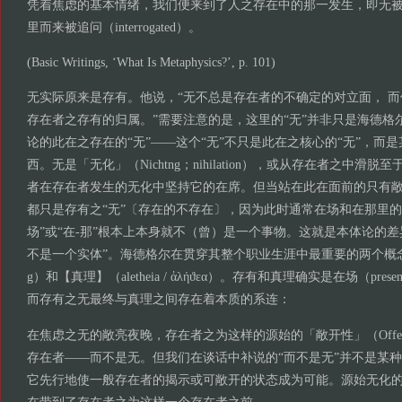
凭着焦虑的基本情绪，我们便来到了人之存在中的那一发生，即无
里而来被追问（interrogated）。
(Basic Writings, ‘What Is Metaphysics?’, p. 101)
无实际原来是存有。他说，“无不总是存在者的不确定的对立面， 
存在者之存有的归属。”需要注意的是，这里的“无”并非只是海德格
论的此在之存在的“无”——这个“无”不只是此在之核心的“无”，而
西。无是「无化」（Nichtng；nihilation），或从存在者之中滑
者在存在者发生的无化中坚持它的在席。但当站在此在面前的只有
都只是存有之“无”〔存在的不存在〕，因为此时通常在场和在那里的
场”或“在-那”根本上本身就不（曾）是一个事物。这就是本体论的差
不是一个实体”。海德格尔在贯穿其整个职业生涯中最重要的两个概念是【
g）和【真理】（aletheia / ἀλήϑεα）。存有和真理确实是在场（pre
而存有之无最终与真理之间存在着本质的系连：
在焦虑之无的敞亮夜晚，存在者之为这样的源始的「敞开性」（Offen
存在者——而不是无。但我们在谈话中补说的“而不是无”并不是某
它先行地使一般存在者的揭示或可敞开的状态成为可能。源始无化的