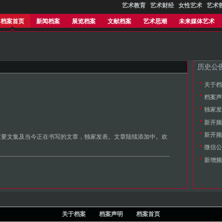
艺术教育
艺术财经
女性艺术
艺术
档案首页
新闻档案
展览档案
文献档案
艺术思潮
未来媒体艺术
历史公
关于档
档案声
独家发
新开频
新开频
重要文集及当今正在书写的文章，独家发表。文章陆续添加中。欢
微信公
新增频
关于档案
档案声明
档案首页