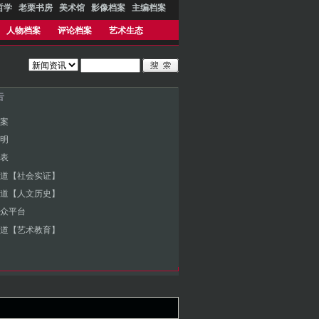
哲学
老栗书房
美术馆
影像档案
主编档案
人物档案
评论档案
艺术生态
告
案
明
表
道【社会实证】
道【人文历史】
众平台
道【艺术教育】