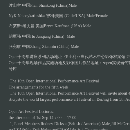
片山空 中国Pian Shankong (China)Male
NyK Naicoykatiushka 智利/美国 (Chile/USA) Male/Female
布莱斯•考夫曼 美国Bryce Kaufman (USA) Male
胡军强 中国Hu Junqiang (China) Male
张宪敏 中国Zhang Xianmin (China) Male
Open十周年讲座系列活动地址: 伊比利亚当代艺术中心影像档案馆 798
Open十周年现场作品实施场地及影像图片作品地址：•open实现当代
号库
The 10th Open International Performance Art Festival
The arrangements for the fifth week
The 10th Open International Performance Art Festival will invite about 4
rticipate the world largest performance art festival in BeiJing from 5th 
Open Art Festival Lectures:
the afternoon of 1st Sep 14：00 ---17:00
1, Panel Members:Rodney Dickson(British / American),Male,Jill McD
ry(USA)Male,Erik Hokansen(USA)Male & 4 Chinese artists,