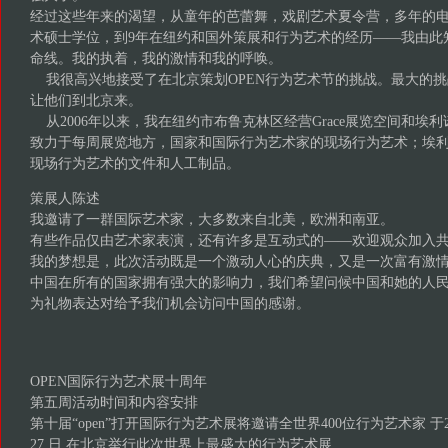
经过这些年来的渴望，从童年的芭蕾舞，戏剧艺术夏令营，多年的
术硕士学位，到9年在纽约和国外策展和行为艺术的经历——我由此
命线。我的执着，我的激情和我的呼唤。
我很高兴地接受了在北京策划OPEN行为艺术节的挑战。最大的挑
让他们到北京来。
从2006年以来，我在纽约市布鲁克林区经营Grace展览空间和埃利诺
致力于每周展览地方，国家和国际行为艺术家的现场行为艺术；埃利
现场行为艺术的文件和人工制品。
策展人陈述
我邀请了一群国际艺术家，大多数来自北美，欧洲和南亚。
有些作品仅由艺术家表演，还有许多是互动式的——欢迎观众加入
我的梦想是，此次活动既是一个激动人心的庆典，又是一次富有激
中国在所有的国家拥有强大的影响力，我们希望问候中国和她的人
为礼物表达对给予我们机会访问中国的感谢。
OPEN国际行为艺术展十周年
第五周活动时间和内容安排
第十届“open”打开国际行为艺术展将邀请全世界400位行为艺术家 于20
27 日 在北京举行此次世界上最盛大的行为艺术展