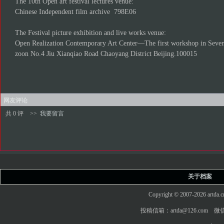
The 10th Open art festival lectures venue:
Chinese Independent film archive 798E06
The Festival picture exhibition and live works venue:
Open Realization Contemporary Art Center—The first workshop in Sevens
zoon No.4 Jiu Xianqiao Road Chaoyang District Beijing.100015
网友评论
共 0 评
>>
我要留言
关于档案
Copyright © 2007-2026 art
投稿信箱：artda@126.com 微信