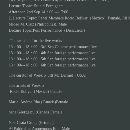
Lecture Topic: Stupid Foreigners
Afternoon 2nd Sep 14：00 ---17:00
2, Lecture Topic: Panel Members:Rocio Boliver（Mexico）Female, Jill
Mideo M. Cruz (Philippines), Male
Lecture Topic:Post Performance（Disscusion）
The schedule for the live works:
13：00---18：00 3rd Sep Chinese performance live
13：00---18：00 4th Sep foreign performance live
13：00---18：00 5th Sep foreign performance live
13：00---18：00 6th Sep foreign performance live
The curator of Week 5 Jill Mc Dermid (USA)
The artists of Week 5
Rocio Boliver (Mexico) Female
Marie Andree Rho (Canada)Female
oana Georgescu (Canada)Female
Non Grata Group (Estonia)
Al Paldrok as Anonymous Boh Male