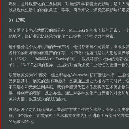
燃料，是环境变化的主要因素，对自然科学有着重要影响，是工人
以及现代生活中的物质象征，等等。简单来说，煤炭怎样影响和定
3）17吨
除了两个专为艺术而设的部分外，Manifesta 9 带来了新的元素
他地区，煤矿业记忆继承为文化产出提共广泛推动力的探索。
这个部分是个人与机构的合作产物，他们都来自不同背景，继续激
各种的物质与非物质遗产的保存。《17吨》这题目是让人想起世界
（《16吨》，1946年Merle Travis录制），以及马塞尔.杜尚的最
子》。16和17之间的差异，是提出对当前煤炭工业记忆的更进一步
尽管展览分为3个部分，但是都会在Waterschei 矿厂遗址举行，
品穿插其中。展览的选择和组织，是要通过遗址大楼内不同时代，
不同层次和元素达到共振。我们希望现代艺术作品将为艺术历史物
供一种创新的理解，反之亦然。通过对各种文化产出元素的对比和加
览的力量，以及观众的认识能力。
展览反映了对以现代和后工业思维方式产生的艺术品，图像，历史
解。 3个部分，尝试探索了艺术和文化作为社会进程固有部分的方
的纪录和转化。