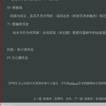
69 映验场
词源与词义，及其不充分辩析：读邱志杰《科技艺术的概念》笔记 /
75 图像即历史
枯木与竹为何同画：从传苏轼《木石图》看墨竹题材中的仙道观念（
封面：张小涛作品
P5 王心耀作品
【声明】以上内容只代表原作者个人观点，不代表
artda.cn
艺术档案网的立场和
上一篇:
张海涛︱后现代、当代..
下一篇:
张海涛︱在地性激
网友评论