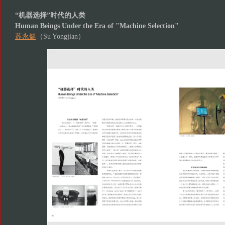
“机器选择”时代的人类
Human Beings Under the Era of "Machine Selection"
苏永健
（Su Yongjian）