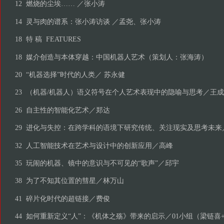
12 燃烧的尘埃…… ／张小涛
14 灵与肉的谱系：张小涛访谈 ／孟尧、张小涛
18 特 稿 FEATURES
18 媒介创造与本体穿越：中国机器人艺术（策划人：张海涛）
20 “机器选择”时代的人类／ 苏永健
23 （机器/机器人）语义符号在个人艺术表现中的隐喻与思考／王
26 自主性的智能化艺术／郑达
29 进化与失控：在跨学科的语境下研究传统、关注现实及思考未来
32 人工智能技术在艺术与设计中的创新应用／高峰
35 玩闹的机器、镜中的意识与不可见的“歌声”／邱宇
38 为了不知其位置的彗星／林万山
41 碎片化时代的超链接／费俊
44 如何重新定义“人”：《机体之殇》带来的启示／01小组（梁链喜