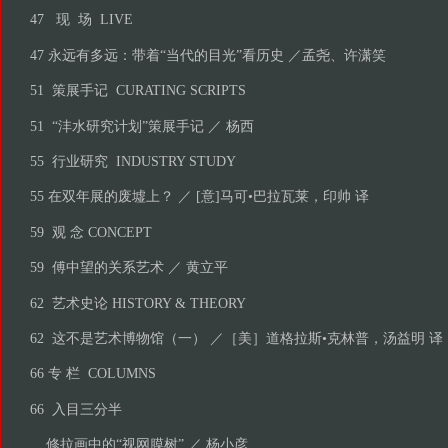
47 现 场 LIVE
47 永远有多远：带着“当代的目光”看历史 ／孟尧、许潇笑
51 策展手记 CURATING SCRIPTS
51 “沣水研究计划”策展手记 ／ 杨西
55 行业研究 INDUSTRY STUDY
55 在双年展的废墟上？ ／ [意]马可•巴拉瓦莱，印帅 译
59 观 念 CONCEPT
59 傅中望的关系艺术 ／ 黄立平
62 艺术史论 HISTORY & THEORY
62 这不是艺术博物馆（一） ／［美］道格拉斯•克林普，汤益明 译
66 专 栏 COLUMNS
66 入目三分半
修拉画中的“视网膜树” ／ 杨小彦