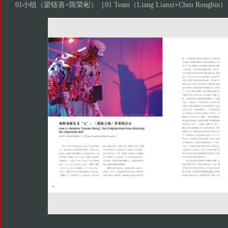
01小组（梁链喜+陈荣彬）［01 Team（Liang Lianxi+Chen Rongbin）