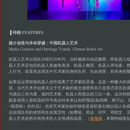
▐ 特稿 FEATURES
媒介创造与本体穿越：中国机器人艺术
Media Creation and Ontology Transit: Chinese Robot Art
机器人艺术出现在20世纪50年代，当时被称为动态雕塑，即机器人
器人艺术还包括机器人多媒体表演、机器人舞蹈、机器人评论家。
人行为、装置表达现实中艺术家切身的生存、生命感受，对未来的
如果说运用智能机器人创作脱离了艺术家的灵魂，这是一种极大的
现，当代艺术开始更关注于艺术家的观念感受而非只是形式语言的
与观众心灵沟通，做到艺术家、机器人和观众的三位一体。这次特
践多借用人形机器的符号表达对未来认知和预设[如高峰、林万山、苏
+陈荣彬）的作品]；也有艺术家的创作脉络是借机器生物以拟人化
达自我生存的体悟和生命寓言性（如费俊、郑达、邱宇、邓碧文、
器人艺术必然存有技术的人文情感和温度。（
张海涛
，本期特稿策