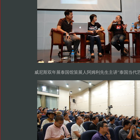
威尼斯双年展泰国馆策展人阿姆利先生主讲“泰国当代艺