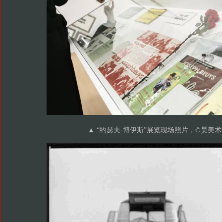
▲
“约瑟夫·博伊斯”展览现场照片，©️昊美