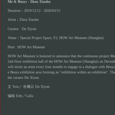
Me & Beuys · Zhou Xiaohu
Duration：2019/12/12 - 2020/03/15
Artist：Zhou Xiaohu
Curator : Du Xiyun
Venue：Special Project Space, F2, HOW Art Museum (Shanghai)
Host : HOW Art Museum
HOW Art Museum is honored to announce that the continuous project Me
2nd-floor exhibition hall of the HOW Art Museum (Shanghai) on Decembe
will invite an artist every four months to engage in a dialogue with Beuys 
e Beuys exhibition area forming an "exhibition within an exhibition". The
the curator Du Xiyun.
文 Text／ 杜曦云 Du Xiyun
编辑 Edit／Calla