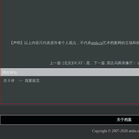
【声明】以上内容只代表原作者个人观点，不代表
artda.cn
艺术档案网的立场和
上一篇:
[北京]OCAT：星..
下一篇:
莫比乌斯录像厅︱ @
网友评论
共 0 评
>>
我要留言
关于档案
Copyright © 2007-2026 art