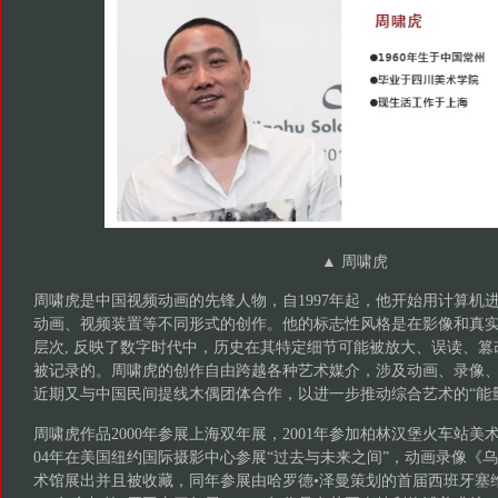
▲ 周啸虎
周啸虎是中国视频动画的先锋人物，自1997年起，他开始用计算机
动画、视频装置等不同形式的创作。他的标志性风格是在影像和真
层次, 反映了数字时代中，历史在其特定细节可能被放大、误读、
被记录的。周啸虎的创作自由跨越各种艺术媒介，涉及动画、录像
近期又与中国民间提线木偶团体合作，以进一步推动综合艺术的“能
周啸虎作品2000年参展上海双年展，2001年参加柏林汉堡火车站美术
04年在美国纽约国际摄影中心参展“过去与未来之间”，动画录像《
术馆展出并且被收藏，同年参展由哈罗德•泽曼策划的首届西班牙塞