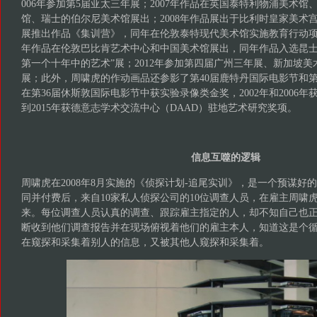
006年参加第5届亚太三年展；2007年作品在英国泰特利物浦美术
馆、瑞士的伯尔尼美术馆展出；2008年作品展出于比利时皇家美术宫
展推出作品《集训营》，同年在伦敦泰特现代美术馆实施教育行动项目
年作品在伦敦巴比肯艺术中心和中国美术馆展出，同年作品入选昆士兰
第一个十年中的艺术”展；2012年参加第四届广州三年展、新加坡
展；此外，周啸虎的作动画品还参影了第40届鹿特丹国际电影节和第
在第36届休斯敦国际电影节中获实验录像类金奖，2002年和2006年
到2015年获德意志学术交流中心（DAAD）驻地艺术研究奖项。
信息互噬的逻辑
周啸虎在2008年8月实施的《侦探计划-追尾实训》，是一个预谋好
同并付费后，来自10家私人侦探公司的10位调查人员，在雇主周啸
来。每位调查人员认真的调查、跟踪雇主指定的人，却不知自己也
断收到他们调查报告并在现场俯视着他们的雇主本人，知道这是个
在窥探和采集着别人的信息，又被其他人窥探和采集着。