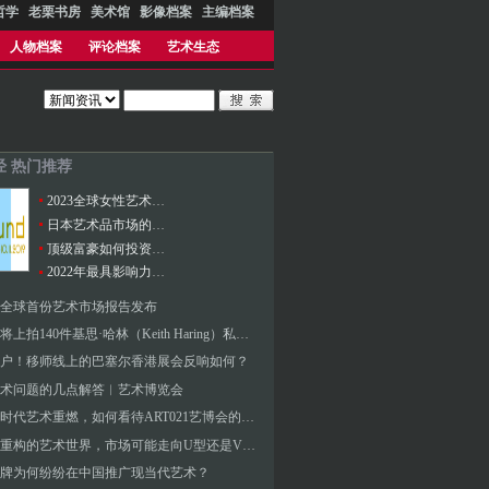
哲学
老栗书房
美术馆
影像档案
主编档案
人物档案
评论档案
艺术生态
经 热门推荐
2023全球女性艺术家市场报告
日本艺术品市场的发展及现状
顶级富豪如何投资艺术？
2022年最具影响力的100位当代艺术家
0年全球首份艺术市场报告发布
苏富比将上拍140件基思·哈林（Keith Haring）私人珍藏作品
用户！移师线上的巴塞尔香港展会反响如何？
术问题的几点解答︱艺术博览会
后疫情时代艺术重燃，如何看待ART021艺博会的交易踊跃
被疫情重构的艺术世界，市场可能走向U型还是V形复苏？
牌为何纷纷在中国推广现当代艺术？