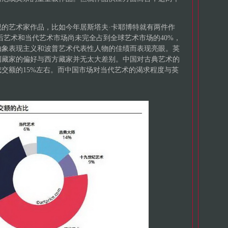
。
的艺术家作品，比如今年居斯塔夫·卡耶博特就有两件作
战后艺术和当代艺术市场尚未完全占到全球艺术市场的40%，
抽象表现主义和波普艺术代表性人物的佳绩而表现亮眼。英
国藏家的偏好与西方藏家并无太大差别。中国对古典艺术的
交额的15%左右。而中国市场对当代艺术的渴求程度与英