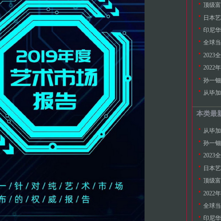
顶级富
日本艺
全球当
202
202
孙一钿
本类最
孙一钿
202
日本艺
顶级富
202
全球当