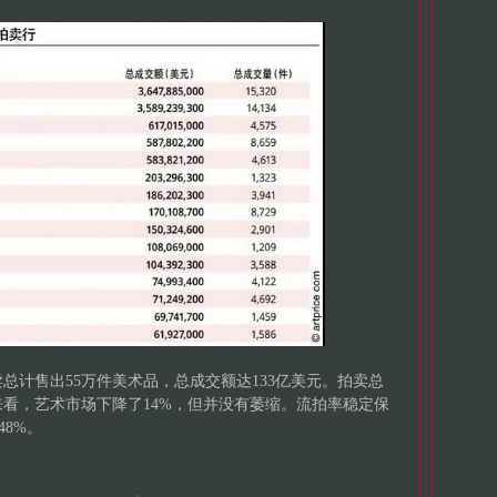
卖总计售出55万件美术品，总成交额达133亿美元。拍卖总
看，艺术市场下降了14%，但并没有萎缩。流拍率稳定保
48%。