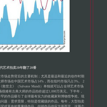
代艺术拍卖20年翻了20番
术市场走势背后的主要机制；尤其是最远和最近的创作时期
师市场在中国艺术市场占14%，而在纽约市场只占3%。 2
世主》（Salvator Mundi）单独就可以占全球艺术市场
很难有古典大师的作品拍价超过1,000万美元。下半年，
珍罕的作品吸引了全球最有实力的收藏家和博物馆争抢。现
的问题：需求受限，特别是馆藏级的作品。每年，大型拍卖
阿尼或莫奈的重量级作品。但就作品供应方面而言，这两个