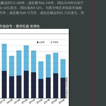
到151,490件，成交量为66,106件，同比2018年分别下
额为41.02亿美元，同比缩水8.54%。与西方纯艺术拍卖市场相
08万件，成交量为48.35万件，成交总额达到92.21亿美元，同
市场信号：需求旺盛 有弹性