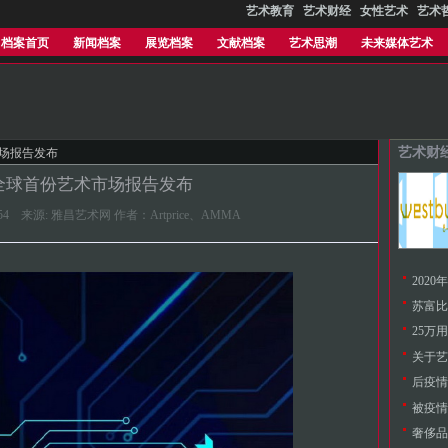
艺术教育
艺术财经
女性艺术
艺术
档案首页
新闻档案
展览档案
文献档案
艺术思潮
未来媒体艺术
艺术财
市场报告发布
年全球首份艺术市场报告发布
9:25.154 来源: 雅昌艺术网 作者：Artprice、AMMA
202
25万
关于艺
奢侈品