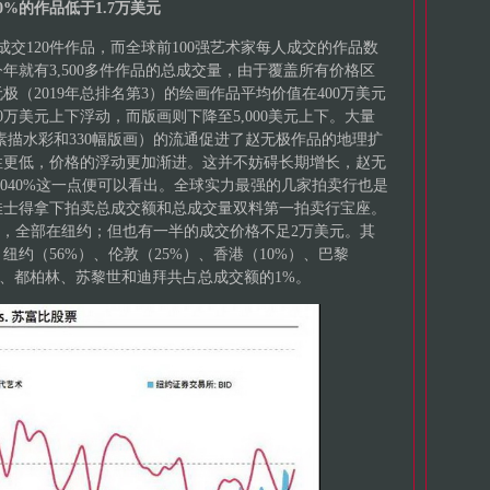
0%的作品低于1.7万美元
成交120件作品，而全球前100强艺术家每人成交的作品数
年就有3,500多件作品的总成交量，由于覆盖所有价格区
（2019年总排名第3）的绘画作品平均价值在400万美元
万美元上下浮动，而版画则下降至5,000美元上下。大量
幅素描水彩和330幅版画）的流通促进了赵无极作品的地理扩
性更低，价格的浮动更加渐进。这并不妨碍长期增长，赵无
1.040%这一点便可以看出。全球实力最强的几家拍卖行也是
佳士得拿下拍卖总成交额和总成交量双料第一拍卖行宝座。
5起，全部在纽约；但也有一半的成交价格不足2万美元。其
约（56%）、伦敦（25%）、香港（10%）、巴黎
丹、都柏林、苏黎世和迪拜共占总成交额的1%。