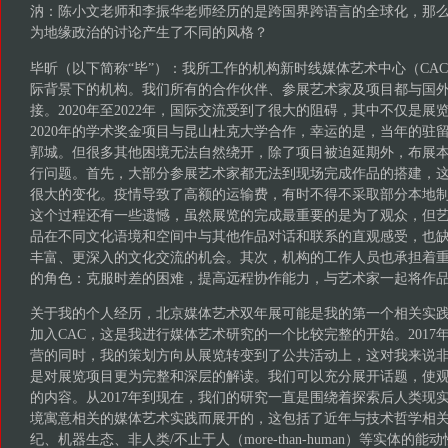
汭：陈小文老师和李振华老师经历的是跨国界跨语言的全球化，那
为地缘政治的讨论产生了不同的风格？
毕昕（以下简称“毕”）：我所工作的机构新时线媒体艺术中心（CA
际背景下的机构。我们所有的合作伙伴、参展艺术家及项目都与国
接。2020年至2022年，国际交流受到了很大的阻碍，其中不仅是
2020年的学术奖金项目与昆山杜克大学合作，幸运的是，当年的驻
郭城。但很多其他困境无法自然绕开，除了项目被迫延期外，布展
行问题。首先，大部分参展艺术家都无法到现场完成作品的搭建，
很大的变化。疫情导致了高额的运输费，有时不得不采取部分本地
这个过程还有一些遗憾，虽然展览的完成最重要的是为了观众，但
品在不同文化语境和空间中与其他作品对话和联系的直观感受，也
丰富、更深入的文化交流的机会。其次，机构的工作人员也承担着
的角色：克服时差的困难，提高远程协作能力，与艺术家一起将作
关于我的个人经历，北京媒体艺术双年展可能是我的第一个相关实践。
加入CAC，这是我进行媒体艺术研究的一个比较完整的开始。2017年
营的同时，我的策划方向从展览转变到了公共活动上，这对我来说
是对展览项目更为完整和深层的解读。我们可以充分展开话题，使
的内容。从2017年到现在，我们的研究一直是围绕着探索后人类现
境寓意相关的媒体艺术实践而展开的，这包括了近年与技术哲学相
纪、机器生态、非人类/不止于人（more-than-human）等实体的