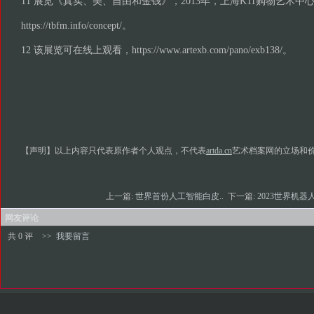
11 展览《真实、美、自由和金钱》，2013年，上海K11购物艺术中
https://tbfm.info/concept/。
12 该展览可在线上观看，https://www.artexb.com/pano/exb138/。
【声明】以上内容只代表原作者个人观点，不代表
artda.cn
艺术档案网的立场和
上一篇:
世界首份人工智能白皮..
下一篇:
2023世界机器人
网友评论
共 0 评
>>
我要留言