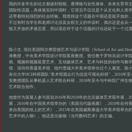
我的许多学生的论文都谈到智能、赛博格与女性身体、未来生育等
国际性话题，具体落实到中国时，它背后不仅仅是个从文化和人类
还带着特别强烈的社会经验。我觉得这个话题在中国还是挺开放的
不过有时当学生和老师讨论涉及女权主义的毕设时，偶尔还是会从
慎又开放的矛盾态度，所以现在对于这个话题的讨论还处于一个过
陈小文, 现任美国阿尔弗雷德艺术与设计学院（School of Art and Design, A
身教授，中央美术学院设计学院客座教授。曾任教于罗特岛设计学
画、视频和视频装置艺术、互动媒体艺术、艺术与科技的创作与教
馆、深圳何香凝美术馆、纽约雪城大学美术馆举办过个人展览。陈小文在2
奈尔大学HCI科研团队“美术馆观众行为信息可视化科研”，2016年
安教授团队从事机器人艺术联合科研，2018年至今与中科院广州生
艺术联合创作。
他曾作为策展人参与策划2016年和2018年的北京媒体艺术双年展，2
展，2010年在中国美术馆举办的《美国当代版画展》，2010年在
来自美国的纸上的艺术》，2015年在美国威斯康逊大学美术馆举办
艺术中的人物》。他还是出版物《当代数码艺术》的主编。