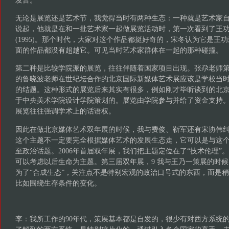
发言。
无论是展览还是艺术节，我觉得当时有两种生态：一种就是艺术家
说起，他就是在和一批艺术家一起做展览活动时，第一次看到了王
(1995)。那个时代，大家对这个作品都挺好奇的，宋冬认为它是王
面的作品都没有超越它。可见当时艺术家群体在一起的那种碰撞。
第二种是比较学院派的展览，往往伴随着国家项目出现。张尕老师
的鲁晓波老师在世纪坛合作的北京国际新媒体艺术展应该是学校当
的结题。这种形式的展览后来其实有很多，例如刚才毕昕谈到的北
于中央美术学院设计学院策划的。展览由学院参与并给了资金支持
展览往往强调学术上的话语权。
因此在做北京媒体艺术双年展的时候，我与费俊、靳军还有宋协伟
这个主题不一定要完全根据媒体艺术的发展生态走，它可以是与这
至政治话题。2006年首届双年展，我们把主题定位在了“技术伦理”
可以考虑以后生命为主题。第三届双年展，9 我与王乃一策展的时
为了“合成生态”，关注点不是特别宏观的政治口号式的东西，而是
比如围绕生存条件的变化。
李：我所工作的90年代，策展基本都是自发的，很少有对西方系统