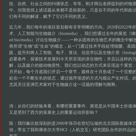
技、自然、社会之间的纠缠状态，等等。刚才两位老师提到的对物
中。但我觉得上述话题从来都不是崭新的，只是在不同的年代和政
们有不同的解读，赋予了它们不同的意义。
近几年，我们每年的项目策划都有非常明晰的方向。2020到2022
术、人工智能与生物媒介（biomedia）。我们想通过去年的展览《缠绕：
ed:bio/media）讨论生物媒介——一种从固有的生物艺术的概念
将所谓“生物”或“生命”的概念，从一门通过技术手段处理细菌、基
践，提升到将人工智能、电子、算法、信息学以及生物介质（biological
必要条件，探索技术发展到今天所呈现的亲生物性；并且以这样的
解，以及媒介的能动物质性。我们也以动态的方式来呈现这个展览
月开始，每个月底我们开启一个章节，最终在十月形成了一个完整
处在一个不断生长的状态，通过循序渐进的方式与观众产生对话。
尤其关注亚洲艺术家对于生物媒介这一话题的理解与阐释。
汭：从你们的经验来看，有哪些重要事件、展览是从中国本土价值
又是受到了西方的策展史上的重要运动所影响？
陈：我印象比较深刻的是2006年张尕在世纪坛做的北京国际新媒体
动，带去了我和康奈尔大学HCI（人机交互）研究团队合作的作品