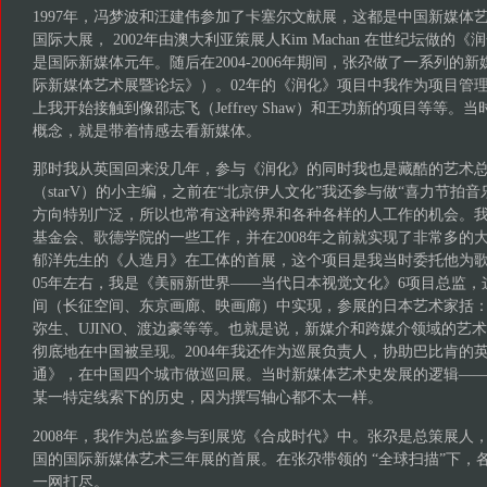
1997年，冯梦波和汪建伟参加了卡塞尔文献展，这都是中国新媒体
国际大展， 2002年由澳大利亚策展人Kim Machan 在世纪坛做
是国际新媒体元年。随后在2004-2006年期间，张尕做了一系列的
际新媒体艺术展暨论坛》）。02年的《润化》项目中我作为项目管
上我开始接触到像邵志飞（Jeffrey Shaw）和王功新的项目等等。当
概念，就是带着情感去看新媒体。
那时我从英国回来没几年，参与《润化》的同时我也是藏酷的艺术
（starV）的小主编，之前在“北京伊人文化”我还参与做“喜力节拍音乐
方向特别广泛，所以也常有这种跨界和各种各样的人工作的机会。
基金会、歌德学院的一些工作，并在2008年之前就实现了非常多的大
郁洋先生的《人造月》在工体的首展，这个项目是我当时委托他为歌德
05年左右，我是《美丽新世界——当代日本视觉文化》6项目总监
间（长征空间、东京画廊、映画廊）中实现，参展的日本艺术家括
弥生、UJINO、渡边豪等等。也就是说，新媒介和跨媒介领域的艺
彻底地在中国被呈现。2004年我还作为巡展负责人，协助巴比肯的
通》，在中国四个城市做巡回展。当时新媒体艺术史发展的逻辑—
某一特定线索下的历史，因为撰写轴心都不太一样。
2008年，我作为总监参与到展览《合成时代》中。张尕是总策展人
国的国际新媒体艺术三年展的首展。在张尕带领的 “全球扫描”下，
一网打尽。