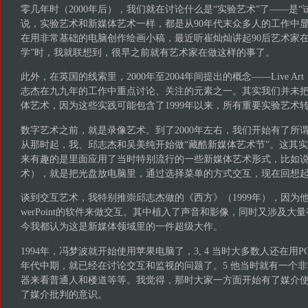
零几年时（2000年后），我们就在讨论什么是“实验艺术”了——是“
说，实验艺术和新媒体艺术一样，都是从90年代末众多人的工作中
在用非常基础的电脑创作绘画小稿，最近听崔灿灿讲起90后艺术家在
学”时，我就联想到，很早之前就有艺术家在做这样的事了。
此外，在英国的线索里，2000年至2004年间提出的概念——Live A
志杰在九九年的工作中重点讨论、关注的元素之一。其实我们并未
体艺术，因为这些实践可能包含了1999年以来，所有重要实验艺术
数字艺术之前，就是录像艺术。到了2000年左右，我们开始有了所谓关于Di
从那时起，我、邱志杰和吴美纯开始做“藏酷新媒体艺术节”。这其
来有趣的是里面应用了当时特别流行的一些新媒体艺术形式，比如说CD-R
术），就是把光盘放电脑里，通过选择菜单的方式交互，现在回想
谈到交互艺术，我特别推崇邱志杰做的《西方》（1999年），因为他
werPoint的软件来做交互。其中植入了声音和影像，同时又涉及大
今我都认为这是新媒体领域里的一件超级大作。
1994年，冯梦波就开始使用苹果电脑了，3, 4 当时大多数人还在用
年代中期，就已经在讨论交互和监视的问题了。5 他当时就有一个
器来看普通人和楼道等等。我觉得，那时大家一方面开始有了媒介
了媒介批判的意识。