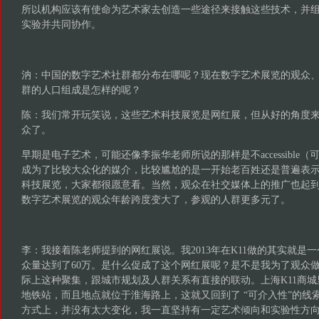
所以机构应该有使命为艺术家去创造一些途径来接触这些技术，并
实验并共同协作。
汭：中国的数字艺术社群都分布在哪呢？现在数字艺术展览的观众
群的人口组成是怎样的呢？
陈：我们常开玩笑说，这些艺术科技展览是网红展，但从好的角度
众了。
早期是电子艺术，可能还像李振华老师所说的那样是不accessible
成为了比较大众化的媒介，比较尴尬的是一开始老百姓还是普遍表
科技展览，大家都很愿意看。当然，观众在社交媒体上的推广也起
数字艺术展览的观众年龄跨度变大了，参观的人群更多元了。
李：我接着陈老师提到的网红展说。我2013年在K11做的其实就是
众量达到了60万。是什么促成了这个网红展呢？是不是我为了观众
际上这种聚集，跟城市规划及人群关系有直接的联动。上海K11商
地铁站，而且地点就位于淮海路上，这就又回到了 “可介入性”的线
方式上，并没有太大变化，我一直坚持有一定艺术倾向和实验性方