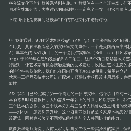
些分流文化下的社群关系特别有趣。社群媒体有一个全球主线，但
明晰主线和分线，大家讨论的问题并不一定完全一致，但它的顺应
不过我们还是要将问题嵌套到它的在地文化中进行讨论。
毕: 我想通过CAC的“艺术&科技@”（A&T@）项目来回应这个问
个历史上具有里程碑意义的实验室文化事件：一个是美国西海岸洛杉
A）早年做的 A&T项目，另一个是贝尔实验室（Bell Labs）和艺术家劳森伯（
berg）于1966年在纽约发起的E.A.T.项目。这两个项目都是尝试
行配对，使艺术家有机会接触最新的技术发明，以推进艺术生态的
的跨学科实践传统，我们也在国内开启了A&T@项目，希望建立起
术家与工程师及技术公司进行配对，颠覆技术的惯常使用思维，也
能性。
A&T@项目已经完成了第一个周期的开拓与实验。这个项目具有一
本的筹备时间都很长，大约需要一年以上的时间，所以事实上，我
三个版本的合作。这三个版本分别与三位个人风格成熟且惯用传统
——刘小东、颜磊和尹秀珍。这个项目不仅打破艺术家原本熟悉的
常逻辑，同时也考验了不同领域的机构与个人共同协作的能力。
就像振华老师所说，以前大家可以自发去做一些实验性的实践，但