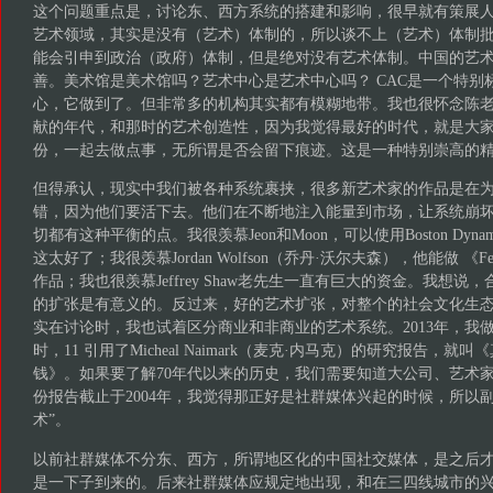
这个问题重点是，讨论东、西方系统的搭建和影响，很早就有策展
艺术领域，其实是没有（艺术）体制的，所以谈不上（艺术）体制
能会引申到政治（政府）体制，但是绝对没有艺术体制。中国的艺
善。美术馆是美术馆吗？艺术中心是艺术中心吗？ CAC是一个特别
心，它做到了。但非常多的机构其实都有模糊地带。我也很怀念陈
献的年代，和那时的艺术创造性，因为我觉得最好的时代，就是大
份，一起去做点事，无所谓是否会留下痕迹。这是一种特别崇高的
但得承认，现实中我们被各种系统裹挟，很多新艺术家的作品是在
错，因为他们要活下去。他们在不断地注入能量到市场，让系统崩
切都有这种平衡的点。我很羡慕Jeon和Moon，可以使用Boston Dyn
这太好了；我很羡慕Jordan Wolfson（乔丹·沃尔夫森），他能做 《Fem
作品；我也很羡慕Jeffrey Shaw老先生一直有巨大的资金。我想
的扩张是有意义的。反过来，好的艺术扩张，对整个的社会文化生
实在讨论时，我也试着区分商业和非商业的艺术系统。2013年，我做K11 
时，11 引用了Micheal Naimark（麦克·内马克）的研究报告，
钱》。如果要了解70年代以来的历史，我们需要知道大公司、艺术
份报告截止于2004年，我觉得那正好是社群媒体兴起的时候，所以副
术”。
以前社群媒体不分东、西方，所谓地区化的中国社交媒体，是之后
是一下子到来的。后来社群媒体应规定地出现，和在三四线城市的