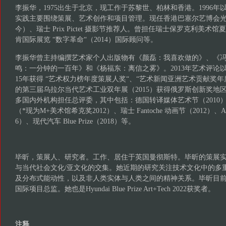
李振华，1975出生于北京，现工作于苏黎世、柏林和香港。1996
实践主要围绕策展、艺术创作和项目管理。现任香港巴塞尔艺博会光映
今）、瑞士 Prix Pictet 摄影节推荐人。曾担任瑞士保罗克利美
肯国际展览 “数字革命“（2014）国际顾问等。
李振华曾主持编撰艺术家个人出版物有《颜磊：我喜欢做的》、《
鸣：一分钟的一百年》和《杨福东：离信之雾》。2013年艺术评论以《
15年获得 “艺术权力榜年度策展人奖“、“艺术新闻亚洲艺术贡献奖年度
的第三届乌拉尔当代艺术工业双年展（2015）获得俄罗斯创新奖地
多国内外机构担任总评委，其中包括：德国转译媒体艺术节（2010）
（*现为M+美术馆希克奖2012）、瑞士 Fantoche 动画节（2012）、A
6）、现代汽车 Blue Prize（2018）等。
毕昕，策展人、研究者。工作、居住于英国曼彻斯特。毕昕的策展
与当代社会文化/亚文化的交集。她近期的研究关注技术文化中的多
及分布式能动性，以及非人类实体与人类之间的精神关系。毕昕目
国际项目总监。她也是Hyundai Blue Prize Art+Tech 2022获奖者。
注释