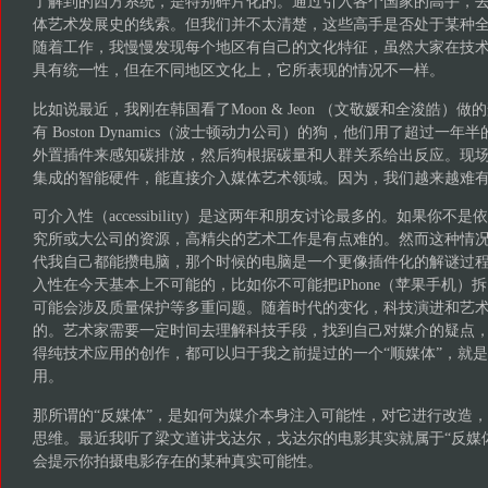
了解到的西方系统，是特别碎片化的。通过引入各个国家的高手，
体艺术发展史的线索。但我们并不太清楚，这些高手是否处于某种
随着工作，我慢慢发现每个地区有自己的文化特征，虽然大家在技
具有统一性，但在不同地区文化上，它所表现的情况不一样。
比如说最近，我刚在韩国看了Moon & Jeon （文敬媛和全浚皓）做
有 Boston Dynamics（波士顿动力公司）的狗，他们用了超过一
外置插件来感知碳排放，然后狗根据碳量和人群关系给出反应。现
集成的智能硬件，能直接介入媒体艺术领域。因为，我们越来越难
可介入性（accessibility）是这两年和朋友讨论最多的。如果你
究所或大公司的资源，高精尖的艺术工作是有点难的。然而这种情况
代我自己都能攒电脑，那个时候的电脑是一个更像插件化的解谜过
入性在今天基本上不可能的，比如你不可能把iPhone（苹果手机）
可能会涉及质量保护等多重问题。随着时代的变化，科技演进和艺
的。艺术家需要一定时间去理解科技手段，找到自己对媒介的疑点
得纯技术应用的创作，都可以归于我之前提过的一个“顺媒体”，就
用。
那所谓的“反媒体”，是如何为媒介本身注入可能性，对它进行改造
思维。最近我听了梁文道讲戈达尔，戈达尔的电影其实就属于“反媒
会提示你拍摄电影存在的某种真实可能性。