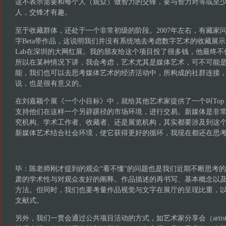
这不表示需要和每个人（观众）做智力的交锋，要与智力对等或至
人，交锋才有趣。
至于收藏群体，还处于一个非常初级的阶段。2007年左右，有藏家
字Beta带作品，这说明我们并没有系统地去考虑数字艺术的收藏展示问
Lab在深圳的大网红展。我的朋友给这个项目投了很多钱，他最终
所以在某种情况下讲，我会考虑，艺术尤其是媒体艺术，可不可能
能，我们也可以去思考媒体艺术的经济活动中，所构成的社群连接
说，也是很有意义的。
在刘嘉颖个展《一个小目标》中，就给其他艺术家提供了一个叫Top Bi
支持他们在这样一个另辟蹊径的市场环境，进行交易。新媒体是非
究机构、学术工作者、收藏者、还是展览机构，其实都要涉及到这
新媒体艺术结合社会环境，使它获得更好的循环，我现在都还在思
毕：陈老师刚才提到的观众“看不懂”的问题也是我们近期不断思考
肃的学术性与对观众友好的阐释。作品描述的再书写、基本概念以
方法。但同时，我们也要考量作品视觉与文字在展厅的呈现比重，以
文献式。
另外，我们一贯会通过公共项目活动的方式，如艺术家分享会（artist 