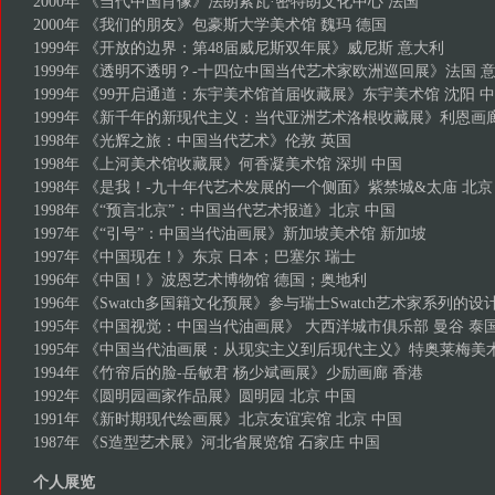
2000年 《当代中国肖像》法朗索瓦·密特朗文化中心 法国
2000年 《我们的朋友》包豪斯大学美术馆 魏玛 德国
1999年 《开放的边界：第48届威尼斯双年展》威尼斯 意大利
1999年 《透明不透明？-十四位中国当代艺术家欧洲巡回展》法国 
1999年 《99开启通道：东宇美术馆首届收藏展》东宇美术馆 沈阳 
1999年 《新千年的新现代主义：当代亚洲艺术洛根收藏展》利恩画
1998年 《光辉之旅：中国当代艺术》伦敦 英国
1998年 《上河美术馆收藏展》何香凝美术馆 深圳 中国
1998年 《是我！-九十年代艺术发展的一个侧面》紫禁城&太庙 北京
1998年 《“预言北京”：中国当代艺术报道》北京 中国
1997年 《“引号”：中国当代油画展》新加坡美术馆 新加坡
1997年 《中国现在！》东京 日本；巴塞尔 瑞士
1996年 《中国！》波恩艺术博物馆 德国；奥地利
1996年 《Swatch多国籍文化预展》参与瑞士Swatch艺术家系列的设
1995年 《中国视觉：中国当代油画展》 大西洋城市俱乐部 曼谷 泰
1995年 《中国当代油画展：从现实主义到后现代主义》特奥莱梅美术
1994年 《竹帘后的脸-岳敏君 杨少斌画展》少励画廊 香港
1992年 《圆明园画家作品展》圆明园 北京 中国
1991年 《新时期现代绘画展》北京友谊宾馆 北京 中国
1987年 《S造型艺术展》河北省展览馆 石家庄 中国
个人展览