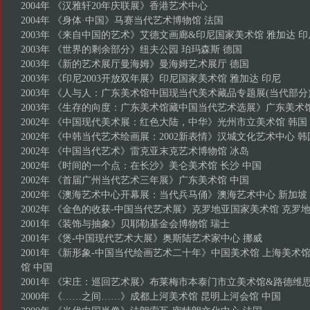
2004年 《汉雅轩20年庆联展》香港艺术中心
2004年 《身体·中国》马赛当代艺术博物馆 法国
2003年 《来自中国的艺术》艾德文画廊&印尼国家美术馆 雅加达 印
2003年 《世界的剩余部分》纽夫公园 珀玛森斯 德国
2003年 《新的艺术展厅曼海姆》曼海姆艺术展厅 德国
2003年 《印尼2003开放双年展》印尼国家美术馆 雅加达 印尼
2003年 《人与人：广东美术馆中国现当代美术藏品专题展(当代部分
2003年 《生存的向度：广东美术馆藏中国当代艺术选展》广东美术馆
2002年 《中国现代美术展：红色大陆，中华》光州市立美术馆 韩国
2002年 《中韩当代艺术绘画展：2002新表情》汉城文化艺术中心 韩
2002年 《中国当代艺术》雷克亚末克艺术博物馆 冰岛
2002年 《时间的一个点：在长沙》美仑美术馆 长沙 中国
2002年 《首届广州当代艺术三年展》广东美术馆 中国
2002年 《澳海艺术中心开幕展：当代兵马俑》澳海艺术中心 新加坡
2002年 《金色的收获-中国当代艺术展》克罗地亚国家美术馆 克罗
2001年 《装饰与抽象》贝耶勒基金会博物馆 瑞士
2001年 《煲-中国现代艺术大展》奥斯陆艺术家中心 挪威
2001年 《新形象-中国当代绘画艺术二十年》中国美术馆 上海美术
馆 中国
2001年 《宋庄：巡回艺术展》布莱梅市本泰门市立美术馆&路德维
2000年 《……之间……》成都上河美术馆 昆明上河会馆 中国