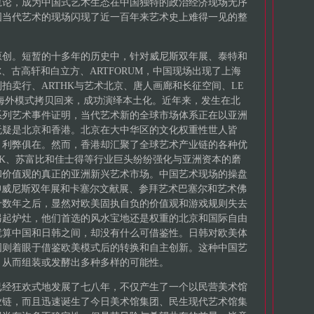
轨论，成为中国式艺术生态在中国独特的政治经济现场无序
国当代艺术的现场闪现了近一百年来艺术史上难得一见的整
原创。短暂的十多年的历史中，针对威尼斯双年展、泰特和
、古高轩和白立方、ARTFORUM，中国现场出现了上海
拍卖行、ARTHK与艺术北京、唐人画廊和长征空间、LE
海外模式拷贝回来，成功演绎本土化。近年来，发生在北
系列艺术事件证明，当代艺术新的全球市场体系正在以亚洲
无疑是北京和香港。北京在大中华区的文化权重性世人皆
，利弊俱在。然而，香港却汇聚了全球艺术产业链的各种优
HK、苏富比和佳士得等行业巨头纷纷强化与亚洲资本的磨
和价值观的真正的亚洲新兴艺术市场。中国艺术现场的操盘
仰威尼斯双年展和卡塞尔文献展、参拜艺术巴塞尔和艺术佛
十数年之后，显然对欧美固执自负的价值观和游戏规则失去
另起炉灶，他们首选的风水宝地还是权重的北京和国际自由
就算中国和日韩之间，却没有什么可借鉴性。日韩对欧美体
国则着眼于借鉴欧美模式后的转换和自主创新。这种中国艺
，从而组装或发酵出多种多样的可能性。
已经狂欢式地发展了七八年，不仅产生了一个以民营美术馆
业链，而且迅速诞生了今日美术馆集团、民生现代艺术馆集