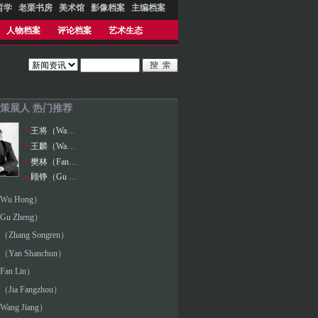
哲学
老栗书房
美术馆
影像档案
主编档案
人物档案
评论档案
艺术生态
+策展人 热门推荐
王将（Wang Jiang）
王麟（Wang Lin）
樊林（Fan Lin）
顾铮（Gu Zheng）
u Hong）
u Zheng）
Zhang Songren）
Yan Shanchun）
an Lin）
ia Fangzhou）
ang Jiang）