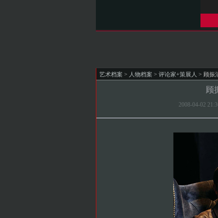
艺术档案
>
人物档案
>
评论家+策展人
> 顾振清
顾振
2008-04-02 2