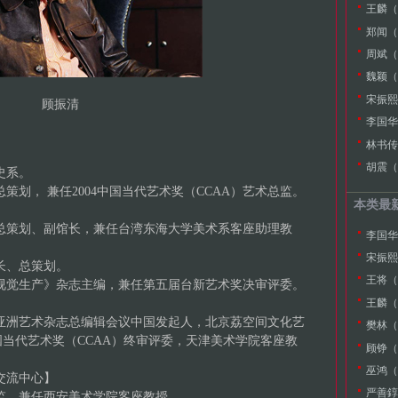
王麟（W
郑闻（Z
周斌（Z
魏颖（W
宋振熙（
顾振清
李国华（
林书传（
。
胡震（H
学历史系。
总策划， 兼任2004中国当代艺术奖（CCAA）艺术总监。
本类最
艺术总策划、副馆长，兼任台湾东海大学美术系客座助理教
李国华（
宋振熙（
行馆长、总策划。
王将（W
、《视觉生产》杂志主编，兼任第五届台新艺术奖决审评委。
王麟（W
编、亚洲艺术杂志总编辑会议中国发起人，北京荔空间文化艺
樊林（F
国当代艺术奖（CCAA）终审评委，天津美术学院客座教
顾铮（G
巫鸿（W
艺术交流中心】
严善錞（
术总监、兼任西安美术学院客座教授。