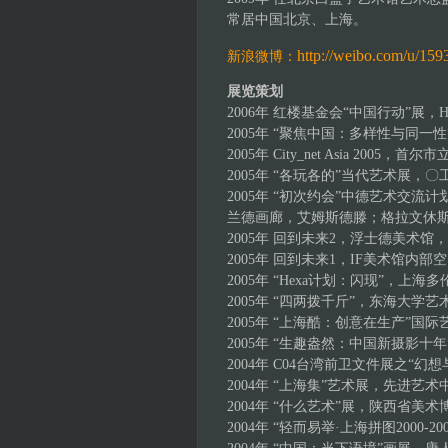
常居中国北京、上海。
http://weibo.com/u/15
新浪微博：
展览策划
2006年 红楼基金会“中国行动”展，H
2005年 “聚焦中国：多样性与同
2005年 City_net Asia 200
2005年 “各玩各的”当代艺术展
2005年 “初次约会”中德艺术交
兰德画廊，艾姆斯德滕；格拉文休斯
2005年 回到未来2，浮士德美术馆
2005年 回到未来1，IF美术馆内
2005年 “Hexa计划：闪现”，上
2005年 “四两拨千斤”，东海大学
2005年 “上海酷：创意在生产”
2005年 “生趣盎然：中国新摄影
2004年 C04台湾前卫文件展之
2004年 “上海集”艺术展，先进艺
2004年 “什么艺术”展，陕西省
2004年 “轻而易举·上海拼图2000