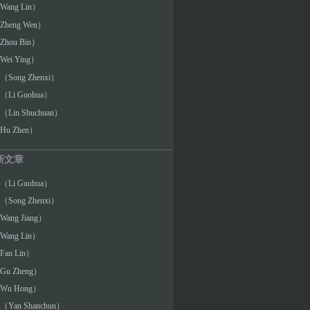
ang Lin）
heng Wen）
hou Bin）
ei Ying）
Song Zhenxi）
Li Guohua）
Lin Shuchuan）
u Zhen）
新文章
Li Guohua）
Song Zhenxi）
ang Jiang）
ang Lin）
an Lin）
u Zheng）
u Hong）
Yan Shanchun）