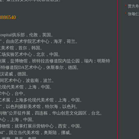
贾方舟（J
张颂仁（
93886540
ospital俱乐部，伦敦，英国。
一性”，自由艺术学院艺术中心，海牙，荷兰。
5，首尔市立美术馆，首尔，韩国。
，〇工场实验艺术中心，北京，中国。
流计划展，盐博物馆，班特拉吉修道院内盐公园，瑞内；明斯特
特修道院DA艺术中心，休斯泰尔，德国。
，汉诺威，德国。
部空间艺术中心，波兹南，波兰。
海多伦现代美术馆，上海，中国。
艺术中心，台中。
国际艺术展，上海多伦现代美术馆，上海，中国。
十年”，以色列摄影美术馆，特尔海，以色列。
“幻想与物”公开征件展，四连栋，华山创意文化园区，台北。
术中心，上海，中国。
美术博物馆；就掌灯展示营销中心，西安，中国。
-2004”，国立当代美术馆，奥斯陆，挪威。