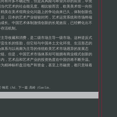
展尚有许多不确定性，但是其风险与希望共存的前景，毕竟
国当代艺术的社会能见度。相比较而言，欧美美术馆一向拒
，鸥美在美术馆商业化问题上的争论由来已久，体制创新也
之后，日本的艺术产业链较封闭，艺术运营系统和市场终端
由成长。中国艺术体制激情创新的长尾效应，已经孵化出不
身存活机制。
资主导收藏和消费，是二级市场主导一级市场。这种逆反式
野蛮生长的怪胎，但它却与中国本土文化环境、生活形态的
场体系与以画廊为主导的传统欧美艺术市场迥异的发展态
业链。但是，中国艺术市场体系却可能拥有商业模式创新的
年内，艺术品和艺术产业的投资热度在中国仍将不断升温。
术为精神标杆盘活地产和资金，甚至上市融资，都只意味着
·翰尼（Jul..
下一篇:
高岭（Gao Lin..