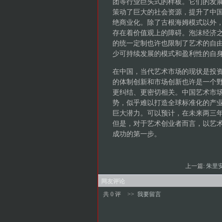
团等行业巨头式的样板。它们的发
策动了巨大的社会资源，提升了中
绝商业化。除了古根海姆模式以外
存在着价值观上的障碍。泡沫经济
的统一定制也许也限制了艺术的自
少可持续发展的模式和盈利性的自
在中国，当代艺术市场的现状是投
的体制创新和市场创新也许是一个
更纠结、更密切相关。中国艺术市
势，似乎难以打造全球标准化的产
巨大潜力。可以预计，在未来两三
但是，对于艺术创业者而言，以艺
成功的第一步。
上一篇:
朱里安
网友评论
共 0 评
>>
我要留言