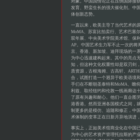
对象。中国国情论正在压倒国际接
发育、野蛮生长的强大催化剂。中
体创新态势。
一直以来，欧美主导了当代艺术的
MoMA、苏富比拍卖行、艺术巴塞尔
双年展、中央美术学院美术馆、保利
AP。中国艺术生力军不止一次的将
京、香港、新加坡、迪拜现场的一
为中心迅速建构起来。其中的亮点
知，但这种文化权重性却是双刃剑
质资源，古根海姆、古高轩、ART
合，试图打造一个迥异于欧美语境
手们在不断朝圣泰特和MoMA、瞻
利兹、取经纽约和伦敦一线画廊达
了原有兴趣和耐心。他们一直企图
港香港。然而亚洲各国模式之间，
制更多的是模仿、追随和修正，中
术体制的变革正在日新月异地演进
事实上，正如美术馆商业化在中国
为中心的艺术资产管理托拉斯的产