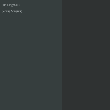
ia Fangzhou）
Zhang Songren）