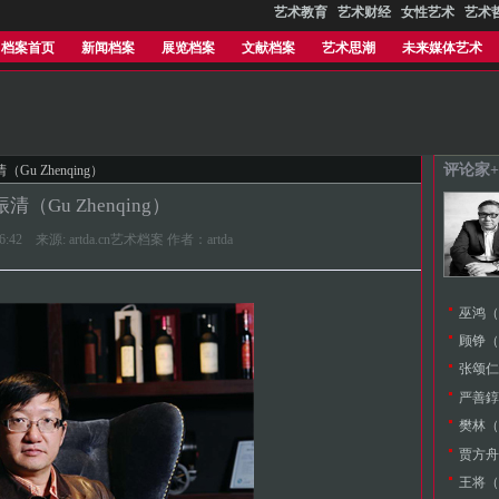
艺术教育
艺术财经
女性艺术
艺术
档案首页
新闻档案
展览档案
文献档案
艺术思潮
未来媒体艺术
评论家
（Gu Zhenqing）
清（Gu Zhenqing）
1:36:42 来源: artda.cn艺术档案 作者：artda
巫鸿（W
顾铮（G
张颂仁（
严善錞（
樊林（F
贾方舟（J
王将（W