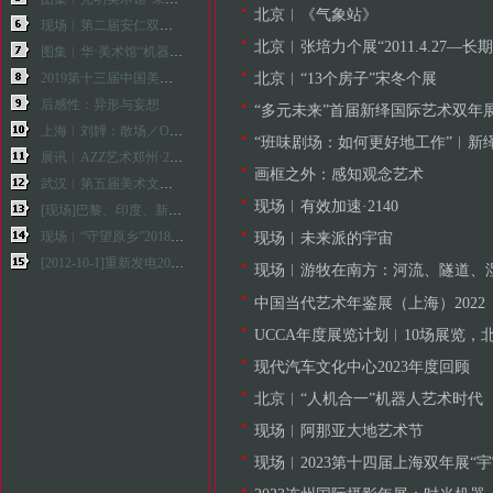
北京︱《气象站》
现场︱第二届安仁双年展：共同的神话
北京︱张培力个展“2011.4.27—长期
图集︱华·美术馆“机器·人·艺术·时代”展览现场
北京︱“13个房子”宋冬个展
2019第十三届中国美术批评家年会——批评视野中的艺术机构
后感性：异形与妄想
“多元未来”首届新绎国际艺术双年
上海︱刘韡：散场／OVER
“班味剧场：如何更好地工作”︱新绎
展讯︱AZZ艺术郑州·2016“全球中国”当代艺术展
画框之外：感知观念艺术
武汉︱第五届美术文献展：生生—自然、人和技术的生产
现场︱有效加速·2140
[现场]巴黎、印度、新加坡、上海、香港、广州各地展览
现场︱“守望原乡”2018广安田野双年展
现场︱未来派的宇宙
[2012-10-1]重新发电2012第九届上海双年展现场
现场︱游牧在南方：河流、隧道、
中国当代艺术年鉴展（上海）2022
UCCA年度展览计划︱10场展览，北
现代汽车文化中心2023年度回顾
北京︱“人机合一”机器人艺术时代
现场︱阿那亚大地艺术节
现场︱2023第十四届上海双年展“宇