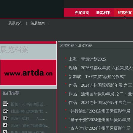
档案首页
新闻档案
展览档案
展讯发布
|
策展档案
|
艺术档案
>
展览档案
展览档案
上海︱青策计划2025
现场︱2026成都双年展-六位策展
新加坡︱TAF首展“感知的仪式”
作品︱2024连州国际摄影年展 之
热门推荐
作品︱连州国际摄影年展 之二：量
作品︱2024连州国际摄影年展之一
图集︱2019第58届威尼斯双年展作品
“并行输出”2024连州国际摄影年展
[北京]时代美术馆“楼上的青年： 2010青年批评家提名展”
现场︱脑洞——人工智能与艺术
“量子千变”2024连州国际摄影年展
现场︱“解药”实验影像艺术展
“奇点时代”2024连州国际摄影年展
图集︱光明美术馆“未来艺术学”展览现场