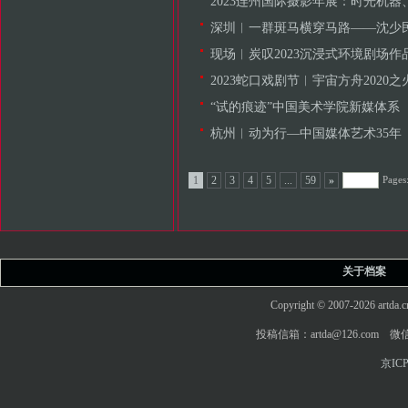
2023连州国际摄影年展：时光机器、以虚
深圳︱一群斑马横穿马路——沈少
现场︱炭叹2023沉浸式环境剧场作
2023蛇口戏剧节︱宇宙方舟2020
“试的痕迹”中国美术学院新媒体系（20
杭州︱动为行—中国媒体艺术35年
Pages
1
2
3
4
5
...
59
»
关于档案
Copyright © 2007-2026 art
投稿信箱：artda@126.com 微信
京ICP