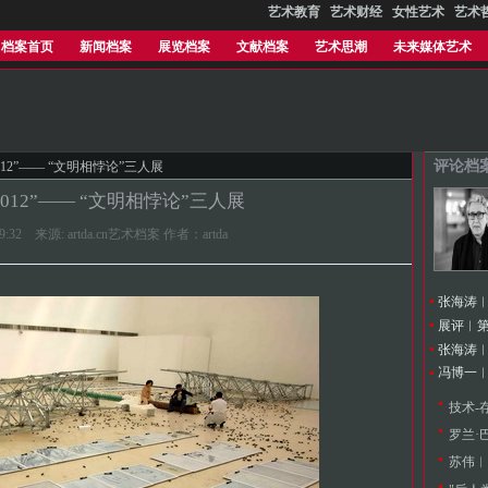
艺术教育
艺术财经
女性艺术
艺术
档案首页
新闻档案
展览档案
文献档案
艺术思潮
未来媒体艺术
评论档
2012”—— “文明相悖论”三人展
2012”—— “文明相悖论”三人展
1:39:32 来源: artda.cn艺术档案 作者：artda
展评︱第
冯博一
技术-
罗兰·
苏伟︱