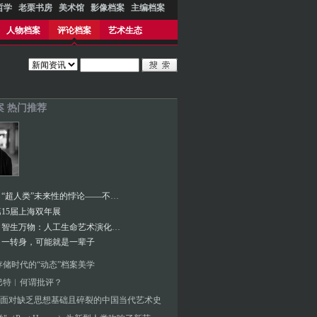
哲学
老栗书房
美术馆
影像档案
主编档案
人物档案
评论档案
艺术生态
案 热门推荐
张海涛︱“超人类”未来性的悖论——不断定义的人类与超人本的两用困境
15届上海双年展
张海涛︱智生万物：人工生命艺术演化的生态档案
︱一转身，可能就是一辈子
存储时代的“动态”档案美学
巴特︱何谓批评？
面对缺乏思想基础且碎裂的中国当代艺术史