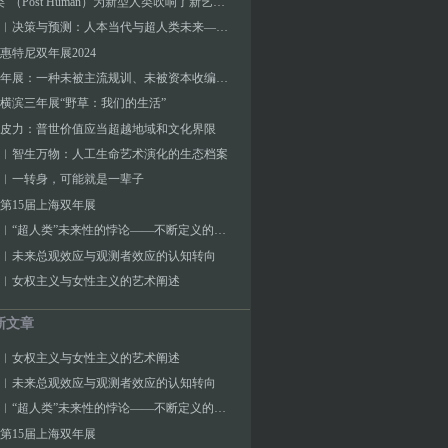
"后人类"（Post Human）为新型人类吹响了新艺术的号角
张海涛︱决策与预测：人本当代与超人类未来——自律与反思：互为参照系数的当代艺术与未来艺术
惠特尼双年展2024
泰国双年展：一种未被主流规训、未被资本收编的生命力
横滨三年展“野草：我们的生活”
皮力：普世价值应当超越地域和文化界限
︱智生万物：人工生命艺术演化的生态档案
︱一转身，可能就是一辈子
第15届上海双年展
张海涛︱“超人类”未来性的悖论——不断定义的人类与超人本的两用困境
︱未来总观效应与观测者效应的认知转向
︱女权主义与女性主义的艺术阐述
新文章
︱女权主义与女性主义的艺术阐述
︱未来总观效应与观测者效应的认知转向
张海涛︱“超人类”未来性的悖论——不断定义的人类与超人本的两用困境
第15届上海双年展