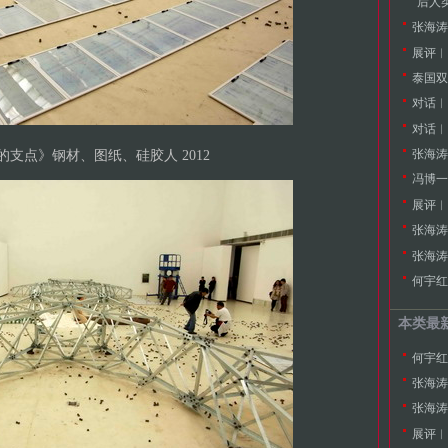
展评︱
对话︱
对话︱
支点》钢材、图纸、硅胶人 2012
张海涛
冯博一
展评︱
张海涛
何宇红
本类最
何宇红
张海涛
展评︱