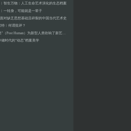
︱智生万物：人工生命艺术演化的生态档案
︱一转身，可能就是一辈子
面对缺乏思想基础且碎裂的中国当代艺术史
巴特︱何谓批评？
"后人类"（Post Human）为新型人类吹响了新艺术的号角
存储时代的“动态”档案美学