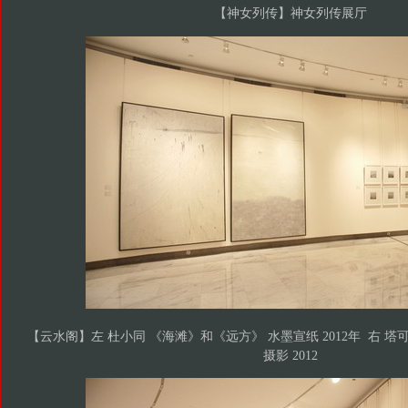
【神女列传】神女列传展厅
【云水阁】左 杜小同 《海滩》和《远方》 水墨宣纸 2012年 右 塔可《
摄影 2012