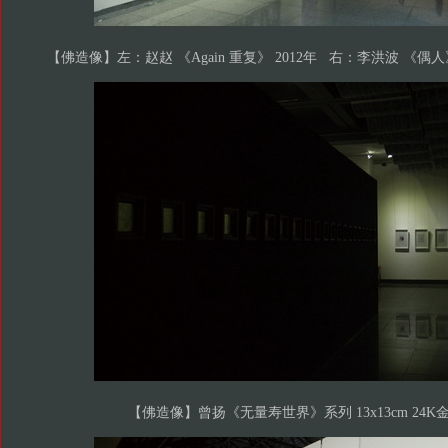
【佛造像】左：赵赵 《Again 重复》 2012年 右：李洪波 《偶人
【佛造像】曾扬《无量寿世界》系列 13x13cm 24K金箔