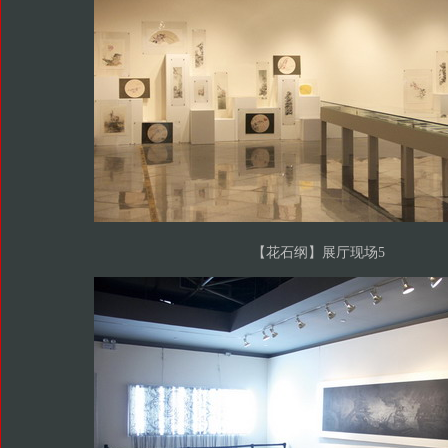
【花石纲】展厅现场5