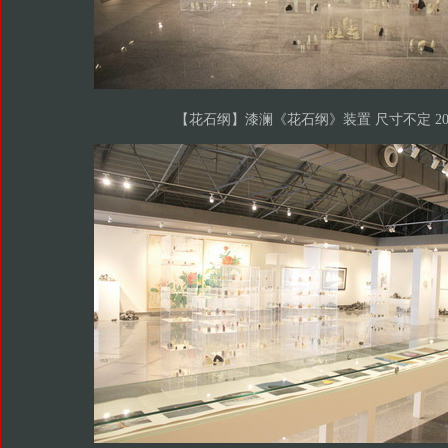
【花石纲】漆澜《花石纲》装置 尺寸不定 20