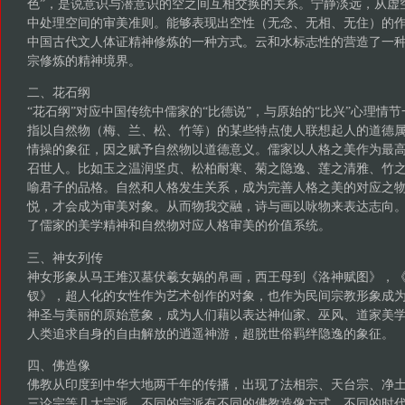
色”，是说意识与潜意识的空之间互相交换的关系。宁静淡远，从虚
中处理空间的审美准则。能够表现出空性（无念、无相、无住）的
中国古代文人体证精神修炼的一种方式。云和水标志性的营造了一
宗修炼的精神境界。
二、花石纲
“花石纲”对应中国传统中儒家的“比德说”，与原始的“比兴”心理情
指以自然物（梅、兰、松、竹等）的某些特点使人联想起人的道德
情操的象征，因之赋予自然物以道德意义。儒家以人格之美作为最
召世人。比如玉之温润坚贞、松柏耐寒、菊之隐逸、莲之清雅、竹
喻君子的品格。自然和人格发生关系，成为完善人格之美的对应之
悦，才会成为审美对象。从而物我交融，诗与画以咏物来表达志向。
了儒家的美学精神和自然物对应人格审美的价值系统。
三、神女列传
神女形象从马王堆汉墓伏羲女娲的帛画，西王母到《洛神赋图》，
钗》，超人化的女性作为艺术创作的对象，也作为民间宗教形象成
神圣与美丽的原始意象，成为人们藉以表达神仙家、巫风、道家美
人类追求自身的自由解放的逍遥神游，超脱世俗羁绊隐逸的象征。
四、佛造像
佛教从印度到中华大地两千年的传播，出现了法相宗、天台宗、净
三论宗等几大宗派，不同的宗派有不同的佛教造像方式，不同的时