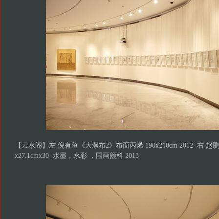
【云水阁】左 倪有鱼《大瀑布2》布面丙烯 190x210cm 2012 右 赵
x27.1cmx30 水墨，水彩 ，国画颜料 2013