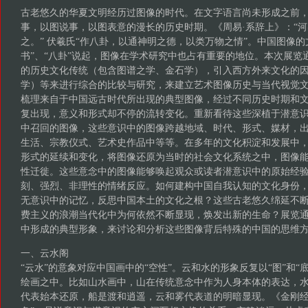
古老悠久的华夏文明经历过图像的时代。在文字语言尚未形成之前
事，以图说事，以图表意的漫长的历史时期。《周易·系辞上》：“
之。” 伏羲氏“作八卦，以通神明之德，以类万物之情”。中国图像的文
书”、“八卦”说起，图像在学术研究中也占有重要的地位。本次展览
的历史文化传统（包含图谱之学、金石学），引入西方外来文化的
学）等来进行综合的比较与研究，来建立艺术图像历史与当代视觉
梳理来自于中国远古时代所出现的典型图像，经过不同历史时期和
复出现，意义和形式却不停的流转变化。重新看待这些深植于潜意
中召回的图像，这些意识中的图像跨越地域、时代、形式、媒材，
生活、宗教仪式、艺术史作品中等等。在多年的文化积淀和发展中
形式的延续和变化，将图像还原为当时的社会文化系统之中，图像
性迁徙。这些意念中的图像能够唤起观众或读者潜意识中的原始经
刻、强烈、非理性的情绪反应。如何建构中国自我认知的文化身份
无意识中的记忆，反思中国本土的文化之根？这些古老悠久绵延不
费主义的浪潮当代化中为何依然不断显现，焕发出新的生命？展览
中形成的典型形象，来讨论和分析这些图像背后特殊的中国的思维
一、云水阁
“云水”的意象对应中国画中的“空性”。云和水的形象反复以“图”和“
绘画之中。比如山水画中，山在传统意念中作为人身本体的表达，
代表始本还原，船是渡和逍遥，云和雾代表道的明暗显现。《金刚经