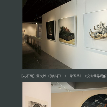
【花石纲】董文胜《脑结石》《一拳五岳》《没有世界观的面孔