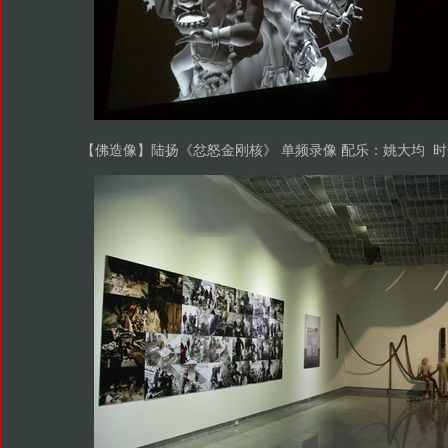
【佛造像】陆扬《忿怒金刚核》 单频录像 配乐：姚大均 时长：