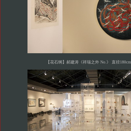
【花石纲】郝建涛《祥瑞之外 No.》 直径180cm 