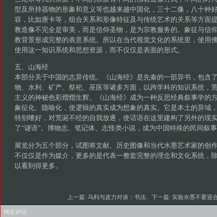
型及所持器物的形象和意义等也越来越中国化，三十二像，八十种
容，比如唐卡等，组合关系和形像特征及与传统艺术的关系等方面
教造像不完全是审美，而是信仰圣物，是为宗教服务的。象征与信
教背景形成完整的表意系统。所以在当代视觉文化的系统里，使用
使用这一知识系统和思想资源，而不仅仅是表面的形式。
五、山海经
本部分关于中国的志异传统。《山海经》是先秦的一部异书，包含
物、水利、矿产、祭祀、巫医等诸多方面，以跨学科的知识系统，
主义的神秘色彩熠熠生辉。《山海经》成为一种反思经典叙事学的
象征化、隐喻化，使逻辑的真实成为想象的真实。它是本土的异域
特别嗜好，对荒诞不经的自我放逐，使话语在这里建构了另外的现
了“谜语”。博物志、笔记体、志怪类小说，成为中国特殊的民间叙
展览分为五个部分，试图将文献、历史图像和当代水墨艺术家的创
不仅仅是作为媒介，更多的是代表一整套完整的理念和文化系统，
以看到得更多。
上一篇:
乌利与皮力对谈：书法..
下一篇:
实验水墨不要迎合
网友评论